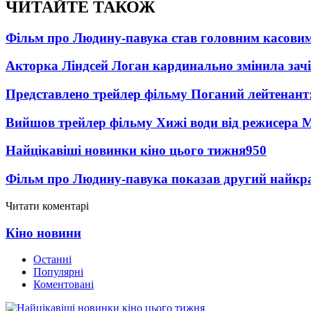
ЧИТАЙТЕ ТАКОЖ
Фільм про Людину-павука став головним касовим
Акторка Ліндсей Логан кардинально змінила зач
Представлено трейлер фільму Поганий лейтенант:
Вийшов трейлер фільму Хижі води від режисера М
Найцікавіші новинки кіно цього тижня
950
Фільм про Людину-павука показав другий найкращ
Читати коментарі
Кіно новини
Останні
Популярні
Коментовані