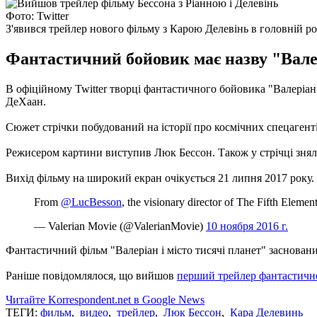
Фото: Twitter
З'явився трейлер нового фільму з Карою Делевінь в головній ро
Фантастичний бойовик має назву "Валер
В офіційному Twitter творці фантастичного бойовика "Валеріан
ДеХаан.
Сюжет стрічки побудований на історії про космічних спецагент
Режисером картини виступив Люк Бессон.
Також у стрічці знял
Вихід фільму на широкий екран очікується 21 липня 2017 року.
From
@LucBesson
, the visionary director of The Fifth Element
— Valerian Movie (@ValerianMovie)
10 ноября 2016 г.
Фантастичний фільм "Валеріан і місто тисячі планет" заснований 
Раніше повідомлялося, що вийшов
перший трейлер фантастичн
Читайте Korrespondent.net в Google News
ТЕГИ:
фильм
,
видео
,
трейлер
,
Люк Бессон
,
Кара Делевинь