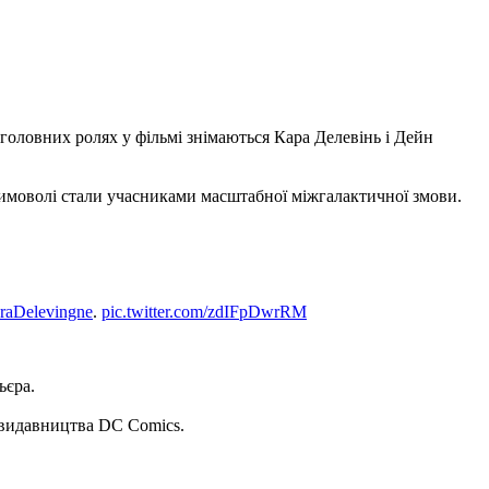
головних ролях у фільмі знімаються Кара Делевінь і Дейн
 мимоволі стали учасниками масштабної міжгалактичної змови.
aDelevingne
.
pic.twitter.com/zdIFpDwrRM
ьєра.
 видавництва DC Comics.