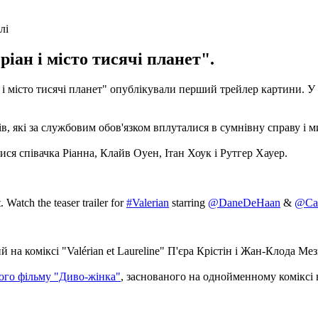
лі
іан і місто тисячі планет".
 і місто тисячі планет" опублікували перший трейлер картини.
У 
ів, які за службовим обов'язком вплуталися в сумнівну справу і
ися співачка Ріанна, Клайв Оуен, Ітан Хоук і Рутгер Хауер.
. Watch the teaser trailer for
#Valerian
starring
@DaneDeHaan
&
@Car
на коміксі "Valérian et Laureline" П'єра Крістін і Жан-Клода Мез
ого фільму "Диво-жінка"
, заснованого на однойменному коміксі