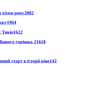
 хітом року
2082
іску
1964
 Токіо
1622
іцного горішка 2
1618
ий старт в історії кіно
142