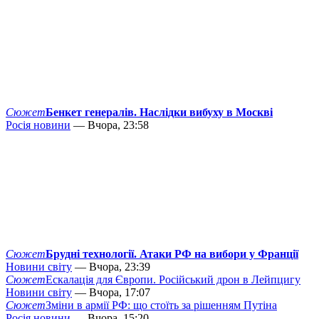
Сюжет
Бенкет генералів. Наслідки вибуху в Москві
Росія новини
— Вчора, 23:58
Сюжет
Брудні технології. Атаки РФ на вибори у Франції
Новини світу
— Вчора, 23:39
Сюжет
Ескалація для Європи. Російський дрон в Лейпцигу
Новини світу
— Вчора, 17:07
Сюжет
Зміни в армії РФ: що стоїть за рішенням Путіна
Росія новини
— Вчора, 15:20