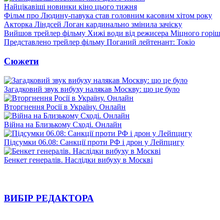
Найцікавіші новинки кіно цього тижня
Фільм про Людину-павука став головним касовим хітом року
Акторка Ліндсей Логан кардинально змінила зачіску
Вийшов трейлер фільму Хижі води від режисера Міцного горіш
Представлено трейлер фільму Поганий лейтенант: Токіо
Сюжети
Загадковий звук вибуху налякав Москву: що це було
Вторгнення Росії в Україну. Онлайн
Війна на Близькому Сході. Онлайн
Підсумки 06.08: Санкції проти РФ і дрон у Лейпцигу
Бенкет генералів. Наслідки вибуху в Москві
ВИБІР РЕДАКТОРА