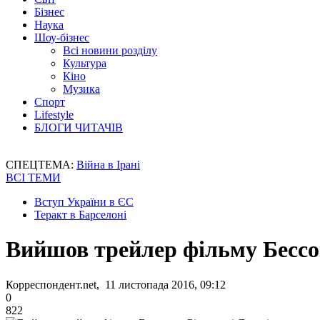
Бізнес
Наука
Шоу-бізнес
Всі новини розділу
Культура
Кіно
Музика
Спорт
Lifestyle
БЛОГИ ЧИТАЧІВ
СПЕЦТЕМА:
Війна в Ірані
ВСІ ТЕМИ
Вступ України в ЄС
Теракт в Барселоні
Вийшов трейлер фільму Бессон
Корреспондент.net, 11 листопада 2016, 09:12
0
822