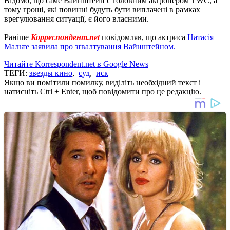
Відомо, що саме Вайнштейн є головним акціонером TWC, а
тому гроші, які повинні будуть бути виплачені в рамках
врегулювання ситуації, є його власними.
Раніше
Корреспондент.net
повідомляв, що актриса
Натасія
Мальте заявила про зґвалтування Вайнштейном.
Читайте Korrespondent.net в Google News
ТЕГИ:
звезды кино
,
суд
,
иск
Якщо ви помітили помилку, виділіть необхідний текст і
натисніть Ctrl + Enter, щоб повідомити про це редакцію.