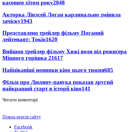
касовим хітом року
2048
Акторка Ліндсей Логан кардинально змінила
зачіску
1943
Представлено трейлер фільму Поганий
лейтенант: Токіо
1620
Вийшов трейлер фільму Хижі води від режисера
Міцного горішка 2
1617
Найцікавіші новинки кіно цього тижня
685
Фільм про Людину-павука показав другий
найкращий старт в історії кіно
141
Читати коментарі
Повна версія сайту
Facebook