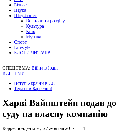
Бізнес
Наука
Шоу-бізнес
Всі новини розділу
Культура
Кіно
Музика
Спорт
Lifestyle
БЛОГИ ЧИТАЧІВ
СПЕЦТЕМА:
Війна в Ірані
ВСІ ТЕМИ
Вступ України в ЄС
Теракт в Барселоні
Харві Вайнштейн подав до
суду на власну компанію
Корреспондент.net, 27 жовтня 2017, 11:41