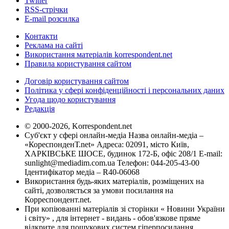
Twitter
RSS-стрічки
E-mail розсилка
Контакти
Реклама на сайті
Використання матеріалів korrespondent.net
Правила користування сайтом
Договір користування сайтом
Політика у сфері конфіденційності і персональних даних
Угода щодо користування
Редакція
© 2000-2026, Korrespondent.net
Суб'єкт у сфері онлайн-медіа Назва онлайн-медіа –
«КореспонденТ.net» Адреса: 02091, місто Київ,
ХАРКІВСЬКЕ ШОСЕ, будинок 172-Б, офіс 208/1 E-mail:
sunlight@mediadim.com.ua
Телефон: 044-205-43-00
Ідентифікатор медіа – R40-06068
Використання будь-яких матеріалів, розміщених на
сайті, дозволяється за умови посилання на
Корреспондент.net.
При копіюванні матеріалів зі сторінки « Новини України
і світу» , для інтернет - видань - обов'язкове пряме
відкрите для пошукових систем гіперпосилання .