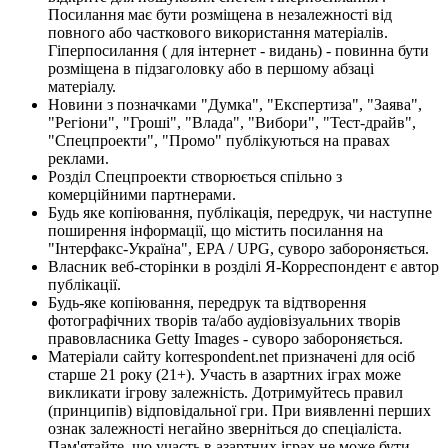
Посилання має бути розміщена в незалежності від
повного або часткового використання матеріалів.
Гіперпосилання ( для інтернет - видань) - повинна бути
розміщена в підзаголовку або в першому абзаці
матеріалу.
Новини з позначками "Думка", "Експертиза", "Заява",
"Регіони", "Гроші", "Влада", "Вибори", "Тест-драйв",
"Спецпроекти", "Промо" публікуються на правах
реклами.
Розділ Спецпроекти створюється спільно з
комерційними партнерами.
Будь яке копіювання, публікація, передрук, чи наступне
поширення інформації, що містить посилання на
"Інтерфакс-Україна", EPA / UPG, суворо забороняється.
Власник веб-сторінки в розділі Я-Корреспондент є автор
публікації.
Будь-яке копіювання, передрук та відтворення
фотографічних творів та/або аудіовізуальних творів
правовласника Getty Images - суворо забороняється.
Матеріали сайту korrespondent.net призначені для осіб
старше 21 року (21+). Участь в азартних іграх може
викликати ігрову залежність. Дотримуйтесь правил
(принципів) відповідальної гри. При виявленні перших
ознак залежності негайно зверніться до спеціаліста.
Пам'ятайте, що участь в азартних іграх не може бути