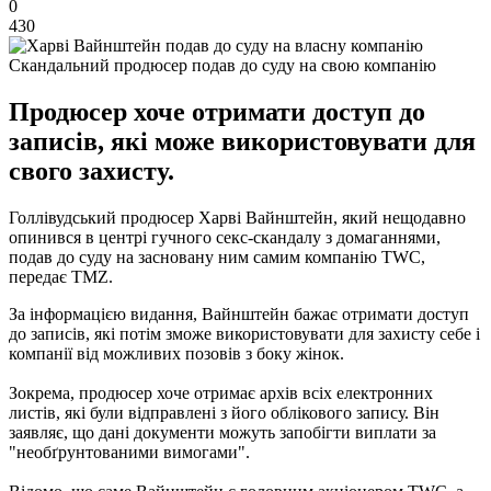
0
430
Скандальний продюсер подав до суду на свою компанію
Продюсер хоче отримати доступ до
записів, які може використовувати для
свого захисту.
Голлівудський продюсер Харві Вайнштейн, який нещодавно
опинився в центрі гучного секс-скандалу з домаганнями,
подав до суду на засновану ним самим компанію TWC,
передає TMZ.
За інформацією видання, Вайнштейн бажає отримати доступ
до записів, які потім зможе використовувати для захисту себе і
компанії від можливих позовів з боку жінок.
Зокрема, продюсер хоче отримає архів всіх електронних
листів, які були відправлені з його облікового запису. Він
заявляє, що дані документи можуть запобігти виплати за
"необґрунтованими вимогами".