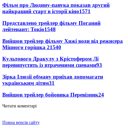
Фільм про Людину-павука показав другий
найкращий старт в історії кіно
1571
Представлено трейлер фільму Поганий
лейтенант: Токіо
1548
Вийшов трейлер фільму Хижі води від режисера
Міцного горішка 2
1540
Культового Дракулу з Крістофером Лі
перевипустять із втраченими сценами
93
Зірка Ілюзії обману приїхав допомагати
українським дітям
31
Вийшов трейлер бойовика Перевізник
24
Читати коментарі
Повна версія сайту