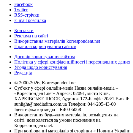
Facebook
Twitter
RSS-стрічки
E-mail розсилка
Контакти
Реклама на сайті
Використання матеріалів korrespondent.net
Правила користування сайтом
Договір користування сайтом
Політика у сфері конфіденційності і персональних даних
Угода щодо користування
Редакція
© 2000-2026, Korrespondent.net
Суб'єкт у сфері онлайн-медіа Назва онлайн-медіа –
«КореспонденТ.net» Адреса: 02091, місто Київ,
ХАРКІВСЬКЕ ШОСЕ, будинок 172-Б, офіс 208/1 E-mail:
sunlight@mediadim.com.ua
Телефон: 044-205-43-00
Ідентифікатор медіа – R40-06068
Використання будь-яких матеріалів, розміщених на
сайті, дозволяється за умови посилання на
Корреспондент.net.
При копіюванні матеріалів зі сторінки « Новини України