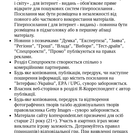
і світу» , для інтернет - видань - обов'язкове пряме
відкрите для пошукових систем гіперпосилання .
Посилання має бути розміщена в незалежності від
повного або часткового використання матеріалів.
Гіперпосилання ( для інтернет - видань) - повинна бути
розміщена в підзаголовку або в першому абзаці
матеріалу.
Новини з позначками "Думка", "Експертиза", "Заява",
"Регіони", "Гроші", "Влада", "Вибори", "Тест-драйв",
"Спецпроекти", "Промо" публікуються на правах
реклами.
Розділ Спецпроекти створюється спільно з
комерційними партнерами.
Будь яке копіювання, публікація, передрук, чи наступне
поширення інформації, що містить посилання на
"Інтерфакс-Україна", EPA / UPG, суворо забороняється.
Власник веб-сторінки в розділі Я-Корреспондент є автор
публікації.
Будь-яке копіювання, передрук та відтворення
фотографічних творів та/або аудіовізуальних творів
правовласника Getty Images - суворо забороняється.
Матеріали сайту korrespondent.net призначені для осіб
старше 21 року (21+). Участь в азартних іграх може
викликати ігрову залежність. Дотримуйтесь правил
(принципів) відповідальної гри. При виявленні перших