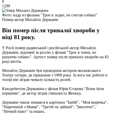
0
1299
Фото: кадр из фильма "Трое в лодке, не считая собаки"
Помер актор Михайло Державін
Він помер після тривалої хвороби у
віці 81 року.
У Росії помер радянський і російський актор Михайло
Державін, відомий за роллю у фільмі "Троє в човні, не
рахуючи собаки". Артист помер після тривалої хвороби на 82
році життя.
Михайло Державін був провідним актором московського
Театру сатири, де працював з 1969 року. За весь час роботи в
театрі він зіграв чималу кількість ролей.
Кінодебютом Державіна є фільм Юрія Єгорова "Вони були
першими", де актор зіграв гімназиста Женьку.
Державін також знімався в картинах "Бабій", "Моя морячка",
"Наречений з Маямі", "Третій не зайвий", "Імпотент",
"Нічний візит" та інших.