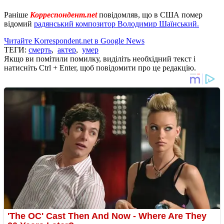
Раніше
Корреспондент.net
повідомляв, що в США помер
відомий
радянський композитор Володимир Шаїнський.
Читайте Korrespondent.net в Google News
ТЕГИ:
смерть
,
актер
,
умер
Якщо ви помітили помилку, виділіть необхідний текст і
натисніть Ctrl + Enter, щоб повідомити про це редакцію.