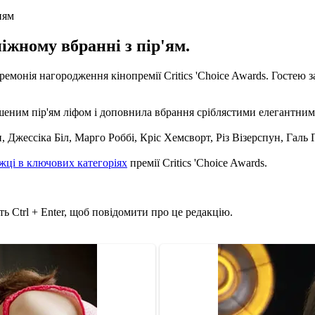
ням
іжному вбранні з пір'ям.
ремонія нагородження кінопремії Critics 'Choice Awards. Гостею
ашеним пір'ям ліфом і доповнила вбрання сріблястими елегантни
Джессіка Біл, Марго Роббі, Кріс Хемсворт, Різ Візерспун, Галь Г
жці в ключових категоріях
премії Critics 'Choice Awards.
ь Ctrl + Enter, щоб повідомити про це редакцію.