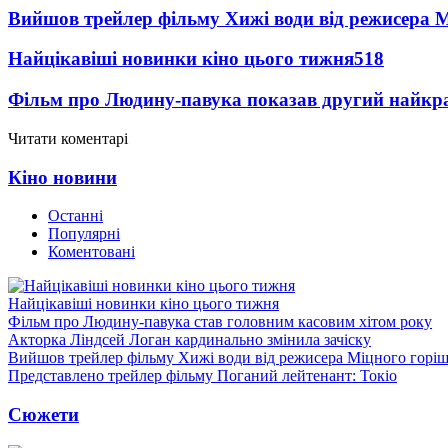
Вийшов трейлер фільму Хижі води від режисера М
Найцікавіші новинки кіно цього тижня
518
Фільм про Людину-павука показав другий найкращ
Читати коментарі
Кіно новини
Останні
Популярні
Коментовані
Найцікавіші новинки кіно цього тижня
Фільм про Людину-павука став головним касовим хітом року
Акторка Ліндсей Логан кардинально змінила зачіску
Вийшов трейлер фільму Хижі води від режисера Міцного горіш
Представлено трейлер фільму Поганий лейтенант: Токіо
Сюжети