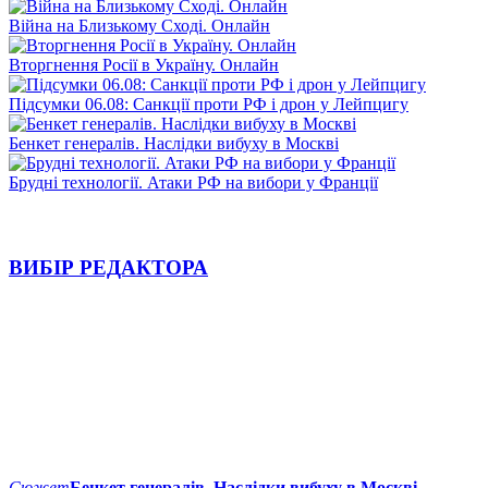
Війна на Близькому Сході. Онлайн
Вторгнення Росії в Україну. Онлайн
Підсумки 06.08: Санкції проти РФ і дрон у Лейпцигу
Бенкет генералів. Наслідки вибуху в Москві
Брудні технології. Атаки РФ на вибори у Франції
ВИБІР РЕДАКТОРА
Сюжет
Бенкет генералів. Наслідки вибуху в Москві