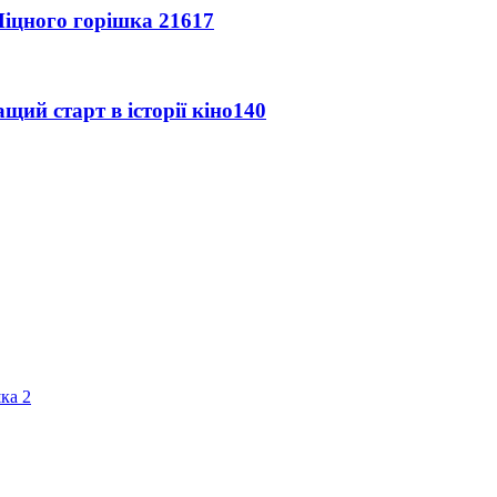
іцного горішка 2
1617
ий старт в історії кіно
140
ка 2