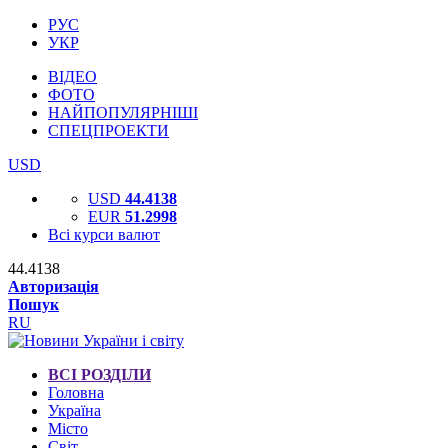
РУС
УКР
ВІДЕО
ФОТО
НАЙПОПУЛЯРНІШІ
СПЕЦПРОЕКТИ
USD
USD
44.4138
EUR
51.2998
Всі курси валют
44.4138
Авторизація
Пошук
RU
ВСІ РОЗДІЛИ
Головна
Україна
Місто
Світ