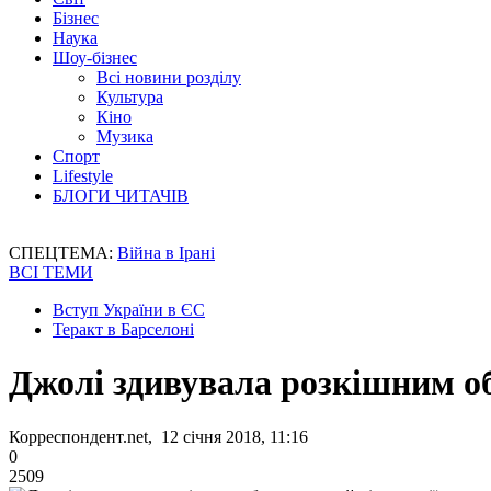
Бізнес
Наука
Шоу-бізнес
Всі новини розділу
Культура
Кіно
Музика
Спорт
Lifestyle
БЛОГИ ЧИТАЧІВ
СПЕЦТЕМА:
Війна в Ірані
ВСІ ТЕМИ
Вступ України в ЄС
Теракт в Барселоні
Джолі здивувала розкішним об
Корреспондент.net, 12 січня 2018, 11:16
0
2509