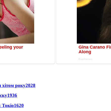
 хітом року
2028
іску
1936
 Токіо
1620