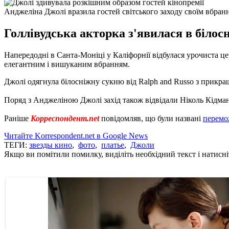
Анджеліна Джолі вразила гостей світського заходу своїм вбран
Голлівудська акторка з'явилася в білосн
Напередодні в Санта-Моніці у Каліфорнії відбулася урочиста це
елегантним і вишуканим вбранням.
Джолі одягнула білосніжну сукню від Ralph and Russo з прикр
Поряд з Анджеліною Джолі захід також відвідали Ніколь Кідман, 
Раніше
Корреспондент.net
повідомляв, що були названі
перемо
Читайте Korrespondent.net в Google News
ТЕГИ:
звезды кино
,
фото
,
платье
,
Джоли
Якщо ви помітили помилку, виділіть необхідний текст і натисніт