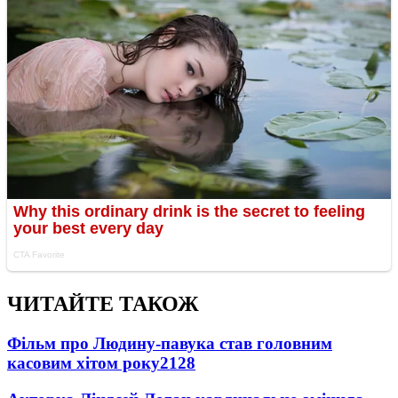
ЧИТАЙТЕ ТАКОЖ
Фільм про Людину-павука став головним
касовим хітом року
2128