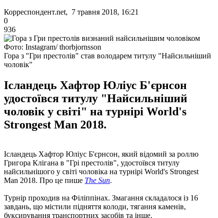
Корреспондент.net, 7 травня 2018, 16:21
0
936
Фото: Instagram/ thorbjornsson
Гора з "Гри престолів" став володарем титулу "Найсильніший
чоловік"
Ісландець Хафтор Юліус Б'єрнсон
удостоївся титулу "Найсильніший
чоловік у світі" на турнірі World's
Strongest Man 2018.
Ісландець Хафтор Юліус Б'єрнсон, який відомий за роллю
Григора Клігана в "Грі престолів", удостоївся титулу
найсильнішого у світі чоловіка на турнірі World's Strongest
Man 2018. Про це пише
The Sun
.
Турнір проходив на Філіппінах. Змагання складалося із 16
завдань, що містили підняття колоди, тягання каменів,
буксирування транспортних засобів та інше.