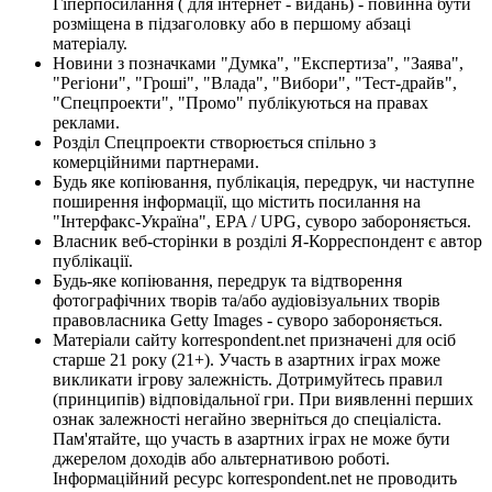
Гіперпосилання ( для інтернет - видань) - повинна бути
розміщена в підзаголовку або в першому абзаці
матеріалу.
Новини з позначками "Думка", "Експертиза", "Заява",
"Регіони", "Гроші", "Влада", "Вибори", "Тест-драйв",
"Спецпроекти", "Промо" публікуються на правах
реклами.
Розділ Спецпроекти створюється спільно з
комерційними партнерами.
Будь яке копіювання, публікація, передрук, чи наступне
поширення інформації, що містить посилання на
"Інтерфакс-Україна", EPA / UPG, суворо забороняється.
Власник веб-сторінки в розділі Я-Корреспондент є автор
публікації.
Будь-яке копіювання, передрук та відтворення
фотографічних творів та/або аудіовізуальних творів
правовласника Getty Images - суворо забороняється.
Матеріали сайту korrespondent.net призначені для осіб
старше 21 року (21+). Участь в азартних іграх може
викликати ігрову залежність. Дотримуйтесь правил
(принципів) відповідальної гри. При виявленні перших
ознак залежності негайно зверніться до спеціаліста.
Пам'ятайте, що участь в азартних іграх не може бути
джерелом доходів або альтернативою роботі.
Інформаційний ресурс korrespondent.net не проводить