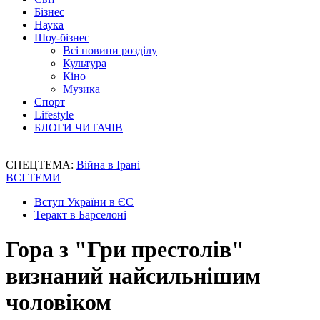
Бізнес
Наука
Шоу-бізнес
Всі новини розділу
Культура
Кіно
Музика
Спорт
Lifestyle
БЛОГИ ЧИТАЧІВ
СПЕЦТЕМА:
Війна в Ірані
ВСІ ТЕМИ
Вступ України в ЄС
Теракт в Барселоні
Гора з "Гри престолів"
визнаний найсильнішим
чоловіком