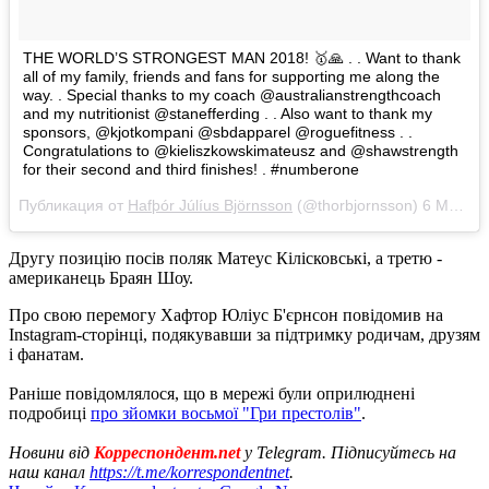
THE WORLD’S STRONGEST MAN 2018! 🥇🙏 . . Want to thank
all of my family, friends and fans for supporting me along the
way. . Special thanks to my coach @australianstrengthcoach
and my nutritionist @stanefferding . . Also want to thank my
sponsors, @kjotkompani @sbdapparel @roguefitness . .
Congratulations to @kieliszkowskimateusz and @shawstrength
for their second and third finishes! . #numberone
Публикация от
Hafþór Júlíus Björnsson
(@thorbjornsson)
6 Май 2018 в 4:11 PDT
Другу позицію посів поляк Матеус Кілісковські, а третю -
американець Браян Шоу.
Про свою перемогу Хафтор Юліус Б'єрнсон повідомив на
Instagram-сторінці, подякувавши за підтримку родичам, друзям
і фанатам.
Раніше повідомлялося, що в мережі були оприлюднені
подробиці
про зйомки восьмої "Гри престолів"
.
Новини від
Корреспондент.net
у Telegram. Підписуйтесь на
наш канал
https://t.me/korrespondentnet
.