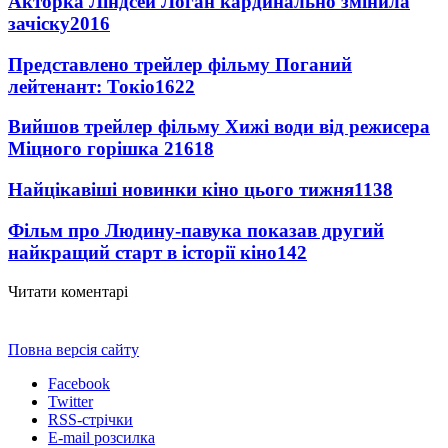
Акторка Ліндсей Логан кардинально змінила
зачіску
2016
Представлено трейлер фільму Поганий
лейтенант: Токіо
1622
Вийшов трейлер фільму Хижі води від режисера
Міцного горішка 2
1618
Найцікавіші новинки кіно цього тижня
1138
Фільм про Людину-павука показав другий
найкращий старт в історії кіно
142
Читати коментарі
Повна версія сайту
Facebook
Twitter
RSS-стрічки
E-mail розсилка