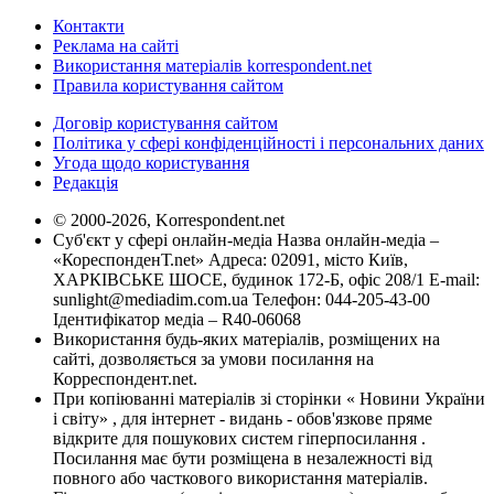
Контакти
Реклама на сайті
Використання матеріалів korrespondent.net
Правила користування сайтом
Договір користування сайтом
Політика у сфері конфіденційності і персональних даних
Угода щодо користування
Редакція
© 2000-2026, Korrespondent.net
Суб'єкт у сфері онлайн-медіа Назва онлайн-медіа –
«КореспонденТ.net» Адреса: 02091, місто Київ,
ХАРКІВСЬКЕ ШОСЕ, будинок 172-Б, офіс 208/1 E-mail:
sunlight@mediadim.com.ua
Телефон: 044-205-43-00
Ідентифікатор медіа – R40-06068
Використання будь-яких матеріалів, розміщених на
сайті, дозволяється за умови посилання на
Корреспондент.net.
При копіюванні матеріалів зі сторінки « Новини України
і світу» , для інтернет - видань - обов'язкове пряме
відкрите для пошукових систем гіперпосилання .
Посилання має бути розміщена в незалежності від
повного або часткового використання матеріалів.