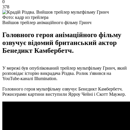
0
378
Фото: кадр из трейлера
Вийшов трейлер анімаційного фільму Гринч
Головного героя анімаційного фільму
озвучує відомий британський актор
Бенедикт Камбербетч.
У мережі був опублікований трейлер мультфільму Гринч, який
розповідає історію викрадача Різдва. Ролик з'явився на
YouTube-каналі Illumination.
Головного героя мультфільму озвучує Бенедикт Камбербетч.
Режисерами картини виступили Ярроу Чейні і Скотт Маужер.