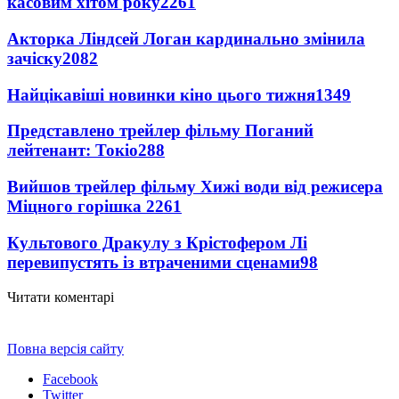
касовим хітом року
2261
Акторка Ліндсей Логан кардинально змінила
зачіску
2082
Найцікавіші новинки кіно цього тижня
1349
Представлено трейлер фільму Поганий
лейтенант: Токіо
288
Вийшов трейлер фільму Хижі води від режисера
Міцного горішка 2
261
Культового Дракулу з Крістофером Лі
перевипустять із втраченими сценами
98
Читати коментарі
Повна версія сайту
Facebook
Twitter