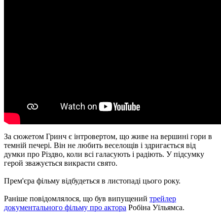
За сюжетом Гринч є інтровертом, що живе на вершині гори в
темній печері. Він не любить веселощів і здригається від
думки про Різдво, коли всі галасують і радіють. У підсумку
герой зважується викрасти свято.
Прем'єра фільму відбудеться в листопаді цього року.
Раніше повідомлялося, що був випущений
трейлер
документального фільму про актора
Робіна Уїльямса.