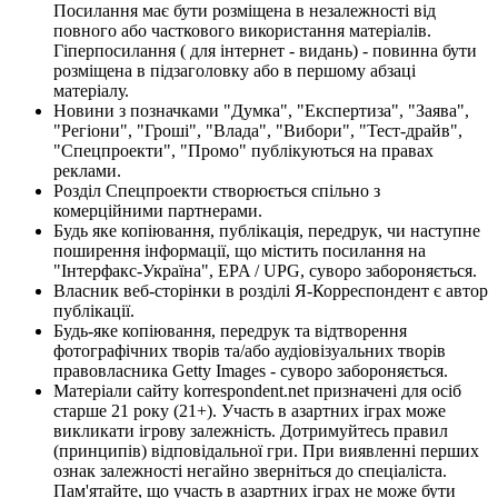
Посилання має бути розміщена в незалежності від
повного або часткового використання матеріалів.
Гіперпосилання ( для інтернет - видань) - повинна бути
розміщена в підзаголовку або в першому абзаці
матеріалу.
Новини з позначками "Думка", "Експертиза", "Заява",
"Регіони", "Гроші", "Влада", "Вибори", "Тест-драйв",
"Спецпроекти", "Промо" публікуються на правах
реклами.
Розділ Спецпроекти створюється спільно з
комерційними партнерами.
Будь яке копіювання, публікація, передрук, чи наступне
поширення інформації, що містить посилання на
"Інтерфакс-Україна", EPA / UPG, суворо забороняється.
Власник веб-сторінки в розділі Я-Корреспондент є автор
публікації.
Будь-яке копіювання, передрук та відтворення
фотографічних творів та/або аудіовізуальних творів
правовласника Getty Images - суворо забороняється.
Матеріали сайту korrespondent.net призначені для осіб
старше 21 року (21+). Участь в азартних іграх може
викликати ігрову залежність. Дотримуйтесь правил
(принципів) відповідальної гри. При виявленні перших
ознак залежності негайно зверніться до спеціаліста.
Пам'ятайте, що участь в азартних іграх не може бути