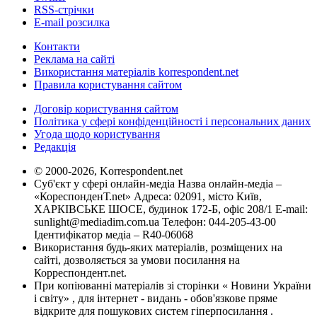
RSS-стрічки
E-mail розсилка
Контакти
Реклама на сайті
Використання матеріалів korrespondent.net
Правила користування сайтом
Договір користування сайтом
Політика у сфері конфіденційності і персональних даних
Угода щодо користування
Редакція
© 2000-2026, Korrespondent.net
Суб'єкт у сфері онлайн-медіа Назва онлайн-медіа –
«КореспонденТ.net» Адреса: 02091, місто Київ,
ХАРКІВСЬКЕ ШОСЕ, будинок 172-Б, офіс 208/1 E-mail:
sunlight@mediadim.com.ua
Телефон: 044-205-43-00
Ідентифікатор медіа – R40-06068
Використання будь-яких матеріалів, розміщених на
сайті, дозволяється за умови посилання на
Корреспондент.net.
При копіюванні матеріалів зі сторінки « Новини України
і світу» , для інтернет - видань - обов'язкове пряме
відкрите для пошукових систем гіперпосилання .