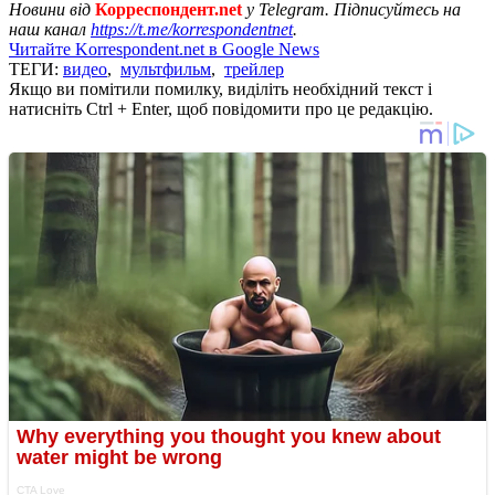
Новини від
Корреспондент.net
у Telegram. Підписуйтесь на
наш канал
https://t.me/korrespondentnet
.
Читайте Korrespondent.net в Google News
ТЕГИ:
видео
,
мультфильм
,
трейлер
Якщо ви помітили помилку, виділіть необхідний текст і
натисніть Ctrl + Enter, щоб повідомити про це редакцію.