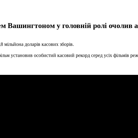
ем Вашингтоном у головній ролі очолив 
,8 мільйона доларів касових зборів.
ільм установив особистий касовий рекорд серед усіх фільмів ре