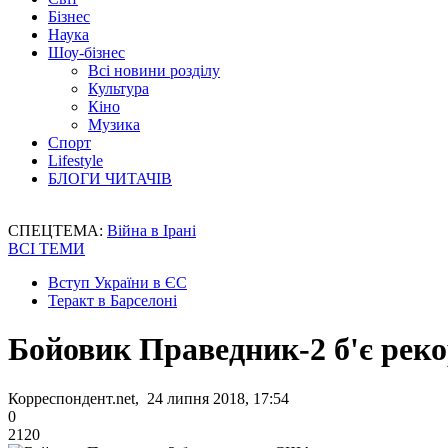
Бізнес
Наука
Шоу-бізнес
Всі новини розділу
Культура
Кіно
Музика
Спорт
Lifestyle
БЛОГИ ЧИТАЧІВ
СПЕЦТЕМА:
Війна в Ірані
ВСІ ТЕМИ
Вступ України в ЄС
Теракт в Барселоні
Бойовик Праведник-2 б'є ре
Корреспондент.net, 24 липня 2018, 17:54
0
2120