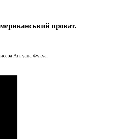
американський прокат.
жисера Антуана Фукуа.