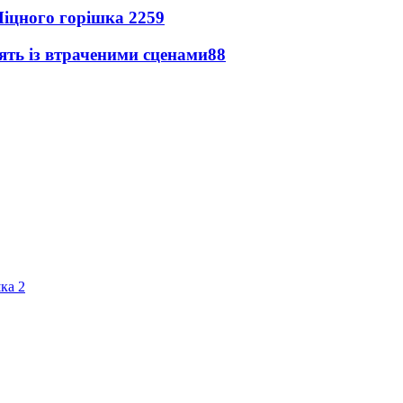
іцного горішка 2
259
ять із втраченими сценами
88
ка 2