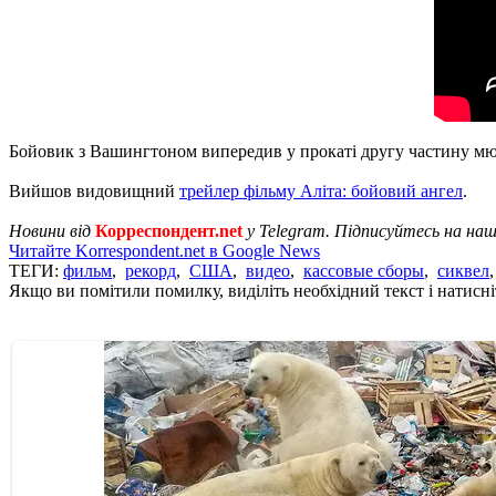
Бойовик з Вашингтоном випередив у прокаті другу частину м
Вийшов видовищний
трейлер фільму Аліта: бойовий ангел
.
Новини від
Корреспондент.net
у Telegram. Підписуйтесь на на
Читайте Korrespondent.net в Google News
ТЕГИ:
фильм
,
рекорд
,
США
,
видео
,
кассовые сборы
,
сиквел
Якщо ви помітили помилку, виділіть необхідний текст і натисніт