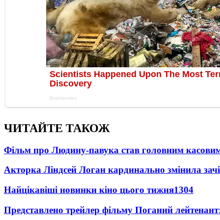
ЧИТАЙТЕ ТАКОЖ
Фільм про Людину-павука став головним касовим
Акторка Ліндсей Логан кардинально змінила зач
Найцікавіші новинки кіно цього тижня
1304
Представлено трейлер фільму Поганий лейтенант: