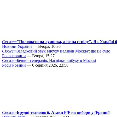
Сюжет
"Полювати на лучника, а не на стрілу". Як Україні 
Новини України
— Вчора, 16:36
Сюжет
Загадковий звук вибуху налякав Москву: що це було
Росія новини
— Вчора, 15:27
Сюжет
Бенкет генералів. Наслідки вибуху в Москві
Росія новини
— 6 серпня 2026, 23:58
Сюжет
Брудні технології. Атаки РФ на вибори у Франції