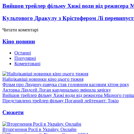
Вийшов трейлер фільму Хижі води від режисера М
Культового Дракулу з Крістофером Лі перевипуст
Читати коментарі
Кіно новини
Останні
Популярні
Коментовані
Найцікавіші новинки кіно цього тижня
Фільм про Людину-павука став головним касовим хітом року
Акторка Ліндсей Логан кардинально змінила зачіску
Вийшов трейлер фільму Хижі води від режисера Міцного горіш
Представлено трейлер фільму Поганий лейтенант: Токіо
Сюжети
Вторгнення Росії в Україну. Онлайн