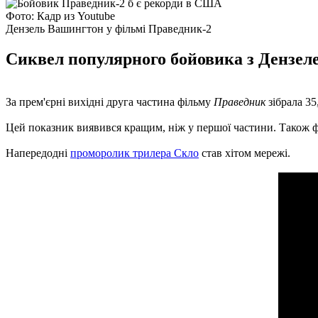
Фото: Кадр из Youtube
Дензель Вашингтон у фільмі Праведник-2
Сиквел популярного бойовика з Дензел
За прем'єрні вихідні друга частина фільму
Праведник
зібрала 35
Цей показник виявився кращим, ніж у першої частини. Також ф
Напередодні
проморолик трилера Скло
став хітом мережі.