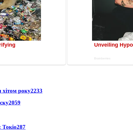
 хітом року
2233
іску
2059
 Токіо
287