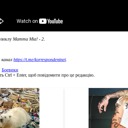
юзиклу
Mamma Mia! - 2
.
ш канал
https://t.me/korrespondentnet
.
,
Боевики
ь Ctrl + Enter, щоб повідомити про це редакцію.