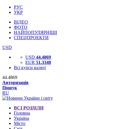
РУС
УКР
ВІДЕО
ФОТО
НАЙПОПУЛЯРНІШІ
СПЕЦПРОЕКТИ
USD
USD
44.4869
EUR
51.3348
Всі курси валют
44.4869
Авторизація
Пошук
RU
ВСІ РОЗДІЛИ
Головна
Україна
Місто
Світ