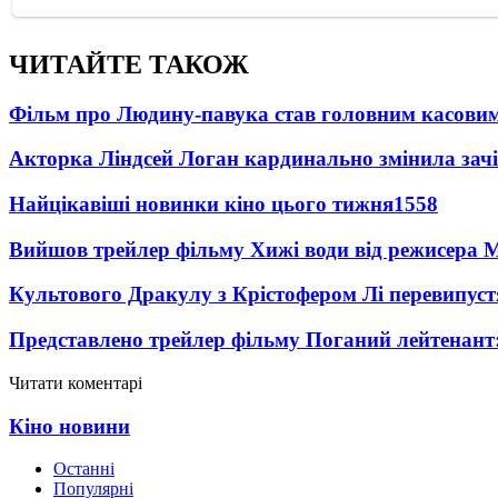
ЧИТАЙТЕ ТАКОЖ
Фільм про Людину-павука став головним касовим
Акторка Ліндсей Логан кардинально змінила зач
Найцікавіші новинки кіно цього тижня
1558
Вийшов трейлер фільму Хижі води від режисера М
Культового Дракулу з Крістофером Лі перевипуст
Представлено трейлер фільму Поганий лейтенант:
Читати коментарі
Кіно новини
Останні
Популярні