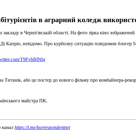
абітурієнтів в аграрний коледж використ
 закладу в Чернігівській області.
На фото зірка кіно зображений 
Ді Капріо, невідомо.
Про курйозну ситуацію повідомив блогер Se
twitter.com/T9FvbBlNbr
а Титанік, або це постер до нового фільму про комбайнера-реко
аїнського майстра ПК.
ш канал
https://t.me/korrespondentnet