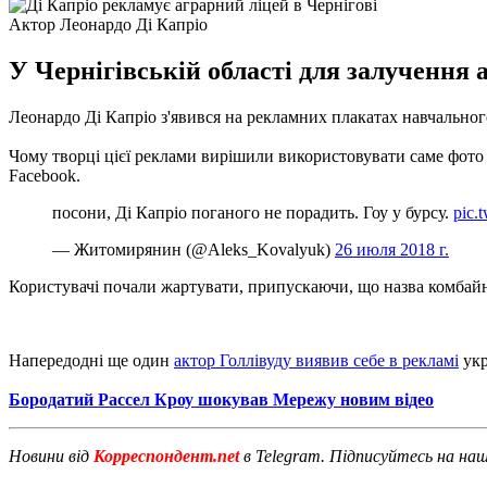
Актор Леонардо Ді Капріо
У Чернігівській області для залучення 
Леонардо Ді Капріо з'явився на рекламних плакатах навчального
Чому творці цієї реклами вирішили використовувати саме фото 
Facebook.
посони, Ді Капріо поганого не порадить. Гоу у бурсу.
pic.
— Житомирянин (@Aleks_Kovalyuk)
26 июля 2018 г.
Користувачі почали жартувати, припускаючи, що назва комбайн
Напередодні ще один
актор Голлівуду виявив себе в рекламі
укр
Бородатий Рассел Кроу шокував Мережу новим відео
Новини від
Корреспондент.net
в Telegram. Підписуйтесь на на