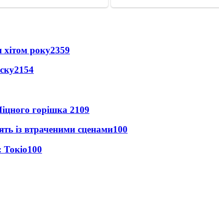
 хітом року
2359
іску
2154
іцного горішка 2
109
ять із втраченими сценами
100
 Токіо
100