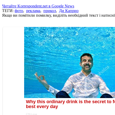
Читайте Korrespondent.net в Google News
ТЕГИ:
фото
,
реклама
,
прикол
,
Ди Каприо
Якщо ви помітили помилку, виділіть необхідний текст і натисніт