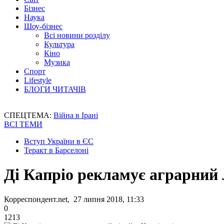
Бізнес
Наука
Шоу-бізнес
Всі новини розділу
Культура
Кіно
Музика
Спорт
Lifestyle
БЛОГИ ЧИТАЧІВ
СПЕЦТЕМА:
Війна в Ірані
ВСІ ТЕМИ
Вступ України в ЄС
Теракт в Барселоні
Ді Капріо рекламує аграрний 
Корреспондент.net, 27 липня 2018, 11:33
0
1213