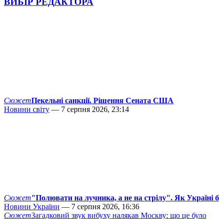
ВИБІР РЕДАКТОРА
Сюжет
Пекельні санкції. Рішення Сената США
Новини світу
— 7 серпня 2026, 23:14
Сюжет
"Полювати на лучника, а не на стрілу". Як Україні 
Новини України
— 7 серпня 2026, 16:36
Сюжет
Загадковий звук вибуху налякав Москву: що це було