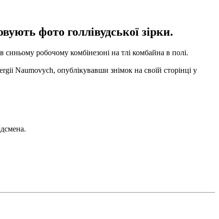
овують фото голлівудської зірки.
в синьому робочому комбінезоні на тлі комбайна в полі.
rgii Naumovych, опублікувавши знімок на своїй сторінці у
рдсмена.