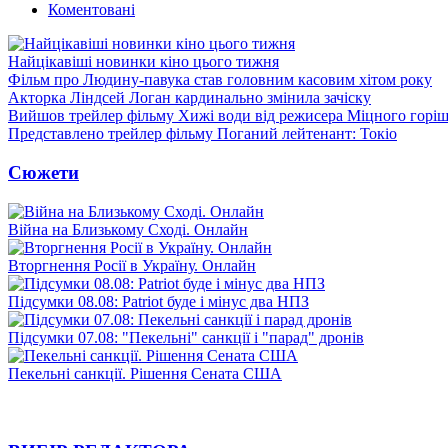
Коментовані
Найцікавіші новинки кіно цього тижня
Фільм про Людину-павука став головним касовим хітом року
Акторка Ліндсей Логан кардинально змінила зачіску
Вийшов трейлер фільму Хижі води від режисера Міцного горіш
Представлено трейлер фільму Поганий лейтенант: Токіо
Сюжети
Війна на Близькому Сході. Онлайн
Вторгнення Росії в Україну. Онлайн
Підсумки 08.08: Patriot буде і мінус два НПЗ
Підсумки 07.08: "Пекельні" санкції і "парад" дронів
Пекельні санкції. Рішення Сената США