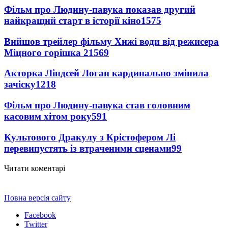
Фільм про Людину-павука показав другий
найкращий старт в історії кіно
1575
Вийшов трейлер фільму Хижі води від режисера
Міцного горішка 2
1569
Акторка Ліндсей Логан кардинально змінила
зачіску
1218
Фільм про Людину-павука став головним
касовим хітом року
591
Культового Дракулу з Крістофером Лі
перевипустять із втраченими сценами
99
Читати коментарі
Повна версія сайту
Facebook
Twitter