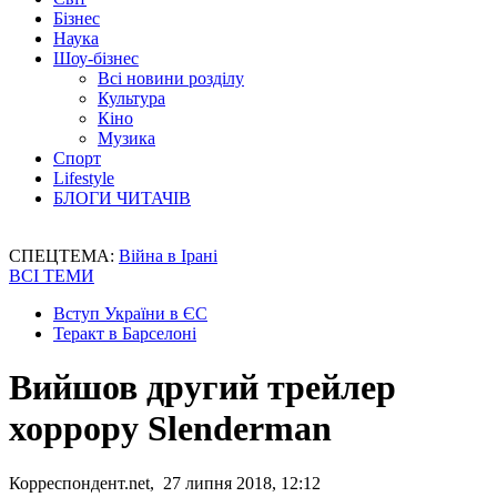
Бізнес
Наука
Шоу-бізнес
Всі новини розділу
Культура
Кіно
Музика
Спорт
Lifestyle
БЛОГИ ЧИТАЧІВ
СПЕЦТЕМА:
Війна в Ірані
ВСІ ТЕМИ
Вступ України в ЄС
Теракт в Барселоні
Вийшов другий трейлер
хоррору Slenderman
Корреспондент.net, 27 липня 2018, 12:12