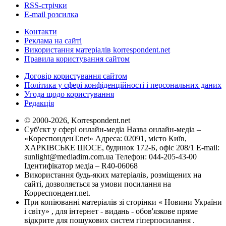
RSS-стрічки
E-mail розсилка
Контакти
Реклама на сайті
Використання матеріалів korrespondent.net
Правила користування сайтом
Договір користування сайтом
Політика у сфері конфіденційності і персональних даних
Угода щодо користування
Редакція
© 2000-2026, Korrespondent.net
Суб'єкт у сфері онлайн-медіа Назва онлайн-медіа –
«КореспонденТ.net» Адреса: 02091, місто Київ,
ХАРКІВСЬКЕ ШОСЕ, будинок 172-Б, офіс 208/1 E-mail:
sunlight@mediadim.com.ua
Телефон: 044-205-43-00
Ідентифікатор медіа – R40-06068
Використання будь-яких матеріалів, розміщених на
сайті, дозволяється за умови посилання на
Корреспондент.net.
При копіюванні матеріалів зі сторінки « Новини України
і світу» , для інтернет - видань - обов'язкове пряме
відкрите для пошукових систем гіперпосилання .