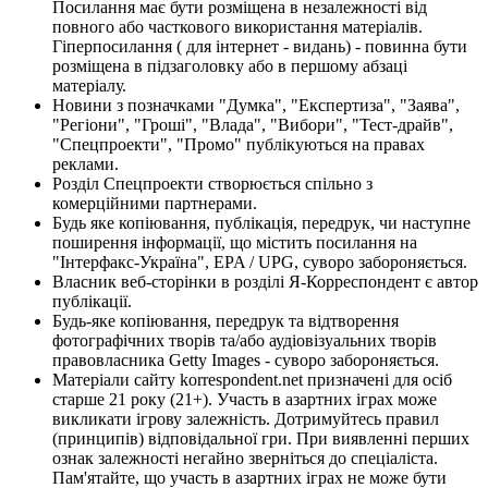
Посилання має бути розміщена в незалежності від
повного або часткового використання матеріалів.
Гіперпосилання ( для інтернет - видань) - повинна бути
розміщена в підзаголовку або в першому абзаці
матеріалу.
Новини з позначками "Думка", "Експертиза", "Заява",
"Регіони", "Гроші", "Влада", "Вибори", "Тест-драйв",
"Спецпроекти", "Промо" публікуються на правах
реклами.
Розділ Спецпроекти створюється спільно з
комерційними партнерами.
Будь яке копіювання, публікація, передрук, чи наступне
поширення інформації, що містить посилання на
"Інтерфакс-Україна", EPA / UPG, суворо забороняється.
Власник веб-сторінки в розділі Я-Корреспондент є автор
публікації.
Будь-яке копіювання, передрук та відтворення
фотографічних творів та/або аудіовізуальних творів
правовласника Getty Images - суворо забороняється.
Матеріали сайту korrespondent.net призначені для осіб
старше 21 року (21+). Участь в азартних іграх може
викликати ігрову залежність. Дотримуйтесь правил
(принципів) відповідальної гри. При виявленні перших
ознак залежності негайно зверніться до спеціаліста.
Пам'ятайте, що участь в азартних іграх не може бути