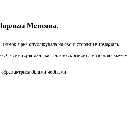
 Чарльза Менсона.
німок зірка опублікувала на своїй сторінці в Instagram.
на. Саме історія маніяка стала наскрізною лінією для сюжету
а образ актриса білими чобітьми.