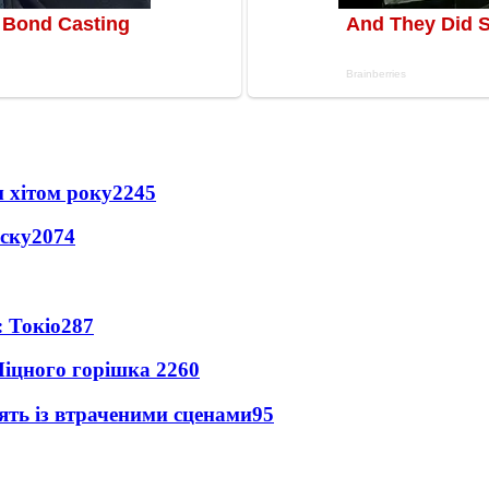
 хітом року
2245
іску
2074
 Токіо
287
іцного горішка 2
260
ять із втраченими сценами
95