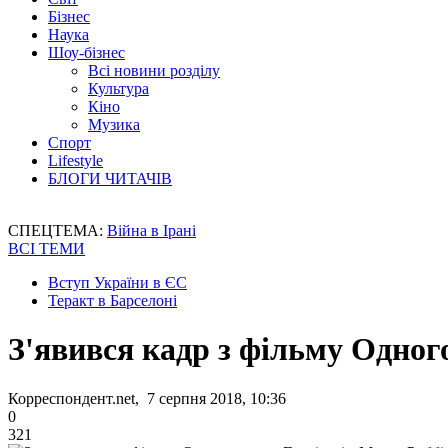
Бізнес
Наука
Шоу-бізнес
Всі новини розділу
Культура
Кіно
Музика
Спорт
Lifestyle
БЛОГИ ЧИТАЧІВ
СПЕЦТЕМА:
Війна в Ірані
ВСІ ТЕМИ
Вступ України в ЄС
Теракт в Барселоні
З'явився кадр з фільму Одного
Корреспондент.net, 7 серпня 2018, 10:36
0
321