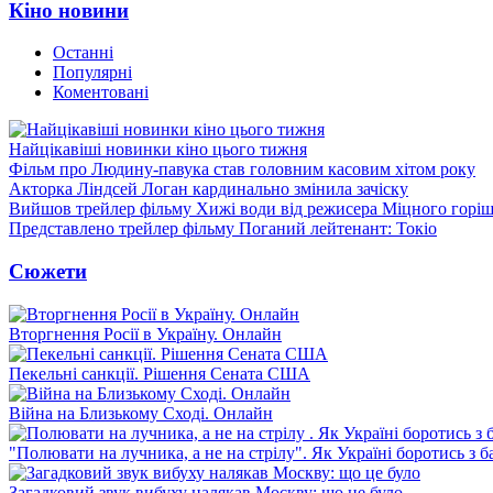
Кіно новини
Останні
Популярні
Коментовані
Найцікавіші новинки кіно цього тижня
Фільм про Людину-павука став головним касовим хітом року
Акторка Ліндсей Логан кардинально змінила зачіску
Вийшов трейлер фільму Хижі води від режисера Міцного горіш
Представлено трейлер фільму Поганий лейтенант: Токіо
Сюжети
Вторгнення Росії в Україну. Онлайн
Пекельні санкції. Рішення Сената США
Війна на Близькому Сході. Онлайн
"Полювати на лучника, а не на стрілу". Як Україні боротись з 
Загадковий звук вибуху налякав Москву: що це було