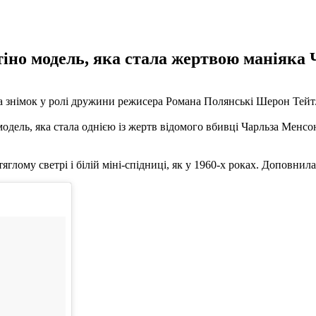
нтіно модель, яка стала жертвою маніяка
 знімок у ролі дружини режисера Романа Полянські Шерон Тейт. З
 модель, яка стала однією із жертв відомого вбивці Чарльза Менсо
яглому светрі і білій міні-спідниці, як у 1960-х роках. Доповнил