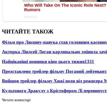
ЧИТАЙТЕ ТАКОЖ
Фільм про Людину-павука став головним касовим
Акторка Ліндсей Логан кардинально змінила зач
Найцікавіші новинки кіно цього тижня
1331
Представлено трейлер фільму Поганий лейтенант:
Вийшов трейлер фільму Хижі води від режисера М
Культового Дракулу з Крістофером Лі перевипуст
Читати коментарі