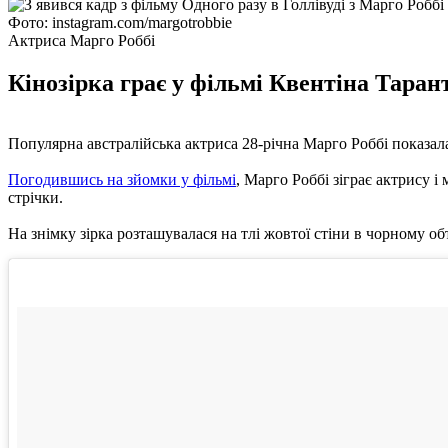
Фото: instagram.com/margotrobbie
Актриса Марго Роббі
Кінозірка грає у фільмі Квентіна Тара
Популярна австралійська актриса 28-річна Марго Роббі показала
Погодившись на зйомки у фільмі
, Марго Роббі зіграє актрису і
стрічки.
На знімку зірка розташувалася на тлі жовтої стіни в чорному обт