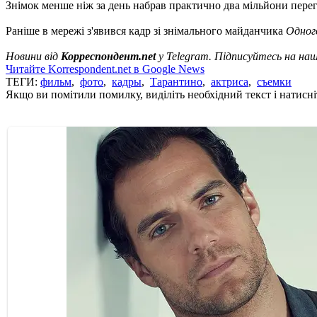
Знімок менше ніж за день набрав практично два мільйони перег
Раніше в мережі з'явився кадр зі знімального майданчика
Одного
Новини від
Корреспондент.net
у Telegram. Підписуйтесь на на
Читайте Korrespondent.net в Google News
ТЕГИ:
фильм
,
фото
,
кадры
,
Тарантино
,
актриса
,
съемки
Якщо ви помітили помилку, виділіть необхідний текст і натисніт