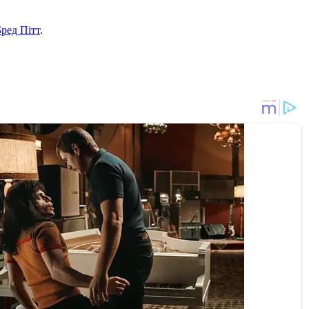
Бред Пітт
.