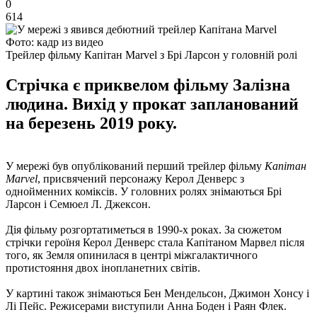
0
614
Фото: кадр из видео
Трейлер фільму Капітан Marvel з Брі Ларсон у головній ролі
Стрічка є приквелом фільму Залізна
людина. Вихід у прокат запланований
на березень 2019 року.
У мережі був опублікований перший трейлер фільму
Капітан
Marvel
, присвячений персонажу Керол Денверс з
однойменних коміксів. У головних ролях знімаються Брі
Ларсон і Семюел Л. Джексон.
Дія фільму розгортатиметься в 1990-х роках. За сюжетом
стрічки героїня Керол Денверс стала Капітаном Марвел після
того, як Земля опинилася в центрі міжгалактичного
протистояння двох інопланетних світів.
У картині також знімаються Бен Мендельсон, Джимон Хонсу і
Лі Пейс. Режисерами виступили Анна Боден і Раян Флек.