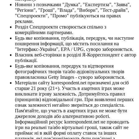
Новини з позначками "Думка", "Експертиза", "Заява",
"Регіони", "Гроші", "Влада", "Вибори", "Тест-драйв",
"Спецпроекти", "Промо" публікуються на правах
реклами.
Розділ Спецпроекти створюється спільно з
комерційними партнерами.
Будь яке копіювання, публікація, передрук, чи наступне
поширення інформації, що містить посилання на
"Інтерфакс-Україна", EPA / UPG, суворо забороняється.
Власник веб-сторінки в розділі Я-Корреспондент є автор
публікації.
Будь-яке копіювання, передрук та відтворення
фотографічних творів та/або аудіовізуальних творів
правовласника Getty Images - суворо забороняється.
Матеріали сайту korrespondent.net призначені для осіб
старше 21 року (21+). Участь в азартних іграх може
викликати ігрову залежність. Дотримуйтесь правил
(принципів) відповідальної гри. При виявленні перших
ознак залежності негайно зверніться до спеціаліста.
Пам'ятайте, що участь в азартних іграх не може бути
джерелом доходів або альтернативою роботі.
Інформаційний ресурс korrespondent.net не проводить
ігри на реальні та/або віртуальні гроші, також сайт не
приймає ні в якій формі оплату ставок та інших
платежів, які пов’язані/можуть бути пов’язані з