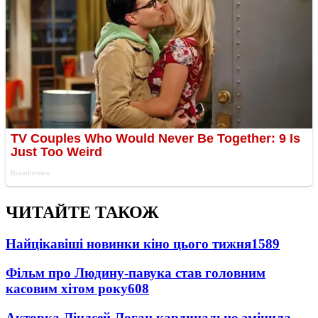
ЧИТАЙТЕ ТАКОЖ
Найцікавіші новинки кіно цього тижня
1589
Фільм про Людину-павука став головним
касовим хітом року
608
Акторка Ліндсей Логан кардинально змінила