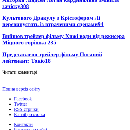
зачіску
308
Культового Дракулу з Крістофером Лі
перевипустять із втраченими сценами
94
Вийшов трейлер фільму Хижі води від режисера
Міцного горішка 2
35
Представлено трейлер фільму Поганий
лейтенант: Токіо
18
Читати коментарі
Повна версія сайту
Facebook
Twitter
RSS-стрічки
E-mail розсилка
Контакти
Реклама на сайті