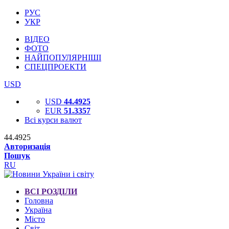
РУС
УКР
ВІДЕО
ФОТО
НАЙПОПУЛЯРНІШІ
СПЕЦПРОЕКТИ
USD
USD
44.4925
EUR
51.3357
Всі курси валют
44.4925
Авторизація
Пошук
RU
ВСІ РОЗДІЛИ
Головна
Україна
Місто
Світ