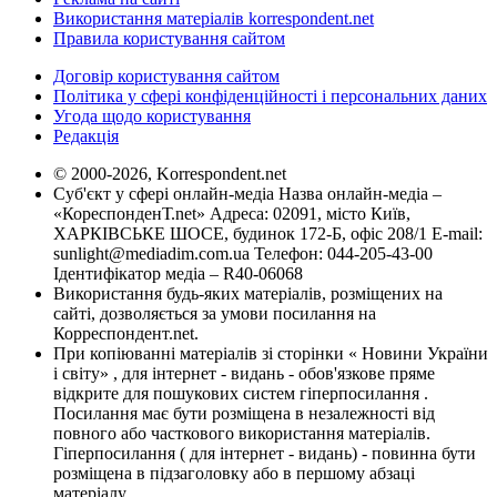
Використання матеріалів korrespondent.net
Правила користування сайтом
Договір користування сайтом
Політика у сфері конфіденційності і персональних даних
Угода щодо користування
Редакція
© 2000-2026, Korrespondent.net
Суб'єкт у сфері онлайн-медіа Назва онлайн-медіа –
«КореспонденТ.net» Адреса: 02091, місто Київ,
ХАРКІВСЬКЕ ШОСЕ, будинок 172-Б, офіс 208/1 E-mail:
sunlight@mediadim.com.ua
Телефон: 044-205-43-00
Ідентифікатор медіа – R40-06068
Використання будь-яких матеріалів, розміщених на
сайті, дозволяється за умови посилання на
Корреспондент.net.
При копіюванні матеріалів зі сторінки « Новини України
і світу» , для інтернет - видань - обов'язкове пряме
відкрите для пошукових систем гіперпосилання .
Посилання має бути розміщена в незалежності від
повного або часткового використання матеріалів.
Гіперпосилання ( для інтернет - видань) - повинна бути
розміщена в підзаголовку або в першому абзаці
матеріалу.