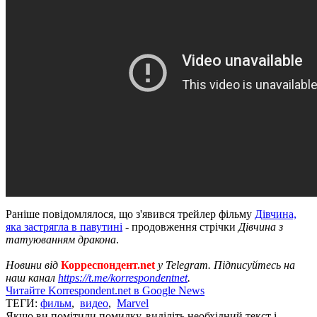
Раніше повідомлялося, що з'явився трейлер фільму
Дівчина,
яка застрягла в павутині
- продовження стрічки
Дівчина з
татуюванням дракона
.
Новини від
Корреспондент.net
у Telegram. Підписуйтесь на
наш канал
https://t.me/korrespondentnet
.
Читайте Korrespondent.net в Google News
ТЕГИ:
фильм
,
видео
,
Marvel
Якщо ви помітили помилку, виділіть необхідний текст і