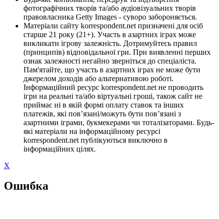
фотографічних творів та/або аудіовізуальних творів
правовласника Getty Images - суворо забороняється.
Матеріали сайту korrespondent.net призначені для осіб
старше 21 року (21+). Участь в азартних іграх може
викликати ігрову залежність. Дотримуйтесь правил
(принципів) відповідальної гри. При виявленні перших
ознак залежності негайно зверніться до спеціаліста.
Пам'ятайте, що участь в азартних іграх не може бути
джерелом доходів або альтернативою роботі.
Інформаційний ресурс korrespondent.net не проводить
ігри на реальні та/або віртуальні гроші, також сайт не
приймає ні в якій формі оплату ставок та інших
платежів, які пов’язані/можуть бути пов’язані з
азартними іграми, букмекерами чи тоталізаторами. Будь-
які матеріали на інформаційному ресурсі
korrespondent.net публікуються виключно в
інформаційних цілях.
X
Ошибка