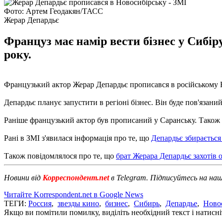
Фото: Артем Геодакян/ТАСС
Жерар Депардьє
Француз має намір вести бізнес у Сибір
року.
Французький актор Жерар Депардьє прописався в російському 
Депардьє планує запустити в регіоні бізнес. Він буде пов'язан
Раніше французький актор був прописаний у Саранську. Також п
Рані в ЗМІ з'явилася інформація про те, що
Депардьє збирається
Також повідомлялося про те, що
брат Жерара Депардьє захотів 
Новини від
Корреспондент.net
в Telegram. Підписуйтесь на на
Читайте Korrespondent.net в Google News
ТЕГИ:
Россия
,
звезды кино
,
бизнес
,
Сибирь
,
Депардье
,
Ново
Якщо ви помітили помилку, виділіть необхідний текст і натисніт