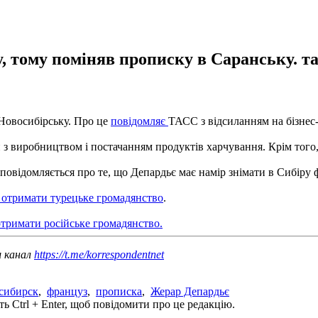
у, тому поміняв прописку в Саранську. т
Новосибірську. Про це
повідомляє
ТАСС з відсиланням на бізнес
ий з виробництвом і постачанням продуктів харчування. Крім тог
овідомляється про те, що Депардьє має намір знімати в Сибіру 
 отримати турецьке громадянство
.
отримати російське громадянство.
ш канал
https://t.me/korrespondentnet
сибирск
,
француз
,
прописка
,
Жерар Депардьє
ь Ctrl + Enter, щоб повідомити про це редакцію.