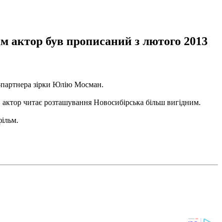
ам актор був прописаний з лютого 2013
-партнера зірки Юлію Мосман.
о, актор читає розташування Новосибірська більш вигідним.
фільм.