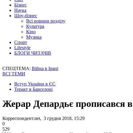
Бізнес
Наука
Шоу-бізнес
Всі новини розділу
Культура
Кіно
Музика
Спорт
Lifestyle
БЛОГИ ЧИТАЧІВ
СПЕЦТЕМА:
Війна в Ірані
ВСІ ТЕМИ
Вступ України в ЄС
Теракт в Барселоні
Жерар Депардьє прописався в
Корреспондент.net, 3 грудня 2018, 15:29
0
529