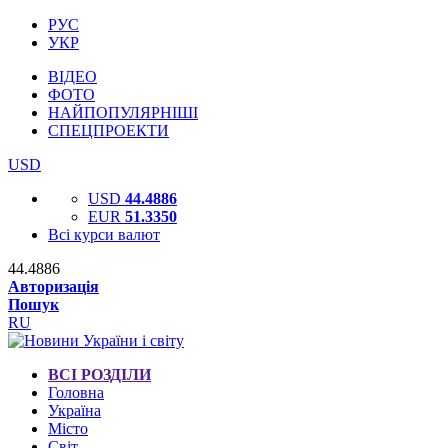
РУС
УКР
ВІДЕО
ФОТО
НАЙПОПУЛЯРНІШІ
СПЕЦПРОЕКТИ
USD
USD
44.4886
EUR
51.3350
Всі курси валют
44.4886
Авторизація
Пошук
RU
ВСІ РОЗДІЛИ
Головна
Україна
Місто
Світ