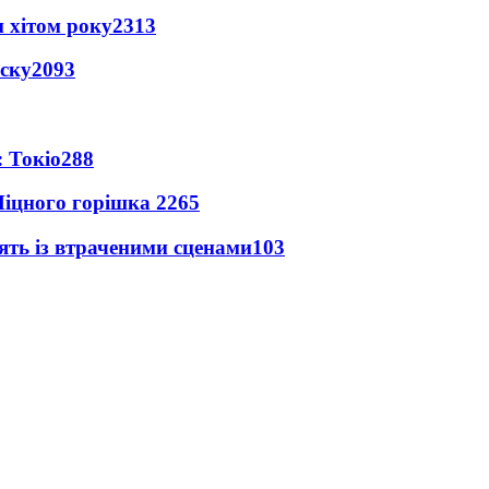
 хітом року
2313
іску
2093
 Токіо
288
іцного горішка 2
265
ять із втраченими сценами
103