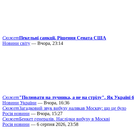
Сюжет
Пекельні санкції. Рішення Сената США
Новини світу
— Вчора, 23:14
Сюжет
"Полювати на лучника, а не на стрілу". Як Україні 
Новини України
— Вчора, 16:36
Сюжет
Загадковий звук вибуху налякав Москву: що це було
Росія новини
— Вчора, 15:27
Сюжет
Бенкет генералів. Наслідки вибуху в Москві
Росія новини
— 6 серпня 2026, 23:58