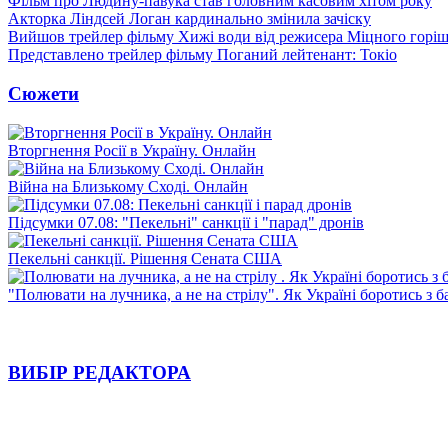
Фільм про Людину-павука став головним касовим хітом року
Акторка Ліндсей Логан кардинально змінила зачіску
Вийшов трейлер фільму Хижі води від режисера Міцного горіш
Представлено трейлер фільму Поганий лейтенант: Токіо
Сюжети
Вторгнення Росії в Україну. Онлайн
Війна на Близькому Сході. Онлайн
Підсумки 07.08: "Пекельні" санкції і "парад" дронів
Пекельні санкції. Рішення Сената США
"Полювати на лучника, а не на стрілу". Як Україні боротись з 
ВИБІР РЕДАКТОРА