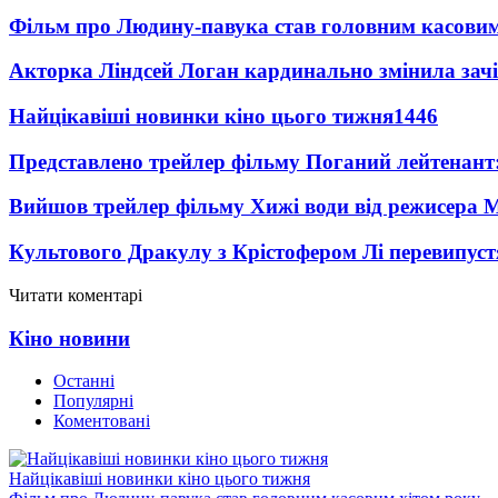
Фільм про Людину-павука став головним касовим
Акторка Ліндсей Логан кардинально змінила зач
Найцікавіші новинки кіно цього тижня
1446
Представлено трейлер фільму Поганий лейтенант:
Вийшов трейлер фільму Хижі води від режисера М
Культового Дракулу з Крістофером Лі перевипуст
Читати коментарі
Кіно новини
Останні
Популярні
Коментовані
Найцікавіші новинки кіно цього тижня