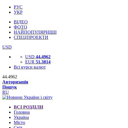
РУС
УКР
ВІДЕО
ФОТО
НАЙПОПУЛЯРНІШІ
СПЕЦПРОЕКТИ
USD
USD
44.4962
EUR
51.3814
Всі курси валют
44.4962
Авторизація
Пошук
RU
ВСІ РОЗДІЛИ
Головна
Україна
Місто
Світ