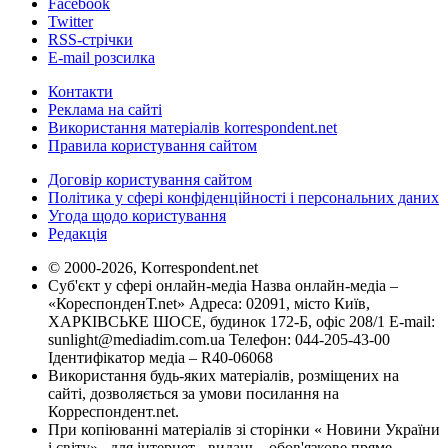
Facebook
Twitter
RSS-стрічки
E-mail розсилка
Контакти
Реклама на сайті
Використання матеріалів korrespondent.net
Правила користування сайтом
Договір користування сайтом
Політика у сфері конфіденційності і персональних даних
Угода щодо користування
Редакція
© 2000-2026, Korrespondent.net
Суб'єкт у сфері онлайн-медіа Назва онлайн-медіа –
«КореспонденТ.net» Адреса: 02091, місто Київ,
ХАРКІВСЬКЕ ШОСЕ, будинок 172-Б, офіс 208/1 E-mail:
sunlight@mediadim.com.ua
Телефон: 044-205-43-00
Ідентифікатор медіа – R40-06068
Використання будь-яких матеріалів, розміщених на
сайті, дозволяється за умови посилання на
Корреспондент.net.
При копіюванні матеріалів зі сторінки « Новини України
і світу» , для інтернет - видань - обов'язкове пряме