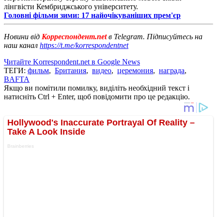
лінгвісти Кембриджського університету.
Головні фільми зими: 17 найочікуваніших прем'єр
Новини від
Корреспондент.net
в Telegram. Підписуйтесь на
наш канал
https://t.me/korrespondentnet
Читайте Korrespondent.net в Google News
ТЕГИ:
фильм
,
Британия
,
видео
,
церемония
,
награда
,
BAFTA
Якщо ви помітили помилку, виділіть необхідний текст і
натисніть Ctrl + Enter, щоб повідомити про це редакцію.