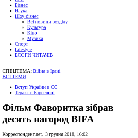
Бізнес
Наука
Шоу-бізнес
Всі новини розділу
Культура
Кіно
Музика
Спорт
Lifestyle
БЛОГИ ЧИТАЧІВ
СПЕЦТЕМА:
Війна в Ірані
ВСІ ТЕМИ
Вступ України в ЄС
Теракт в Барселоні
Фільм Фаворитка зібрав
десять нагород BIFA
Корреспондент.net, 3 грудня 2018, 16:02