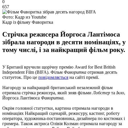
0
657
Фото: Кадр из Youtube
Кадр із фільму Фаворитка
Стрічка режисера Йоргоса Лантімоса
зібрала нагороди в десяти номінаціях, у
тому числі, і за найкращий фільм року.
У Британії вручили щорічну премію Award for Best British
Independent Film (BIFA). Фільм
Фаворитка
отримав десять
статуеток. Про це
повідомляється
на сайті премії.
Нагороду за найкращий британський незалежний фільм
отримала стрічка режисера, який зняв фільми
Лобстер
та
Ікло
,
Йоргоса Лантімоса
Фаворитка.
Окрім головної статуетки, картина отримала нагороди в
номінаціях Найкращий сценарій, режисуру, кастинг, роботу
оператора, художника-постановника, дизайнера по костюмах і
гримера. Також актриса Олівія Колман отримала нагороду за