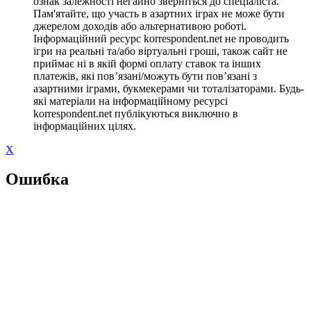
ознак залежності негайно зверніться до спеціаліста.
Пам'ятайте, що участь в азартних іграх не може бути
джерелом доходів або альтернативою роботі.
Інформаційний ресурс korrespondent.net не проводить
ігри на реальні та/або віртуальні гроші, також сайт не
приймає ні в якій формі оплату ставок та інших
платежів, які пов’язані/можуть бути пов’язані з
азартними іграми, букмекерами чи тоталізаторами. Будь-
які матеріали на інформаційному ресурсі
korrespondent.net публікуються виключно в
інформаційних цілях.
X
Ошибка