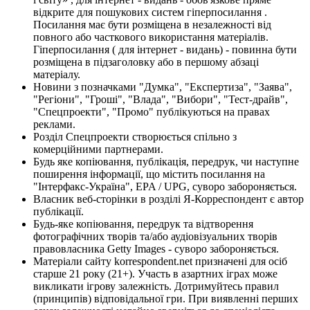
відкрите для пошукових систем гіперпосилання .
Посилання має бути розміщена в незалежності від
повного або часткового використання матеріалів.
Гіперпосилання ( для інтернет - видань) - повинна бути
розміщена в підзаголовку або в першому абзаці
матеріалу.
Новини з позначками "Думка", "Експертиза", "Заява",
"Регіони", "Гроші", "Влада", "Вибори", "Тест-драйв",
"Спецпроекти", "Промо" публікуються на правах
реклами.
Розділ Спецпроекти створюється спільно з
комерційними партнерами.
Будь яке копіювання, публікація, передрук, чи наступне
поширення інформації, що містить посилання на
"Інтерфакс-Україна", EPA / UPG, суворо забороняється.
Власник веб-сторінки в розділі Я-Корреспондент є автор
публікації.
Будь-яке копіювання, передрук та відтворення
фотографічних творів та/або аудіовізуальних творів
правовласника Getty Images - суворо забороняється.
Матеріали сайту korrespondent.net призначені для осіб
старше 21 року (21+). Участь в азартних іграх може
викликати ігрову залежність. Дотримуйтесь правил
(принципів) відповідальної гри. При виявленні перших