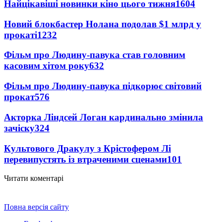
Найцікавіші новинки кіно цього тижня
1604
Новий блокбастер Нолана подолав $1 млрд у
прокаті
1232
Фільм про Людину-павука став головним
касовим хітом року
632
Фільм про Людину-павука підкорює світовий
прокат
576
Акторка Ліндсей Логан кардинально змінила
зачіску
324
Культового Дракулу з Крістофером Лі
перевипустять із втраченими сценами
101
Читати коментарі
Повна версія сайту