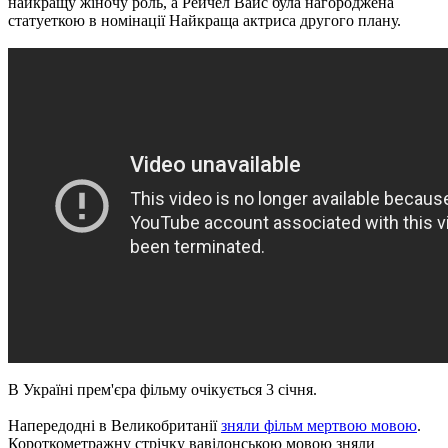
найкращу жіночу роль, а Рейчел Вайс була нагороджена
статуеткою в номінації Найкраща актриса другого плану.
В Україні прем'єра фільму очікується 3 січня.
Напередодні в Великобританії
зняли фільм мертвою мовою
.
Короткометражну стрічку вавілонською мовою зняли