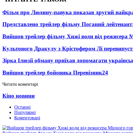
Фільм про Людину-павука показав другий найкращ
Представлено трейлер фільму Поганий лейтенант:
Вийшов трейлер фільму Хижі води від режисера М
Культового Дракулу з Крістофером Лі перевипуст
Зірка Ілюзії обману приїхав допомагати українсь
Вийшов трейлер бойовика Перевізник
24
Читати коментарі
Кіно новини
Останні
Популярні
Коментовані