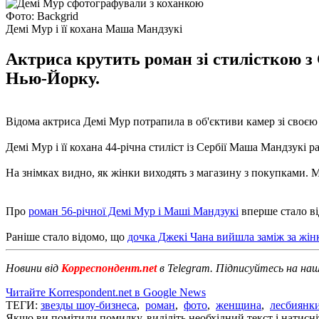
Фото: Backgrid
Демі Мур і її кохана Маша Мандзукі
Актриса крутить роман зі стилісткою з
Нью-Йорку.
Відома актриса Демі Мур потрапила в об'єктиви камер зі своє
Демі Мур і її кохана 44-річна стиліст із Сербії Маша Мандзукі
На знімках видно, як жінки виходять з магазину з покупками. М
Про
роман 56-річної Демі Мур і Маші Мандзукі
вперше стало ві
Раніше стало відомо, що
дочка Джекі Чана вийшла заміж за жінк
Новини від
Корреспондент.net
в Telegram. Підписуйтесь на на
Читайте Korrespondent.net в Google News
ТЕГИ:
звезды шоу-бизнеса
,
роман
,
фото
,
женщина
,
лесбиянк
Якщо ви помітили помилку, виділіть необхідний текст і натисніт