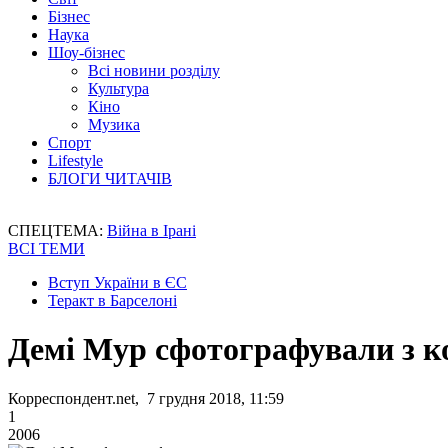
Бізнес
Наука
Шоу-бізнес
Всі новини розділу
Культура
Кіно
Музика
Спорт
Lifestyle
БЛОГИ ЧИТАЧІВ
СПЕЦТЕМА:
Війна в Ірані
ВСІ ТЕМИ
Вступ України в ЄС
Теракт в Барселоні
Демі Мур сфотографували з 
Корреспондент.net, 7 грудня 2018, 11:59
1
2006