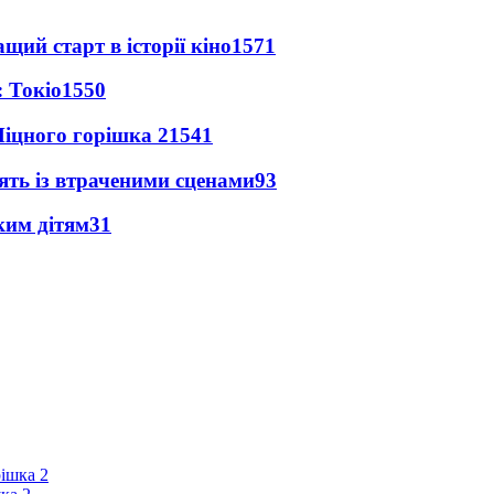
ий старт в історії кіно
1571
 Токіо
1550
іцного горішка 2
1541
ять із втраченими сценами
93
ким дітям
31