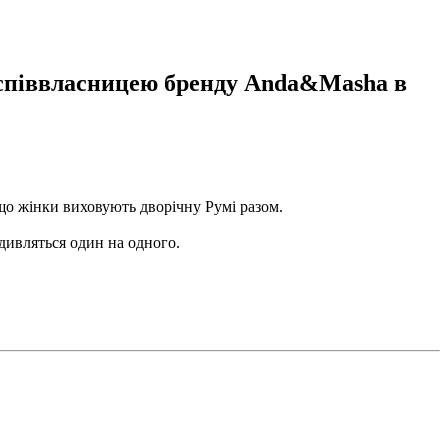
є співвласницею бренду Anda&Masha в
 що жінки виховують дворічну Румі разом.
 дивляться один на одного.