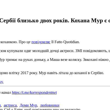
 Сербії близько двох років. Кохана Мур 
ю коханкою. Про це
повідомляє
Il Fatto Quotidian.
 разом купували одяг молодшій дочці актриси. ЗМІ повідомляють,
ур тримає на руках доньку, а Маша везе коляску. Звкохані ніжно
домо влітку 2017 року. Мур навіть літала до коханої в Сербію.
у.
ш канал
https://t.me/korrespondentnet
и
,
актриса
,
Деми Мур
,
любовники
ь Ctrl + Enter, щоб повідомити про це редакцію.