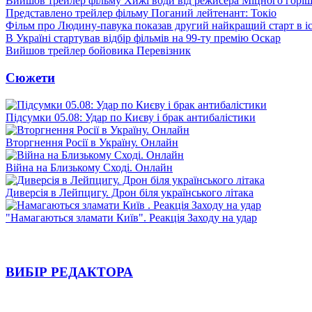
Вийшов трейлер фільму Хижі води від режисера Міцного горіш
Представлено трейлер фільму Поганий лейтенант: Токіо
Фільм про Людину-павука показав другий найкращий старт в іст
В Україні стартував відбір фільмів на 99-ту премію Оскар
Вийшов трейлер бойовика Перевізник
Сюжети
Підсумки 05.08: Удар по Києву і брак антибалістики
Вторгнення Росії в Україну. Онлайн
Війна на Близькому Сході. Онлайн
Диверсія в Лейпцигу. Дрон біля українського літака
"Намагаються зламати Київ". Реакція Заходу на удар
ВИБІР РЕДАКТОРА