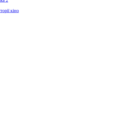
ка 2
орії кіно