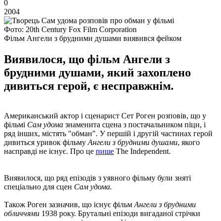
0
2004
Фото: 20th Century Fox Film Corporation
Фільм Ангели з брудними душами виявився фейком
Виявилося, що фільм Ангели з
брудними душами, який захоплено
дивиться герой, є несправжнім.
Американський актор і сценарист Сет Роген розповів, що у
фільмі
Сам удома
знаменита сцена з постачальником піци, і
ряд інших, містять "обман". У першій і другій частинах герой
дивиться уривок фільму
Ангели з брудними душами
, якого
насправді не існує. Про це
пише
The Independent.
Виявилося, що ряд епізодів з уявного фільму були зняті
спеціально для сцен
Сам
удома.
Також Роген зазначив, що існує фільм
Ангели з брудними
обличчями
1938 року. Брутальні епізоди вигаданої стрічки