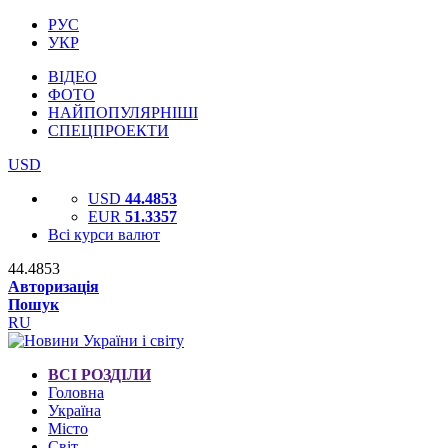
РУС
УКР
ВІДЕО
ФОТО
НАЙПОПУЛЯРНІШІ
СПЕЦПРОЕКТИ
USD
USD
44.4853
EUR
51.3357
Всі курси валют
44.4853
Авторизація
Пошук
RU
ВСІ РОЗДІЛИ
Головна
Україна
Місто
Світ