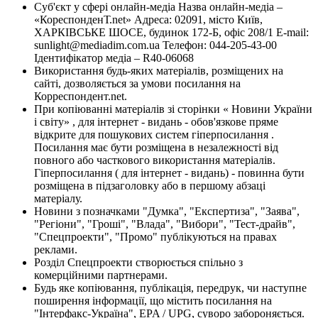
Суб'єкт у сфері онлайн-медіа Назва онлайн-медіа –
«КореспонденТ.net» Адреса: 02091, місто Київ,
ХАРКІВСЬКЕ ШОСЕ, будинок 172-Б, офіс 208/1 E-mail:
sunlight@mediadim.com.ua
Телефон: 044-205-43-00
Ідентифікатор медіа – R40-06068
Використання будь-яких матеріалів, розміщених на
сайті, дозволяється за умови посилання на
Корреспондент.net.
При копіюванні матеріалів зі сторінки « Новини України
і світу» , для інтернет - видань - обов'язкове пряме
відкрите для пошукових систем гіперпосилання .
Посилання має бути розміщена в незалежності від
повного або часткового використання матеріалів.
Гіперпосилання ( для інтернет - видань) - повинна бути
розміщена в підзаголовку або в першому абзаці
матеріалу.
Новини з позначками "Думка", "Експертиза", "Заява",
"Регіони", "Гроші", "Влада", "Вибори", "Тест-драйв",
"Спецпроекти", "Промо" публікуються на правах
реклами.
Розділ Спецпроекти створюється спільно з
комерційними партнерами.
Будь яке копіювання, публікація, передрук, чи наступне
поширення інформації, що містить посилання на
"Інтерфакс-Україна", EPA / UPG, суворо забороняється.