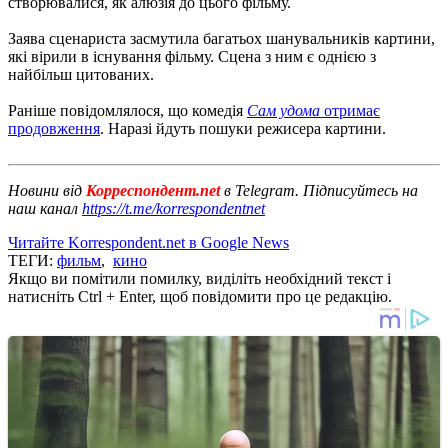
створювалися, як алюзія до цього фільму.
Заява сценариста засмутила багатьох шанувальників картини,
які вірили в існування фільму. Сцена з ним є однією з
найбільш цитованих.
Раніше повідомлялося, що комедія
Сам удома
отримає
продовження
. Наразі йдуть пошуки режисера картини.
Новини від
Корреспондент.net
в Telegram. Підписуйтесь на
наш канал
https://t.me/korrespondentnet
Читайте Korrespondent.net в Google News
ТЕГИ:
фильм
,
кино
Якщо ви помітили помилку, виділіть необхідний текст і
натисніть Ctrl + Enter, щоб повідомити про це редакцію.