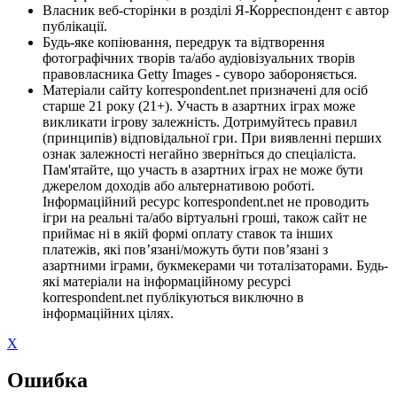
Власник веб-сторінки в розділі Я-Корреспондент є автор
публікації.
Будь-яке копіювання, передрук та відтворення
фотографічних творів та/або аудіовізуальних творів
правовласника Getty Images - суворо забороняється.
Матеріали сайту korrespondent.net призначені для осіб
старше 21 року (21+). Участь в азартних іграх може
викликати ігрову залежність. Дотримуйтесь правил
(принципів) відповідальної гри. При виявленні перших
ознак залежності негайно зверніться до спеціаліста.
Пам'ятайте, що участь в азартних іграх не може бути
джерелом доходів або альтернативою роботі.
Інформаційний ресурс korrespondent.net не проводить
ігри на реальні та/або віртуальні гроші, також сайт не
приймає ні в якій формі оплату ставок та інших
платежів, які пов’язані/можуть бути пов’язані з
азартними іграми, букмекерами чи тоталізаторами. Будь-
які матеріали на інформаційному ресурсі
korrespondent.net публікуються виключно в
інформаційних цілях.
X
Ошибка