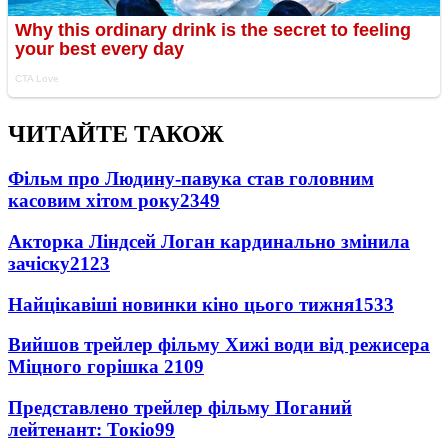
ЧИТАЙТЕ ТАКОЖ
Фільм про Людину-павука став головним
касовим хітом року
2349
Акторка Ліндсей Логан кардинально змінила
зачіску
2123
Найцікавіші новинки кіно цього тижня
1533
Вийшов трейлер фільму Хижі води від режисера
Міцного горішка 2
109
Представлено трейлер фільму Поганий
лейтенант: Токіо
99