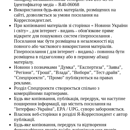
Ідентифікатор медіа – R40-06068
Використання будь-яких матеріалів, розміщених на
сайті, дозволяється за умови посилання на
Корреспондент.net.
При копіюванні матеріалів зі сторінки « Новини України
і світу» , для інтернет - видань - обов'язкове пряме
відкрите для пошукових систем гіперпосилання .
Посилання має бути розміщена в незалежності від
повного або часткового використання матеріалів.
Гіперпосилання ( для інтернет - видань) - повинна бути
розміщена в підзаголовку або в першому абзаці
матеріалу.
Новини з позначками "Думка", "Експертиза", "Заява",
"Регіони", "Гроші", "Влада", "Вибори", "Тест-драйв",
"Спецпроекти", "Промо" публікуються на правах
реклами.
Розділ Спецпроекти створюється спільно з
комерційними партнерами.
Будь яке копіювання, публікація, передрук, чи наступне
поширення інформації, що містить посилання на
"Інтерфакс-Україна", EPA / UPG, суворо забороняється.
Власник веб-сторінки в розділі Я-Корреспондент є автор
публікації.
Будь-яке копіювання, передрук та відтворення
фотографічних творів та/або аудіовізуальних творів