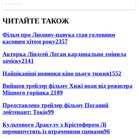
ЧИТАЙТЕ ТАКОЖ
Фільм про Людину-павука став головним
касовим хітом року
2357
Акторка Ліндсей Логан кардинально змінила
зачіску
2141
Найцікавіші новинки кіно цього тижня
1552
Вийшов трейлер фільму Хижі води від режисера
Міцного горішка 2
109
Представлено трейлер фільму Поганий
лейтенант: Токіо
99
Культового Дракулу з Крістофером Лі
перевипустять із втраченими сценами
96