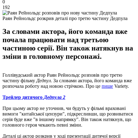
0
192
Раян Рейнольдс розкрив деталі про третю частину Дедпула
За словами актора, його команда вже
почала працювати над третьою
частиною серії. Він також натякнув на
зміни в головному персонажі.
Голлівудський актор Раян Рейнольдс розповів про третю
частину фільму
Дедпул.
За словами актора, його команда вже
розпочала роботу над новою стрічкою. Про це
пише
Variety.
Трейлер дитячого
Дедпула 2
При цьому актор не уточнив, чи будуть у фільмі враховані
вимоги "китайської цензури", підкресливши, що розвиватися
серія буде вже "в іншому напрямку". Він також натякнув, що
головного героя чекають певні зміни.
Деталі ці актор розкрив у ході презентації дитячої версії