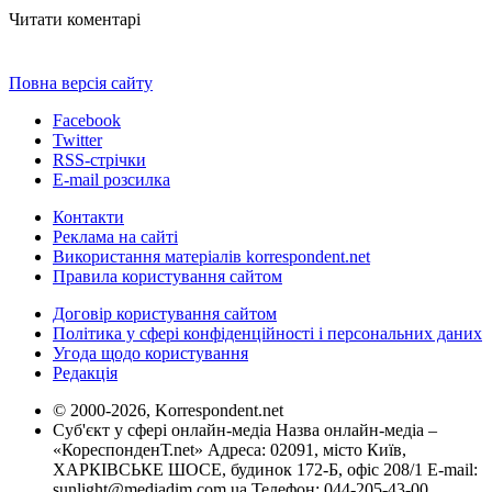
Читати коментарі
Повна версія сайту
Facebook
Twitter
RSS-стрічки
E-mail розсилка
Контакти
Реклама на сайті
Використання матеріалів korrespondent.net
Правила користування сайтом
Договір користування сайтом
Політика у сфері конфіденційності і персональних даних
Угода щодо користування
Редакція
© 2000-2026, Korrespondent.net
Суб'єкт у сфері онлайн-медіа Назва онлайн-медіа –
«КореспонденТ.net» Адреса: 02091, місто Київ,
ХАРКІВСЬКЕ ШОСЕ, будинок 172-Б, офіс 208/1 E-mail:
sunlight@mediadim.com.ua
Телефон: 044-205-43-00