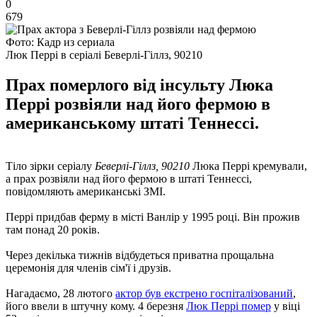
0
679
Фото: Кадр из сериала
Люк Перрі в серіалі Беверлі-Гіллз, 90210
Прах померлого від інсульту Люка
Перрі розвіяли над його фермою в
американському штаті Теннессі.
Тіло зірки серіалу
Беверлі-Гіллз, 90210
Люка Перрі кремували,
а прах розвіяли над його фермою в штаті Теннессі,
повідомляють американські ЗМІ.
Перрі придбав ферму в місті Ванлір у 1995 році. Він прожив
там понад 20 років.
Через декілька тижнів відбудеться приватна прощальна
церемонія для членів сім'ї і друзів.
Нагадаємо, 28 лютого
актор був екстрено госпіталізований
,
його ввели в штучну кому. 4 березня
Люк Перрі помер
у віці