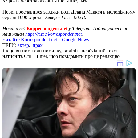
52 років через заклякання після інсульту.
Перрі прославився завдяки ролі Ділана Маккея в молодіжному
серіалі 1990-х років
Беверлі-Гіллз, 90210
.
Новини від
Корреспондент.net
у Telegram. Підписуйтесь на
наш канал
https://t.me/korrespondentnet
.
Читайте Korrespondent.net в Google News
ТЕГИ:
актер
,
прах
Якщо ви помітили помилку, виділіть необхідний текст і
натисніть Ctrl + Enter, щоб повідомити про це редакцію.