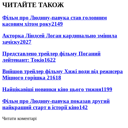
ЧИТАЙТЕ ТАКОЖ
Фільм про Людину-павука став головним
касовим хітом року
2149
Акторка Ліндсей Логан кардинально змінила
зачіску
2027
Представлено трейлер фільму Поганий
лейтенант: Токіо
1622
Вийшов трейлер фільму Хижі води від режисера
Міцного горішка 2
1618
Найцікавіші новинки кіно цього тижня
1199
Фільм про Людину-павука показав другий
найкращий старт в історії кіно
142
Читати коментарі