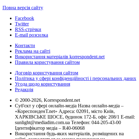
Повна версія сайту
Facebook
Twitter
RSS-стрічки
E-mail розсилка
Контакти
Реклама на сайті
Використання матеріалів korrespondent.net
Правила користування сайтом
Договір користування сайтом
Політика у сфері конфіденційності і персональних даних
Угода щодо користування
Редакція
© 2000-2026, Korrespondent.net
Суб'єкт у сфері онлайн-медіа Назва онлайн-медіа –
«КореспонденТ.net» Адреса: 02091, місто Київ,
ХАРКІВСЬКЕ ШОСЕ, будинок 172-Б, офіс 208/1 E-mail:
sunlight@mediadim.com.ua
Телефон: 044-205-43-00
Ідентифікатор медіа – R40-06068
Використання будь-яких матеріалів, розміщених на