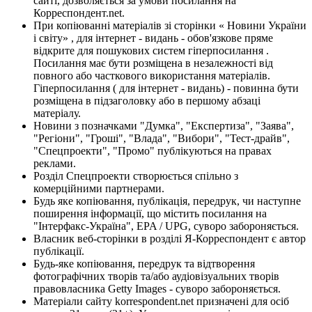
сайті, дозволяється за умови посилання на
Корреспондент.net.
При копіюванні матеріалів зі сторінки « Новини України
і світу» , для інтернет - видань - обов'язкове пряме
відкрите для пошукових систем гіперпосилання .
Посилання має бути розміщена в незалежності від
повного або часткового використання матеріалів.
Гіперпосилання ( для інтернет - видань) - повинна бути
розміщена в підзаголовку або в першому абзаці
матеріалу.
Новини з позначками "Думка", "Експертиза", "Заява",
"Регіони", "Гроші", "Влада", "Вибори", "Тест-драйв",
"Спецпроекти", "Промо" публікуються на правах
реклами.
Розділ Спецпроекти створюється спільно з
комерційними партнерами.
Будь яке копіювання, публікація, передрук, чи наступне
поширення інформації, що містить посилання на
"Інтерфакс-Україна", EPA / UPG, суворо забороняється.
Власник веб-сторінки в розділі Я-Корреспондент є автор
публікації.
Будь-яке копіювання, передрук та відтворення
фотографічних творів та/або аудіовізуальних творів
правовласника Getty Images - суворо забороняється.
Матеріали сайту korrespondent.net призначені для осіб