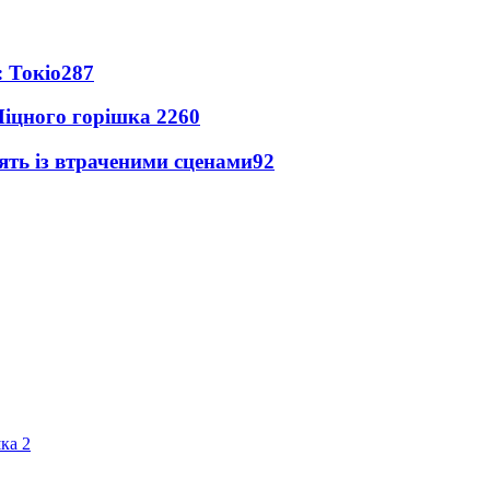
 Токіо
287
іцного горішка 2
260
ять із втраченими сценами
92
ка 2