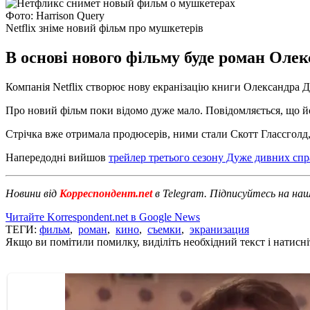
Фото: Harrison Query
Netflix зніме новий фільм про мушкетерів
В основі нового фільму буде роман Олек
Компанія Netflix створює нову екранізацію книги Олександра
Про новий фільм поки відомо дуже мало. Повідомляється, що йо
Стрічка вже отримала продюсерів, ними стали Скотт Глассголд,
Напередодні вийшов
трейлер третього сезону Дуже дивних спр
Новини від
Корреспондент.net
в Telegram. Підписуйтесь на на
Читайте Korrespondent.net в Google News
ТЕГИ:
фильм
,
роман
,
кино
,
съемки
,
экранизация
Якщо ви помітили помилку, виділіть необхідний текст і натисніт