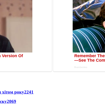
 хітом року
2241
іску
2069