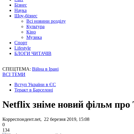
Бізнес
Наука
Шоу-бізнес
Всі новини розділу
Культура
Кіно
Музика
Спорт
Lifestyle
БЛОГИ ЧИТАЧІВ
СПЕЦТЕМА:
Війна в Ірані
ВСІ ТЕМИ
Вступ України в ЄС
Теракт в Барселоні
Netflix зніме новий фільм пр
Корреспондент.net, 22 березня 2019, 15:08
0
134