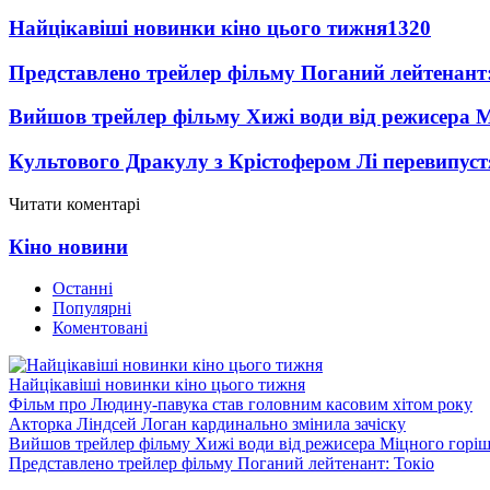
Найцікавіші новинки кіно цього тижня
1320
Представлено трейлер фільму Поганий лейтенант:
Вийшов трейлер фільму Хижі води від режисера М
Культового Дракулу з Крістофером Лі перевипуст
Читати коментарі
Кіно новини
Останні
Популярні
Коментовані
Найцікавіші новинки кіно цього тижня
Фільм про Людину-павука став головним касовим хітом року
Акторка Ліндсей Логан кардинально змінила зачіску
Вийшов трейлер фільму Хижі води від режисера Міцного горіш
Представлено трейлер фільму Поганий лейтенант: Токіо