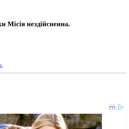
ки Місія нездійсненна.
l.