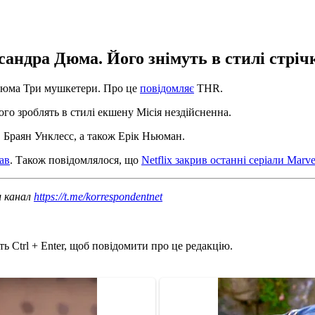
сандра Дюма. Його знімуть в стилі стріч
 Дюма Три мушкетери. Про це
повідомляє
THR.
го зроблять в стилі екшену Місія нездійсненна.
 Браян Унклесс, а також Ерік Ньюман.
ав
. Також повідомлялося, що
Netflix закрив останні серіали Marve
ш канал
https://t.me/korrespondentnet
ь Ctrl + Enter, щоб повідомити про це редакцію.