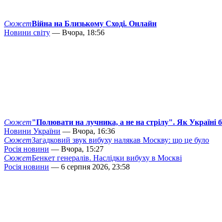
Сюжет
Війна на Близькому Сході. Онлайн
Новини світу
— Вчора, 18:56
Сюжет
"Полювати на лучника, а не на стрілу". Як Україні 
Новини України
— Вчора, 16:36
Сюжет
Загадковий звук вибуху налякав Москву: що це було
Росія новини
— Вчора, 15:27
Сюжет
Бенкет генералів. Наслідки вибуху в Москві
Росія новини
— 6 серпня 2026, 23:58