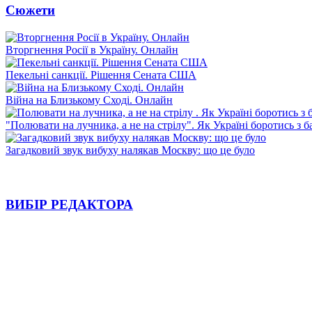
Сюжети
Вторгнення Росії в Україну. Онлайн
Пекельні санкції. Рішення Сената США
Війна на Близькому Сході. Онлайн
"Полювати на лучника, а не на стрілу". Як Україні боротись з 
Загадковий звук вибуху налякав Москву: що це було
ВИБІР РЕДАКТОРА