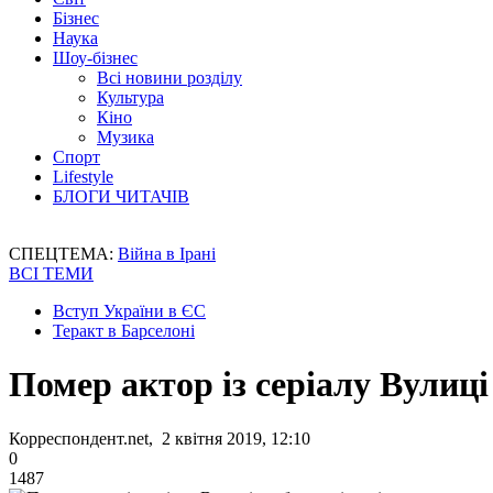
Бізнес
Наука
Шоу-бізнес
Всі новини розділу
Культура
Кіно
Музика
Спорт
Lifestyle
БЛОГИ ЧИТАЧІВ
СПЕЦТЕМА:
Війна в Ірані
ВСІ ТЕМИ
Вступ України в ЄС
Теракт в Барселоні
Помер актор із серіалу Вулиці
Корреспондент.net, 2 квітня 2019, 12:10
0
1487