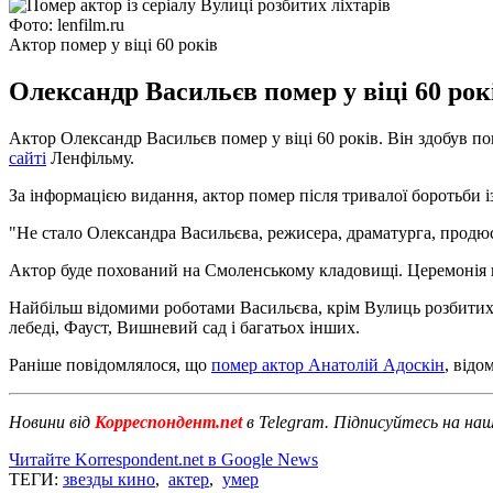
Фото: lenfilm.ru
Актор помер у віці 60 років
Олександр Васильєв помер у віці 60 рок
Актор Олександр Васильєв помер у віці 60 років. Він здобув попу
сайті
Ленфільму.
За інформацією видання, актор помер після тривалої боротьби 
"Не стало Олександра Васильєва, режисера, драматурга, продюсе
Актор буде похований на Смоленському кладовищі. Церемонія п
Найбільш відомими роботами Васильєва, крім Вулиць розбитих л
лебеді, Фауст, Вишневий сад і багатьох інших.
Раніше повідомлялося, що
помер актор Анатолій Адоскін
, відо
Новини від
Корреспондент.net
в Telegram. Підписуйтесь на на
Читайте Korrespondent.net в Google News
ТЕГИ:
звезды кино
,
актер
,
умер