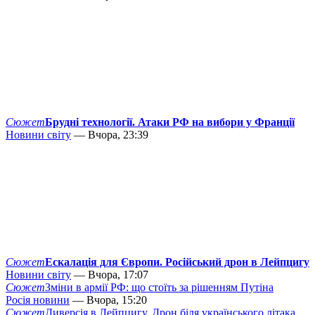
Сюжет
Брудні технології. Атаки РФ на вибори у Франції
Новини світу
— Вчора, 23:39
Сюжет
Ескалація для Європи. Російський дрон в Лейпцигу
Новини світу
— Вчора, 17:07
Сюжет
Зміни в армії РФ: що стоїть за рішенням Путіна
Росія новини
— Вчора, 15:20
Сюжет
Диверсія в Лейпцигу. Дрон біля українського літака