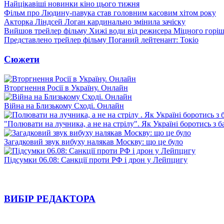
Найцікавіші новинки кіно цього тижня
Фільм про Людину-павука став головним касовим хітом року
Акторка Ліндсей Логан кардинально змінила зачіску
Вийшов трейлер фільму Хижі води від режисера Міцного горіш
Представлено трейлер фільму Поганий лейтенант: Токіо
Сюжети
Вторгнення Росії в Україну. Онлайн
Війна на Близькому Сході. Онлайн
"Полювати на лучника, а не на стрілу". Як Україні боротись з 
Загадковий звук вибуху налякав Москву: що це було
Підсумки 06.08: Санкції проти РФ і дрон у Лейпцигу
ВИБІР РЕДАКТОРА