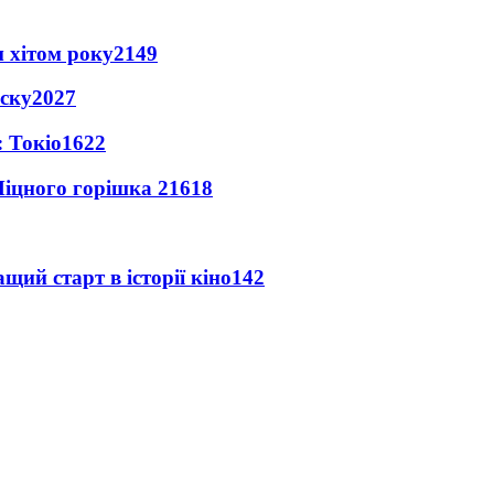
 хітом року
2149
іску
2027
 Токіо
1622
іцного горішка 2
1618
ий старт в історії кіно
142