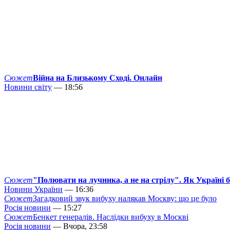
Сюжет
Війна на Близькому Сході. Онлайн
Новини світу
— 18:56
Сюжет
"Полювати на лучника, а не на стрілу". Як Україні 
Новини України
— 16:36
Сюжет
Загадковий звук вибуху налякав Москву: що це було
Росія новини
— 15:27
Сюжет
Бенкет генералів. Наслідки вибуху в Москві
Росія новини
— Вчора, 23:58