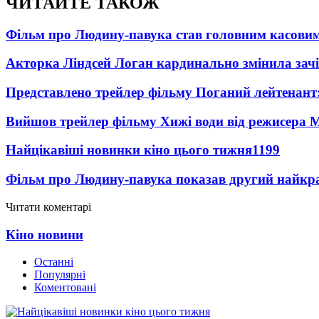
ЧИТАЙТЕ ТАКОЖ
Фільм про Людину-павука став головним касовим
Акторка Ліндсей Логан кардинально змінила зач
Представлено трейлер фільму Поганий лейтенант:
Вийшов трейлер фільму Хижі води від режисера М
Найцікавіші новинки кіно цього тижня
1199
Фільм про Людину-павука показав другий найкращ
Читати коментарі
Кіно новини
Останні
Популярні
Коментовані