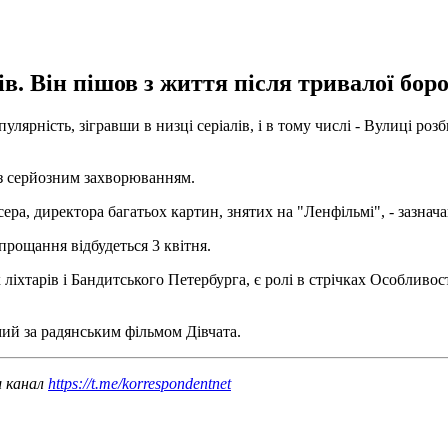
ів. Він пішов з життя після тривалої бор
лярність, зігравши в низці серіалів, і в тому числі - Вулиці роз
із серйозним захворюванням.
ра, директора багатьох картин, знятих на "Ленфільмі", - зазнача
рощання відбудеться 3 квітня.
іхтарів і Бандитського Петербурга, є ролі в стрічках Особливос
мий за радянським фільмом Дівчата.
ш канал
https://t.me/korrespondentnet