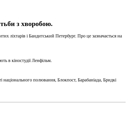
отьби з хворобою.
битих ліхтарів і Бандитський Петербург. Про це зазначається на
ють в кіностудії Ленфільм.
ті національного полювання, Блокпост, Барабаніада, Бридкі