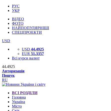
РУС
УКР
ВІДЕО
ФОТО
НАЙПОПУЛЯРНІШІ
СПЕЦПРОЕКТИ
USD
USD
44.4925
EUR
51.3357
Всі курси валют
44.4925
Авторизація
Пошук
RU
ВСІ РОЗДІЛИ
Головна
Україна
Місто
Світ