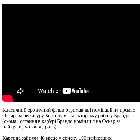
Класичний еротичний фільм отримав дві номінації на премію
Оскар: за режисуру Бертолуччі та акторську роботу Брандо
(сьома і остання в кар'єрі Брандо номінація на Оскар за
найкращу чоловічу роль).
Картина зайняла 48 місце у списку 100 найкращих