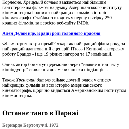
Корлеоне.
Хрещений батько
вважається найбільшим
гангстерським фільмом на думку Американського інституту
кіномистецтва і одним з найкращих фільмів в історії
кінематографа. Стабільно входить у першу п'ятірку 250
кращих фільмів, за версією веб-сайту IMDb.
Ален Делон йде. Кращі ролі головного красеня
Фільм отримав три премії Оскар: як найкращий фільм року, за
найкращий адаптований сценарій П'юзо і Копполі, акторську
роботу Брандо - і ще 19 різних нагород та 17 номінацій.
Однак актор бойкотує церемонію через "наявне в той час у
кіноіндустрії ставлення до американських індіанців".
Також
Хрещений батько
займає другий рядок у списку
найкращих фільмів за всю історію американського
кінематографа, щорічно видається Американським інститутом
кіномистецтва.
Останнє танго в Парижі
Бернардо Бертолуччі, 1972