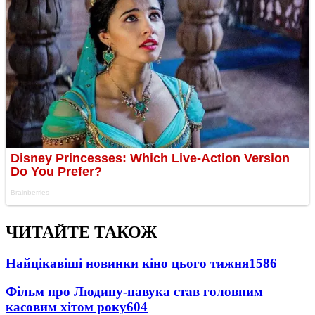
ЧИТАЙТЕ ТАКОЖ
Найцікавіші новинки кіно цього тижня
1586
Фільм про Людину-павука став головним
касовим хітом року
604