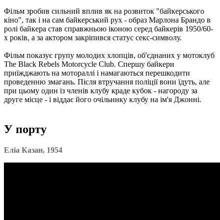
Фільм зробив сильний вплив як на розвиток "байкерського
кіно", так і на сам байкерський рух - образ Марлона Брандо в
ролі байкера став справжньою іконою серед байкерів 1950/60-
х років, а за актором закріпився статус секс-символу.
Фільм показує групу молодих хлопців, об'єднаних у мотоклуб
The Black Rebels Motorcycle Club. Спершу байкери
приїжджають на мотораллі і намагаються перешкодити
проведенню змагань. Після втручання поліції вони їдуть, але
при цьому один із членів клубу краде кубок - нагороду за
друге місце - і віддає його очільнику клубу на ім'я Джонні.
У порту
Еліа Казан, 1954