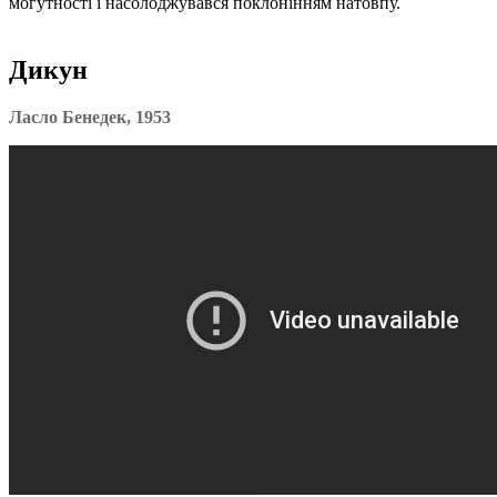
могутності і насолоджувався поклонінням натовпу.
Дикун
Ласло Бенедек, 1953