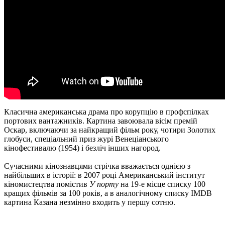
Класична американська драма про корупцію в профспілках
портових вантажників. Картина завоювала вісім премій
Оскар, включаючи за найкращий фільм року, чотири Золотих
глобуси, спеціальний приз журі Венеціанського
кінофестивалю (1954) і безліч інших нагород.
Сучасними кінознавцями стрічка вважається однією з
найбільших в історії: в 2007 році Американський інститут
кіномистецтва помістив
У порту
на 19-е місце списку 100
кращих фільмів за 100 років, а в аналогічному списку IMDB
картина Казана незмінно входить у першу сотню.