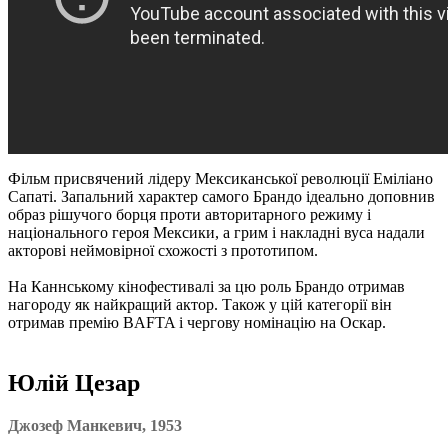
Фільм присвячений лідеру Мексиканської революції Еміліано
Сапаті. Запальний характер самого Брандо ідеально доповнив
образ рішучого борця проти авторитарного режиму і
національного героя Мексики, а грим і накладні вуса надали
акторові неймовірної схожості з прототипом.
На Каннському кінофестивалі за цю роль Брандо отримав
нагороду як найкращий актор. Також у цій категорії він
отримав премію BAFTA і чергову номінацію на Оскар.
Юлій Цезар
Джозеф Манкевич, 1953