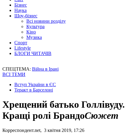
Бізнес
Наука
Шоу-бізнес
Всі новини розділу
Культура
Кіно
Музика
Спорт
Lifestyle
БЛОГИ ЧИТАЧІВ
СПЕЦТЕМА:
Війна в Ірані
ВСІ ТЕМИ
Вступ України в ЄС
Теракт в Барселоні
Хрещений батько Голлівуду.
Кращі ролі Брандо
Сюжет
Корреспондент.net, 3 квітня 2019, 17:26