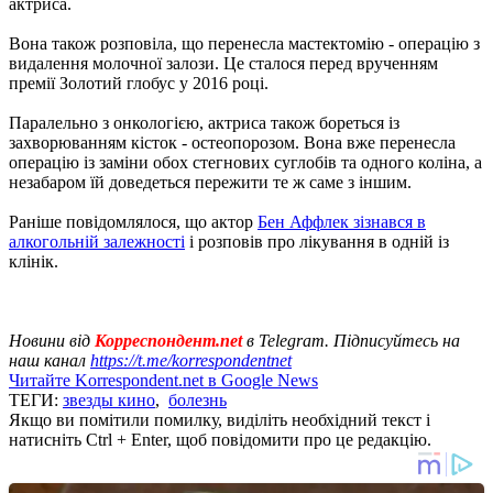
актриса.
Вона також розповіла, що перенесла мастектомію - операцію з
видалення молочної залози. Це сталося перед врученням
премії Золотий глобус у 2016 році.
Паралельно з онкологією, актриса також бореться із
захворюванням кісток - остеопорозом. Вона вже перенесла
операцію із заміни обох стегнових суглобів та одного коліна, а
незабаром їй доведеться пережити те ж саме з іншим.
Раніше повідомлялося, що актор
Бен Аффлек зізнався в
алкогольній залежності
і розповів про лікування в одній із
клінік.
Новини від
Корреспондент.net
в Telegram. Підписуйтесь на
наш канал
https://t.me/korrespondentnet
Читайте Korrespondent.net в Google News
ТЕГИ:
звезды кино
,
болезнь
Якщо ви помітили помилку, виділіть необхідний текст і
натисніть Ctrl + Enter, щоб повідомити про це редакцію.