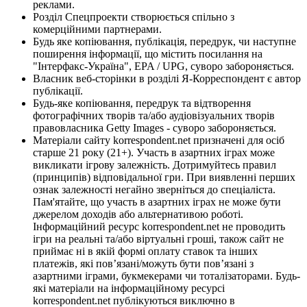
реклами.
Розділ Спецпроекти створюється спільно з
комерційними партнерами.
Будь яке копіювання, публікація, передрук, чи наступне
поширення інформації, що містить посилання на
"Інтерфакс-Україна", EPA / UPG, суворо забороняється.
Власник веб-сторінки в розділі Я-Корреспондент є автор
публікації.
Будь-яке копіювання, передрук та відтворення
фотографічних творів та/або аудіовізуальних творів
правовласника Getty Images - суворо забороняється.
Матеріали сайту korrespondent.net призначені для осіб
старше 21 року (21+). Участь в азартних іграх може
викликати ігрову залежність. Дотримуйтесь правил
(принципів) відповідальної гри. При виявленні перших
ознак залежності негайно зверніться до спеціаліста.
Пам'ятайте, що участь в азартних іграх не може бути
джерелом доходів або альтернативою роботі.
Інформаційний ресурс korrespondent.net не проводить
ігри на реальні та/або віртуальні гроші, також сайт не
приймає ні в якій формі оплату ставок та інших
платежів, які пов’язані/можуть бути пов’язані з
азартними іграми, букмекерами чи тоталізаторами. Будь-
які матеріали на інформаційному ресурсі
korrespondent.net публікуються виключно в