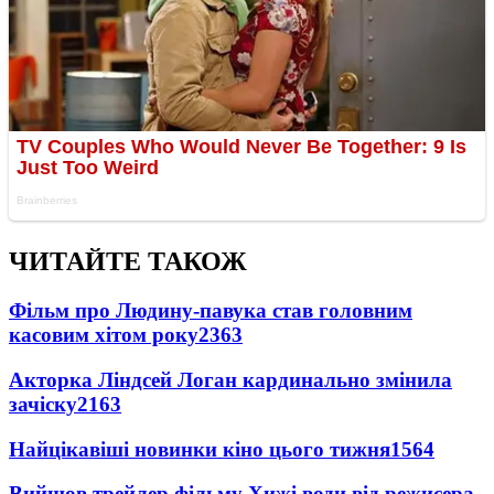
ЧИТАЙТЕ ТАКОЖ
Фільм про Людину-павука став головним
касовим хітом року
2363
Акторка Ліндсей Логан кардинально змінила
зачіску
2163
Найцікавіші новинки кіно цього тижня
1564
Вийшов трейлер фільму Хижі води від режисера