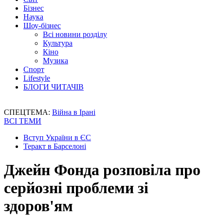
Бізнес
Наука
Шоу-бізнес
Всі новини розділу
Культура
Кіно
Музика
Спорт
Lifestyle
БЛОГИ ЧИТАЧІВ
СПЕЦТЕМА:
Війна в Ірані
ВСІ ТЕМИ
Вступ України в ЄС
Теракт в Барселоні
Джейн Фонда розповіла про
серйозні проблеми зі
здоров'ям