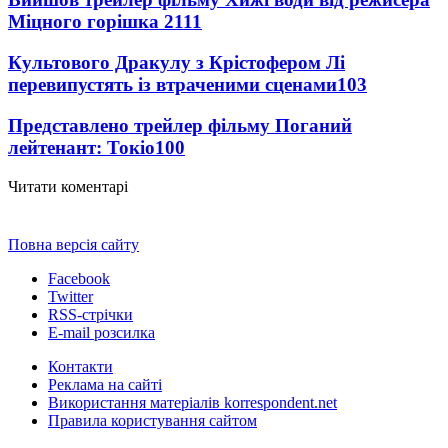
Міцного горішка 2
111
Культового Дракулу з Крістофером Лі
перевипустять із втраченими сценами
103
Представлено трейлер фільму Поганий
лейтенант: Токіо
100
Читати коментарі
Повна версія сайту
Facebook
Twitter
RSS-стрічки
E-mail розсилка
Контакти
Реклама на сайті
Використання матеріалів korrespondent.net
Правила користування сайтом