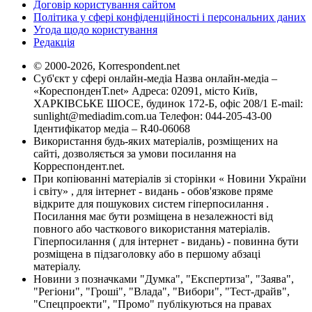
Договір користування сайтом
Політика у сфері конфіденційності і персональних даних
Угода щодо користування
Редакція
© 2000-2026, Korrespondent.net
Суб'єкт у сфері онлайн-медіа Назва онлайн-медіа –
«КореспонденТ.net» Адреса: 02091, місто Київ,
ХАРКІВСЬКЕ ШОСЕ, будинок 172-Б, офіс 208/1 E-mail:
sunlight@mediadim.com.ua
Телефон: 044-205-43-00
Ідентифікатор медіа – R40-06068
Використання будь-яких матеріалів, розміщених на
сайті, дозволяється за умови посилання на
Корреспондент.net.
При копіюванні матеріалів зі сторінки « Новини України
і світу» , для інтернет - видань - обов'язкове пряме
відкрите для пошукових систем гіперпосилання .
Посилання має бути розміщена в незалежності від
повного або часткового використання матеріалів.
Гіперпосилання ( для інтернет - видань) - повинна бути
розміщена в підзаголовку або в першому абзаці
матеріалу.
Новини з позначками "Думка", "Експертиза", "Заява",
"Регіони", "Гроші", "Влада", "Вибори", "Тест-драйв",
"Спецпроекти", "Промо" публікуються на правах