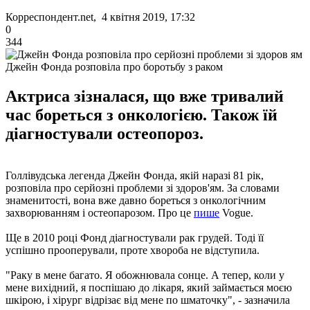
Корреспондент.net, 4 квітня 2019, 17:32
0
344
Джейн Фонда розповіла про боротьбу з раком
Актриса зізналася, що вже тривалий
час бореться з онкологією. Також їй
діагностували остеопороз.
Голлівудська легенда Джейн Фонда, якій наразі 81 рік,
розповіла про серйозні проблеми зі здоров'ям. За словами
знаменитості, вона вже давно бореться з онкологічним
захворюванням і остеопарозом. Про це
пише
Vogue.
Ще в 2010 році Фонд діагностували рак грудей. Тоді її
успішно прооперували, проте хвороба не відступила.
"Раку в мене багато. Я обожнювала сонце. А тепер, коли у
мене вихідний, я поспішаю до лікаря, який займається моєю
шкірою, і хірург відрізає від мене по шматочку", - зазначила