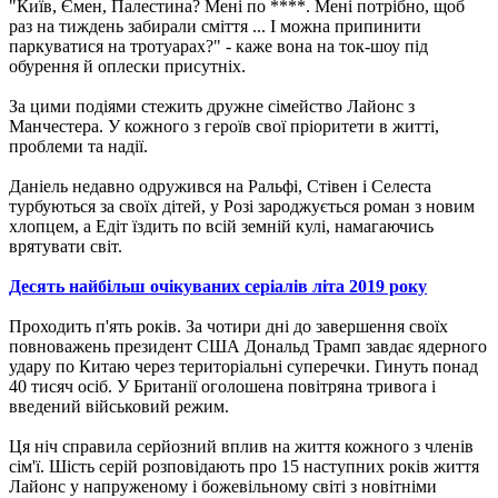
"Київ, Ємен, Палестина? Мені по ****. Мені потрібно, щоб
раз на тиждень забирали сміття ... І можна припинити
паркуватися на тротуарах?" - каже вона на ток-шоу під
обурення й оплески присутніх.
За цими подіями стежить дружне сімейство Лайонс з
Манчестера. У кожного з героїв свої пріоритети в житті,
проблеми та надії.
Даніель недавно одружився на Ральфі, Стівен і Селеста
турбуються за своїх дітей, у Розі зароджується роман з новим
хлопцем, а Едіт їздить по всій земній кулі, намагаючись
врятувати світ.
Десять найбільш очікуваних серіалів літа 2019 року
Проходить п'ять років. За чотири дні до завершення своїх
повноважень президент США Дональд Трамп завдає ядерного
удару по Китаю через територіальні суперечки. Гинуть понад
40 тисяч осіб. У Британії оголошена повітряна тривога і
введений військовий режим.
Ця ніч справила серйозний вплив на життя кожного з членів
сім'ї. Шість серій розповідають про 15 наступних років життя
Лайонс у напруженому і божевільному світі з новітніми