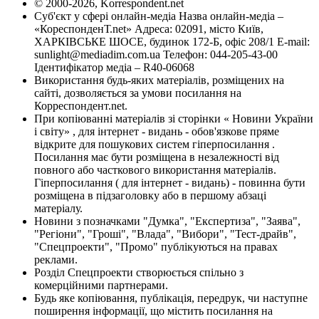
© 2000-2026, Korrespondent.net
Суб'єкт у сфері онлайн-медіа Назва онлайн-медіа –
«КореспонденТ.net» Адреса: 02091, місто Київ,
ХАРКІВСЬКЕ ШОСЕ, будинок 172-Б, офіс 208/1 E-mail:
sunlight@mediadim.com.ua
Телефон: 044-205-43-00
Ідентифікатор медіа – R40-06068
Використання будь-яких матеріалів, розміщених на
сайті, дозволяється за умови посилання на
Корреспондент.net.
При копіюванні матеріалів зі сторінки « Новини України
і світу» , для інтернет - видань - обов'язкове пряме
відкрите для пошукових систем гіперпосилання .
Посилання має бути розміщена в незалежності від
повного або часткового використання матеріалів.
Гіперпосилання ( для інтернет - видань) - повинна бути
розміщена в підзаголовку або в першому абзаці
матеріалу.
Новини з позначками "Думка", "Експертиза", "Заява",
"Регіони", "Гроші", "Влада", "Вибори", "Тест-драйв",
"Спецпроекти", "Промо" публікуються на правах
реклами.
Розділ Спецпроекти створюється спільно з
комерційними партнерами.
Будь яке копіювання, публікація, передрук, чи наступне
поширення інформації, що містить посилання на