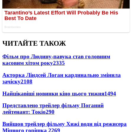
ЧИТАЙТЕ ТАКОЖ
Фільм про Людину-павука став головним
касовим хітом року
2335
Акторка Ліндсей Логан кардинально змінила
зачіску
2108
Найцікавіші новинки кіно цього тижня
1494
Представлено трейлер фільму Поганий
лейтенант: Токіо
290
Вийшов трейлер фільму Хижі води від режисера
Міцного горішка 2
269