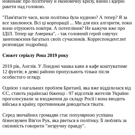
новинам: про політичну й економічну кризу, війни і ядерні
ракети над головою.
"Пам'ятаєте часи, коли політика була нудною? А тепер? Я за
все хвилююся. Всі ці корпорації ... Ми для них алгоритм, поки
вони отруюють повітря. А потепління? Не кажучи вже про
ІДІЛ. Тепер ще Америка", - так головний герой озвучує
занепокоєння багатьох своїх сучасників. Корреспондент.net
розповідає подробиці.
Сюжет серіалу
Роки
2019 року
2019 рік, Англія. У Лондоні чашка кави в кафе коштуватиме
12 фунтів; в деякі райони пропускають тільки після
особистого огляду.
Однією з нагальних проблем Британії, яка вже відділилася від
ЄС, стають українські біженці - 97 відсотків жителів України
проголосували за входження до складу Росії і вона вводить
війська в країну, противникам доводиться тікати.
Серед звичайних громадян стає популярною успішна
бізнесвумен Вів'єн Рук, яка рветься в політику. Її люблять за
сміливість говорити "незручну правду".