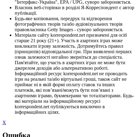
"Інтерфакс-Україна", EPA / UPG, суворо забороняється.
Власник веб-сторінки в розділі Я-Корреспондент є автор
публікації.
Будь-яке копіювання, передрук та відтворення
фотографічних творів та/або аудіовізуальних творів
правовласника Getty Images - суворо забороняється.
Матеріали сайту korrespondent.net призначені для осіб
старше 21 року (21+). Участь в азартних іграх може
викликати ігрову залежність. Дотримуйтесь правил
(принципів) відповідальної гри. При виявленні перших
ознак залежності негайно зверніться до спеціаліста.
Пам'ятайте, що участь в азартних іграх не може бути
джерелом доходів або альтернативою роботі.
Інформаційний ресурс korrespondent.net не проводить
ігри на реальні та/або віртуальні гроші, також сайт не
приймає ні в якій формі оплату ставок та інших
платежів, які пов’язані/можуть бути пов’язані з
азартними іграми, букмекерами чи тоталізаторами. Будь-
які матеріали на інформаційному ресурсі
korrespondent.net публікуються виключно в
інформаційних цілях.
X
Ошибка