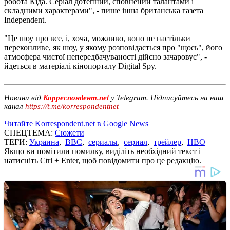
робота Кіда. Серіал дотепний, сповнений талантами і
складними характерами", - пише інша британська газета
Independent.
"Це шоу про все, і, хоча, можливо, воно не настільки
переконливе, як шоу, у якому розповідається про "щось", його
атмосфера чистої непередбачуваності дійсно зачаровує", -
йдеться в матеріалі кінопорталу Digital Spy.
Новини від
Корреспондент.net
у Telegram. Підписуйтесь на наш
канал
https://t.me/korrespondentnet
Читайте Korrespondent.net в Google News
СПЕЦТЕМА:
Сюжети
ТЕГИ:
Украина
,
BBC
,
сериалы
,
сериал
,
трейлер
,
HBO
Якщо ви помітили помилку, виділіть необхідний текст і
натисніть Ctrl + Enter, щоб повідомити про це редакцію.