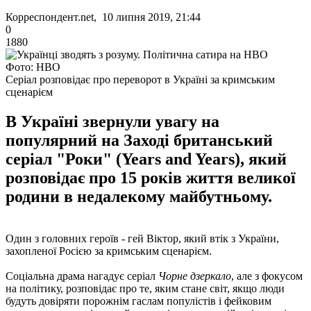
Корреспондент.net, 10 липня 2019, 21:44
0
1880
Фото: HBO
Серіал розповідає про переворот в Україні за кримським
сценарієм
В Україні звернули увагу на
популярний на Заході британський
серіал "Роки" (Years and Years), який
розповідає про 15 років життя великої
родини в недалекому майбутньому.
Один з головних героїв - гей Віктор, який втік з України,
захопленої Росією за кримським сценарієм.
Соціальна драма нагадує серіал
Чорне дзеркало
, але з фокусом
на політику, розповідає про те, яким стане світ, якщо люди
будуть довіряти порожнім гаслам популістів і фейковим