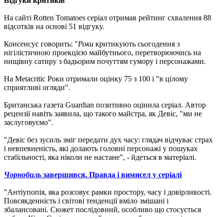
Відгуки критиків
На сайті Rotten Tomatoes серіал отримав рейтинг схвалення 88
відсотків на основі 51 відгуку.
Консенсус говорить: "
Роки
критикують сьогодення з
нігілістичною проекцією майбутнього, перетворюючись на
нищівну сатиру з бадьорим почуттям гумору і персонажами.
На Metacritic Роки отримали оцінку 75 з 100 і "в цілому
сприятливі огляди".
Британська газета Guardian позитивно оцінила серіал. Автор
рецензії навіть заявила, що такого майстра, як Девіс, "ми не
заслуговуємо".
"Девіс без зусиль зміг передати дух часу: глядач відчуває страх
і невпевненість, які долають головні персонажі у пошуках
стабільності, яка ніколи не настане", - йдеться в матеріалі.
Чорнобиль
завершився. Правда і вимисел у серіалі
"Антіупопія, яка розсовує рамки простору, часу і довірливості.
Повсякденність і світові тенденції вміло змішані і
збалансовані. Сюжет послідовний, особливо що стосується