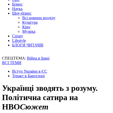
Бізнес
Наука
Шоу-бізнес
Всі новини розділу
Культура
Кіно
Музика
Спорт
Lifestyle
БЛОГИ ЧИТАЧІВ
СПЕЦТЕМА:
Війна в Ірані
ВСІ ТЕМИ
Вступ України в ЄС
Теракт в Барселоні
Українці зводять з розуму.
Політична сатира на
HBO
Сюжет