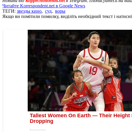
Новини від
Корреспондент.net
в Telegram. Підписуйтесь на на
Читайте Korrespondent.net в Google News
ТЕГИ:
звезды кино
,
суд
,
воры
Якщо ви помітили помилку, виділіть необхідний текст і натисніт