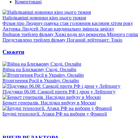
Коментовані
Найцікавіші новинки кіно цього тижня
Фільм про Людину-павука став головним касовим хітом року
Акторка Ліндсей Логан кардинально змінила зачіску
Вийшов трейлер фільму Хижі води від режисера Міцного горіш
Представлено трейлер фільму Поганий лейтенант: Токіо
Сюжети
Війна на Близькому Сході. Онлайн
Вторгнення Росії в Україну. Онлайн
Підсумки 06.08: Санкції проти РФ і дрон у Лейпцигу
Бенкет генералів. Наслідки вибуху в Москві
Брудні технології. Атаки РФ на вибори у Франції
ВИБІР РЕДАКТОРА