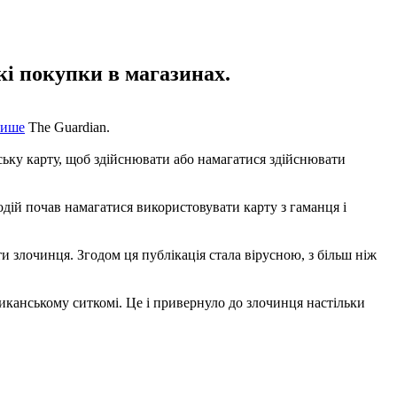
і покупки в магазинах.
пише
The Guardian.
ську карту, щоб здійснювати або намагатися здійснювати
лодій почав намагатися використовувати карту з гаманця і
и злочинця. Згодом ця публікація стала вірусною, з більш ніж
канському ситкомі. Це і привернуло до злочинця настільки