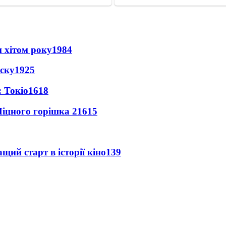
 хітом року
1984
іску
1925
 Токіо
1618
іцного горішка 2
1615
ий старт в історії кіно
139