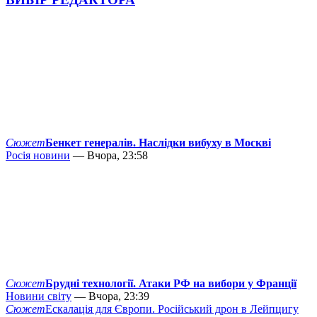
Сюжет
Бенкет генералів. Наслідки вибуху в Москві
Росія новини
— Вчора, 23:58
Сюжет
Брудні технології. Атаки РФ на вибори у Франції
Новини світу
— Вчора, 23:39
Сюжет
Ескалація для Європи. Російський дрон в Лейпцигу