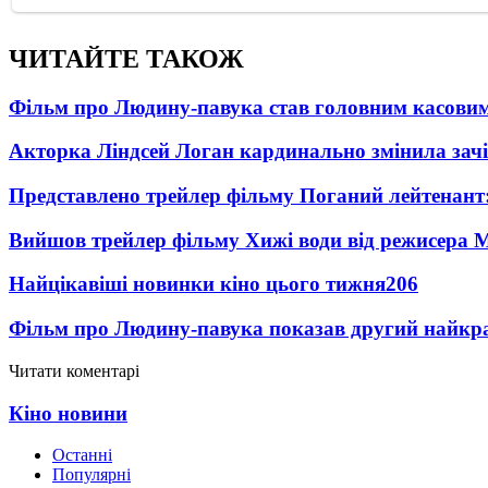
ЧИТАЙТЕ ТАКОЖ
Фільм про Людину-павука став головним касовим
Акторка Ліндсей Логан кардинально змінила зач
Представлено трейлер фільму Поганий лейтенант:
Вийшов трейлер фільму Хижі води від режисера М
Найцікавіші новинки кіно цього тижня
206
Фільм про Людину-павука показав другий найкращ
Читати коментарі
Кіно новини
Останні
Популярні