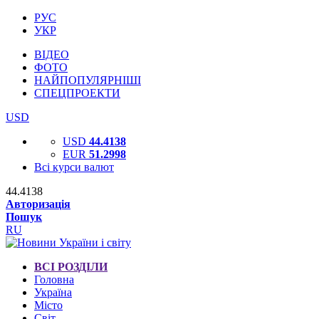
РУС
УКР
ВІДЕО
ФОТО
НАЙПОПУЛЯРНІШІ
СПЕЦПРОЕКТИ
USD
USD
44.4138
EUR
51.2998
Всі курси валют
44.4138
Авторизація
Пошук
RU
ВСІ РОЗДІЛИ
Головна
Україна
Місто
Світ