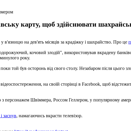
ммером
вську карту, щоб здійснювати шахрайськ
 в'язницю на дев'ять місяців за крадіжку і шахрайство. Про це
подорожуючий, кочовий злодій", використовував вкрадену банків
 минулого року.
 поки той був осторонь від свого столу. Незабаром після цього з
 відеоспостереження, на своїй сторінці в Facebook, щоб відстежит
о з персонажем Швіммера, Россом Геллером, у популярному амери
 і заснув
, намагаючись вкрасти телевізор.