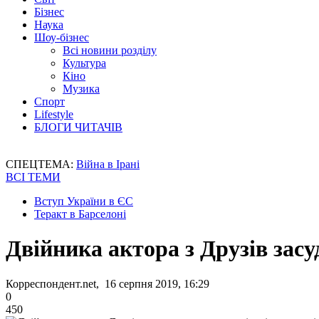
Бізнес
Наука
Шоу-бізнес
Всі новини розділу
Культура
Кіно
Музика
Спорт
Lifestyle
БЛОГИ ЧИТАЧІВ
СПЕЦТЕМА:
Війна в Ірані
ВСІ ТЕМИ
Вступ України в ЄС
Теракт в Барселоні
Двійника актора з Друзів засу
Корреспондент.net, 16 серпня 2019, 16:29
0
450