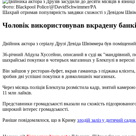
Фото: Blackpool Police/@DavidSchwimmer/PA
Шахрай отримав популярність завдяки схожості з Девідом Шві
Чоловік використовував вкрадену банкі
Двійник актора з серіалу
Друзі
Девіда Швіммера був поміщений у
36-річний Абдула Хуссейни, описаний в суді як "мандрівний, 
шахрайські покупки в чотирьох магазинах у Блекпулі в вересні
Він зайшов у ресторан-буфет, вкрав гаманець з піджака клієнта,
зробив дві успішні покупки в довколишніх магазинах.
Через місяць поліція Блекпула розмістила кадр, знятий камерою
11 млн лайків.
Представники громадськості вказали на схожість підозрюваног
широкий інтерес громадськості.
Раніше повідомлялося, що в Криму
злодій заліз у дитячий садок