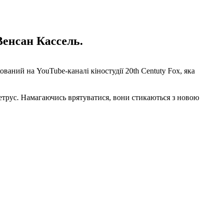
Венсан Кассель.
ваний на YouTube-каналі кіностудії 20th Centuty Fox, яка
млетрус. Намагаючись врятуватися, вони стикаються з новою