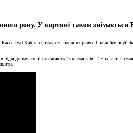
пного року. У картині також знімається 
 Касселем і Крістен Стюарт у головних ролях. Ролик був опубліко
 в підводному човні і досягають 13 кілометрів. Там їх застає зе
нищити.