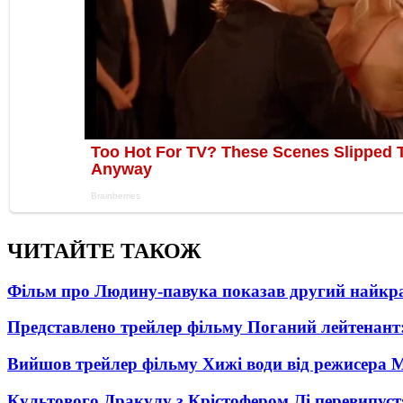
ЧИТАЙТЕ ТАКОЖ
Фільм про Людину-павука показав другий найкращ
Представлено трейлер фільму Поганий лейтенант:
Вийшов трейлер фільму Хижі води від режисера М
Культового Дракулу з Крістофером Лі перевипуст