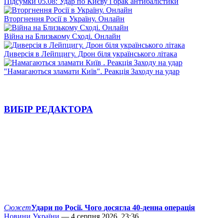
Підсумки 05.08: Удар по Києву і брак антибалістики
Вторгнення Росії в Україну. Онлайн
Війна на Близькому Сході. Онлайн
Диверсія в Лейпцигу. Дрон біля українського літака
"Намагаються зламати Київ". Реакція Заходу на удар
ВИБІР РЕДАКТОРА
Сюжет
Удари по Росії. Чого досягла 40-денна операція
Новини України
— 4 серпня 2026, 23:36