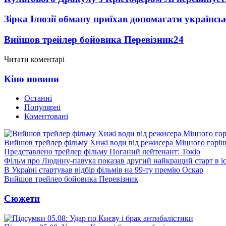
Зірка Ілюзії обману приїхав допомагати українсь
Вийшов трейлер бойовика Перевізник
24
Читати коментарі
Кіно новини
Останні
Популярні
Коментовані
Вийшов трейлер фільму Хижі води від режисера Міцного горіш
Представлено трейлер фільму Поганий лейтенант: Токіо
Фільм про Людину-павука показав другий найкращий старт в іст
В Україні стартував відбір фільмів на 99-ту премію Оскар
Вийшов трейлер бойовика Перевізник
Сюжети