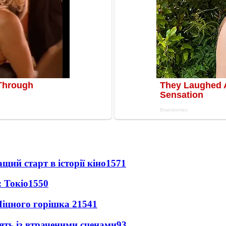
ий старт в історії кіно
1571
 Токіо
1550
іцного горішка 2
1541
ять із втраченими сценами
93