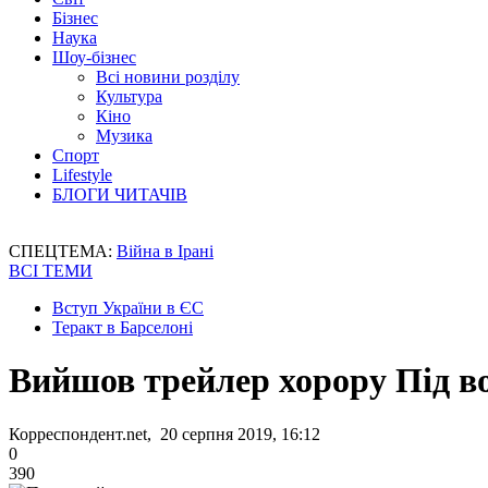
Бізнес
Наука
Шоу-бізнес
Всі новини розділу
Культура
Кіно
Музика
Спорт
Lifestyle
БЛОГИ ЧИТАЧІВ
СПЕЦТЕМА:
Війна в Ірані
ВСІ ТЕМИ
Вступ України в ЄС
Теракт в Барселоні
Вийшов трейлер хорору Під в
Корреспондент.net, 20 серпня 2019, 16:12
0
390