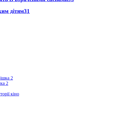
ким дітям
31
ка 2
орії кіно