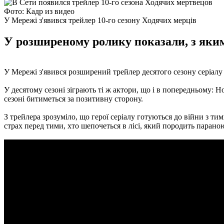
Фото: Кадр из видео
У Мережі з'явився трейлер 10-го сезону Ходячих мерців
У розширеному ролику показали, з якими
У Мережі з'явився розширений трейлер десятого сезону серіал
У десятому сезоні зіграють ті ж актори, що і в попередньому: 
сезоні битиметься за позитивну сторону.
З трейлера зрозуміло, що герої серіалу готуються до війни з т
страх перед тими, хто шепочеться в лісі, який породить параною