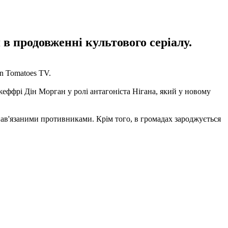
в продовженні культового серіалу.
n Tomatoes TV.
жеффрі Дін Морган у ролі антагоніста Нігана, який у новому
, нав'язаними противниками. Крім того, в громадах зароджується