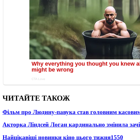
ЧИТАЙТЕ ТАКОЖ
Фільм про Людину-павука став головним касовим
Акторка Ліндсей Логан кардинально змінила зач
Найцікавіші новинки кіно цього тижня
1550