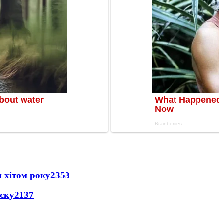
 хітом року
2353
іску
2137