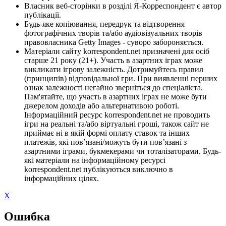
Власник веб-сторінки в розділі Я-Корреспондент є автор
публікації.
Будь-яке копіювання, передрук та відтворення
фотографічних творів та/або аудіовізуальних творів
правовласника Getty Images - суворо забороняється.
Матеріали сайту korrespondent.net призначені для осіб
старше 21 року (21+). Участь в азартних іграх може
викликати ігрову залежність. Дотримуйтесь правил
(принципів) відповідальної гри. При виявленні перших
ознак залежності негайно зверніться до спеціаліста.
Пам'ятайте, що участь в азартних іграх не може бути
джерелом доходів або альтернативою роботі.
Інформаційний ресурс korrespondent.net не проводить
ігри на реальні та/або віртуальні гроші, також сайт не
приймає ні в якій формі оплату ставок та інших
платежів, які пов’язані/можуть бути пов’язані з
азартними іграми, букмекерами чи тоталізаторами. Будь-
які матеріали на інформаційному ресурсі
korrespondent.net публікуються виключно в
інформаційних цілях.
X
Ошибка