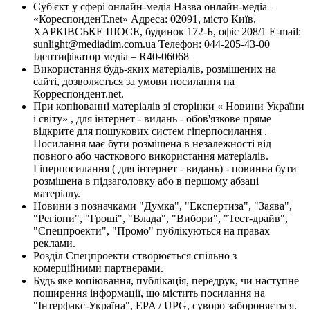
Суб'єкт у сфері онлайн-медіа Назва онлайн-медіа –
«КореспонденТ.net» Адреса: 02091, місто Київ,
ХАРКІВСЬКЕ ШОСЕ, будинок 172-Б, офіс 208/1 E-mail:
sunlight@mediadim.com.ua
Телефон: 044-205-43-00
Ідентифікатор медіа – R40-06068
Використання будь-яких матеріалів, розміщених на
сайті, дозволяється за умови посилання на
Корреспондент.net.
При копіюванні матеріалів зі сторінки « Новини України
і світу» , для інтернет - видань - обов'язкове пряме
відкрите для пошукових систем гіперпосилання .
Посилання має бути розміщена в незалежності від
повного або часткового використання матеріалів.
Гіперпосилання ( для інтернет - видань) - повинна бути
розміщена в підзаголовку або в першому абзаці
матеріалу.
Новини з позначками "Думка", "Експертиза", "Заява",
"Регіони", "Гроші", "Влада", "Вибори", "Тест-драйв",
"Спецпроекти", "Промо" публікуються на правах
реклами.
Розділ Спецпроекти створюється спільно з
комерційними партнерами.
Будь яке копіювання, публікація, передрук, чи наступне
поширення інформації, що містить посилання на
"Інтерфакс-Україна", EPA / UPG, суворо забороняється.