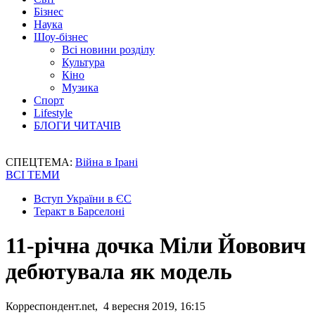
Бізнес
Наука
Шоу-бізнес
Всі новини розділу
Культура
Кіно
Музика
Спорт
Lifestyle
БЛОГИ ЧИТАЧІВ
СПЕЦТЕМА:
Війна в Ірані
ВСІ ТЕМИ
Вступ України в ЄС
Теракт в Барселоні
11-річна дочка Міли Йовович
дебютувала як модель
Корреспондент.net, 4 вересня 2019, 16:15