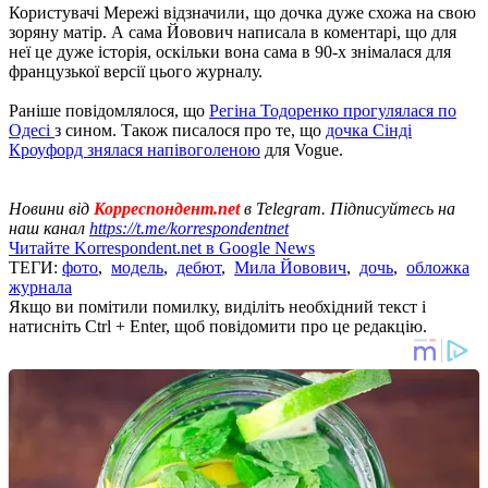
Користувачі Мережі відзначили, що дочка дуже схожа на свою
зоряну матір. А сама Йовович написала в коментарі, що для
неї це дуже історія, оскільки вона сама в 90-х знімалася для
французької версії цього журналу.
Раніше повідомлялося, що
Регіна Тодоренко прогулялася по
Одесі
з сином. Також писалося про те, що
дочка Сінді
Кроуфорд знялася напівоголеною
для Vogue.
Новини від
Корреспондент.net
в Telegram. Підписуйтесь на
наш канал
https://t.me/korrespondentnet
Читайте Korrespondent.net в Google News
ТЕГИ:
фото
,
модель
,
дебют
,
Мила Йовович
,
дочь
,
обложка
журнала
Якщо ви помітили помилку, виділіть необхідний текст і
натисніть Ctrl + Enter, щоб повідомити про це редакцію.