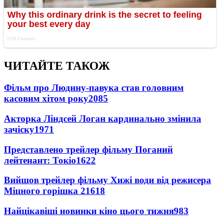
ЧИТАЙТЕ ТАКОЖ
Фільм про Людину-павука став головним
касовим хітом року
2085
Акторка Ліндсей Логан кардинально змінила
зачіску
1971
Представлено трейлер фільму Поганий
лейтенант: Токіо
1622
Вийшов трейлер фільму Хижі води від режисера
Міцного горішка 2
1618
Найцікавіші новинки кіно цього тижня
983