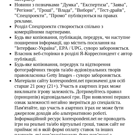
Новини з позначками "Думка", "Експертиза", "Заява",
"Регіони", "Гроші", "Влада", "Вибори", "Тест-драйв",
"Спецпроекти", "Промо" публікуються на правах
реклами.
Розділ Спецпроекти створюється спільно з
комерційними партнерами.
Будь яке копіювання, публікація, передрук, чи наступне
поширення інформації, що містить посилання на
"Інтерфакс-Україна", EPA / UPG, суворо забороняється.
Власник веб-сторінки в розділі Я-Корреспондент є автор
публікації.
Будь-яке копіювання, передрук та відтворення
фотографічних творів та/або аудіовізуальних творів
правовласника Getty Images - суворо забороняється.
Матеріали сайту korrespondent.net призначені для осіб
старше 21 року (21+). Участь в азартних іграх може
викликати ігрову залежність. Дотримуйтесь правил
(принципів) відповідальної гри. При виявленні перших
ознак залежності негайно зверніться до спеціаліста.
Пам'ятайте, що участь в азартних іграх не може бути
джерелом доходів або альтернативою роботі.
Інформаційний ресурс korrespondent.net не проводить
ігри на реальні та/або віртуальні гроші, також сайт не
приймає ні в якій формі оплату ставок та інших
платежів, які пов’язані/можуть бути пов’язані з