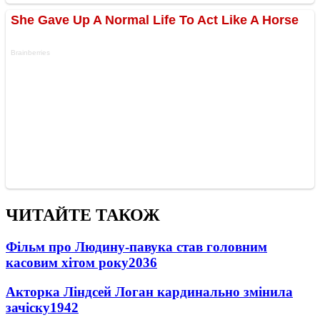
ЧИТАЙТЕ ТАКОЖ
Фільм про Людину-павука став головним
касовим хітом року
2036
Акторка Ліндсей Логан кардинально змінила
зачіску
1942