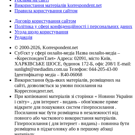
Використання матеріалів korrespondent.net
Правила користування сайтом
Договір користування сайтом
Політика у сфері конфіденційності і персональних даних
Угода щодо користування
Редакція
© 2000-2026, Korrespondent.net
Суб'єкт у сфері онлайн-медіа Назва онлайн-медіа –
«КореспонденТ.net» Адреса: 02091, місто Київ,
ХАРКІВСЬКЕ ШОСЕ, будинок 172-Б, офіс 208/1 E-mail:
sunlight@mediadim.com.ua
Телефон: 044-205-43-00
Ідентифікатор медіа – R40-06068
Використання будь-яких матеріалів, розміщених на
сайті, дозволяється за умови посилання на
Корреспондент.net.
При копіюванні матеріалів зі сторінки « Новини України
і світу» , для інтернет - видань - обов'язкове пряме
відкрите для пошукових систем гіперпосилання .
Посилання має бути розміщена в незалежності від
повного або часткового використання матеріалів.
Гіперпосилання ( для інтернет - видань) - повинна бути
розміщена в підзаголовку або в першому абзаці
матеріалу.