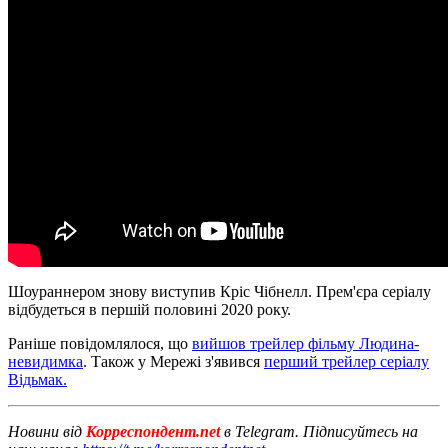
Шоураннером знову виступив Кріс Чібнелл. Прем'єра серіалу
відбудеться в першій половині 2020 року.
Раніше повідомлялося, що
вийшов трейлер фільму Людина-
невидимка
. Також у Мережі з'явився
перший трейлер серіалу
Відьмак.
Новини від
Корреспондент.net
в Telegram. Підписуйтесь на