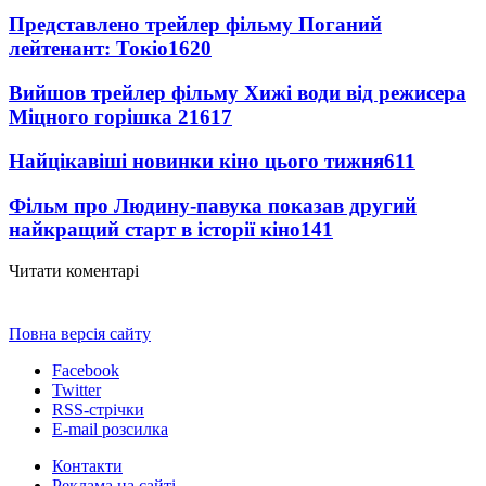
Представлено трейлер фільму Поганий
лейтенант: Токіо
1620
Вийшов трейлер фільму Хижі води від режисера
Міцного горішка 2
1617
Найцікавіші новинки кіно цього тижня
611
Фільм про Людину-павука показав другий
найкращий старт в історії кіно
141
Читати коментарі
Повна версія сайту
Facebook
Twitter
RSS-стрічки
E-mail розсилка
Контакти
Реклама на сайті