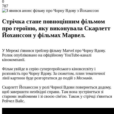
0
787
Стрічка стане повноцінним фільмом
про героїню, яку виконувала Скарлетт
Йоханссон у фільмах Марвел.
У Мережі з'явився трейлер фільму Marvel про Чорну Вдову.
Ролик опубліковано на офіційному YouTube-каналі
кінокомпанії.
Фільм увійде в серію супергеройського кіновсесвіту і
розповість про Чорну Вдову. За сюжетом, плин тематичної
лінії картини буде розгортатися до подій з
Месників
.
Скарлетт Йоханссон у ролі Чорної Вдови повернеться додому,
щоб завершити необхідні справи. Там вона зустрінеться зі
старими знайомими і зі своєю сім'єю. Також у стрічці з'явиться
Рейчел Вайс.