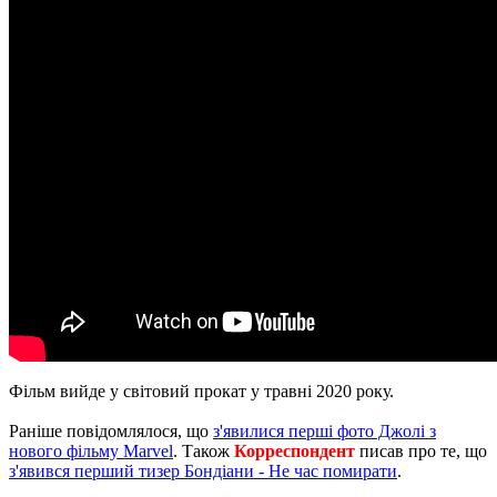
Фільм вийде у світовий прокат у травні 2020 року.
Раніше повідомлялося, що
з'явилися перші фото Джолі з
нового фільму Marvel
. Також
Корреспондент
писав про те, що
з'явився перший тизер Бондіани - Не час помирати
.