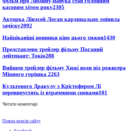
Фільм про Людину-павука став головним
касовим хітом року
2305
Акторка Ліндсей Логан кардинально змінила
зачіску
2092
Найцікавіші новинки кіно цього тижня
1430
Представлено трейлер фільму Поганий
лейтенант: Токіо
288
Вийшов трейлер фільму Хижі води від режисера
Міцного горішка 2
263
Культового Дракулу з Крістофером Лі
перевипустять із втраченими сценами
101
Читати коментарі
Повна версія сайту
Facebook