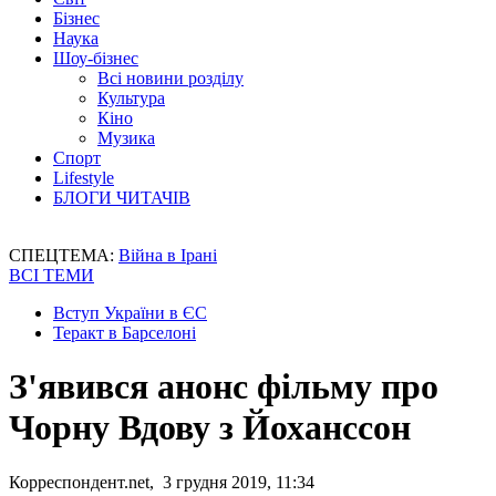
Бізнес
Наука
Шоу-бізнес
Всі новини розділу
Культура
Кіно
Музика
Спорт
Lifestyle
БЛОГИ ЧИТАЧІВ
СПЕЦТЕМА:
Війна в Ірані
ВСІ ТЕМИ
Вступ України в ЄС
Теракт в Барселоні
З'явився анонс фільму про
Чорну Вдову з Йоханссон
Корреспондент.net, 3 грудня 2019, 11:34