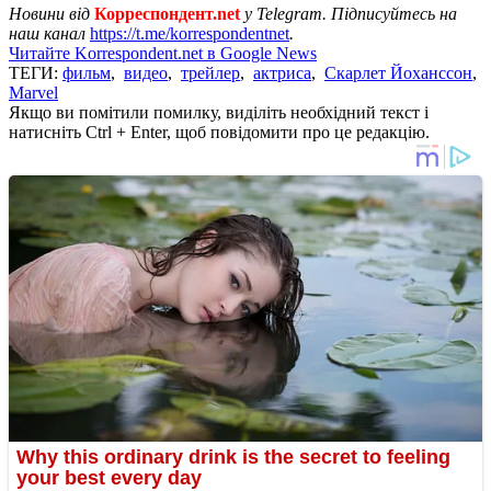
Новини від
Корреспондент.net
у Telegram. Підписуйтесь на
наш канал
https://t.me/korrespondentnet
.
Читайте Korrespondent.net в Google News
ТЕГИ:
фильм
,
видео
,
трейлер
,
актриса
,
Скарлет Йоханссон
,
Marvel
Якщо ви помітили помилку, виділіть необхідний текст і
натисніть Ctrl + Enter, щоб повідомити про це редакцію.