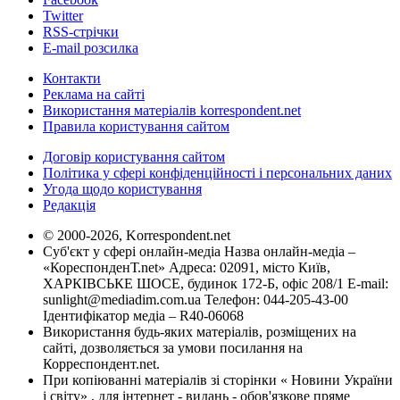
Twitter
RSS-стрічки
E-mail розсилка
Контакти
Реклама на сайті
Використання матеріалів korrespondent.net
Правила користування сайтом
Договір користування сайтом
Політика у сфері конфіденційності і персональних даних
Угода щодо користування
Редакція
© 2000-2026, Korrespondent.net
Суб'єкт у сфері онлайн-медіа Назва онлайн-медіа –
«КореспонденТ.net» Адреса: 02091, місто Київ,
ХАРКІВСЬКЕ ШОСЕ, будинок 172-Б, офіс 208/1 E-mail:
sunlight@mediadim.com.ua
Телефон: 044-205-43-00
Ідентифікатор медіа – R40-06068
Використання будь-яких матеріалів, розміщених на
сайті, дозволяється за умови посилання на
Корреспондент.net.
При копіюванні матеріалів зі сторінки « Новини України
і світу» , для інтернет - видань - обов'язкове пряме