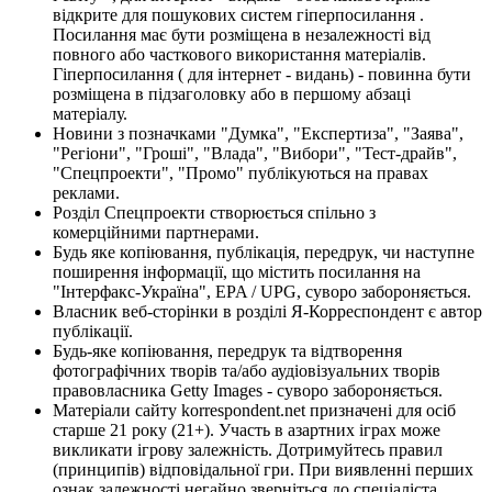
відкрите для пошукових систем гіперпосилання .
Посилання має бути розміщена в незалежності від
повного або часткового використання матеріалів.
Гіперпосилання ( для інтернет - видань) - повинна бути
розміщена в підзаголовку або в першому абзаці
матеріалу.
Новини з позначками "Думка", "Експертиза", "Заява",
"Регіони", "Гроші", "Влада", "Вибори", "Тест-драйв",
"Спецпроекти", "Промо" публікуються на правах
реклами.
Розділ Спецпроекти створюється спільно з
комерційними партнерами.
Будь яке копіювання, публікація, передрук, чи наступне
поширення інформації, що містить посилання на
"Інтерфакс-Україна", EPA / UPG, суворо забороняється.
Власник веб-сторінки в розділі Я-Корреспондент є автор
публікації.
Будь-яке копіювання, передрук та відтворення
фотографічних творів та/або аудіовізуальних творів
правовласника Getty Images - суворо забороняється.
Матеріали сайту korrespondent.net призначені для осіб
старше 21 року (21+). Участь в азартних іграх може
викликати ігрову залежність. Дотримуйтесь правил
(принципів) відповідальної гри. При виявленні перших
ознак залежності негайно зверніться до спеціаліста.