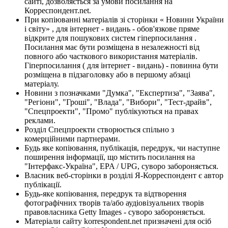
сайті, дозволяється за умови посилання на
Корреспондент.net.
При копіюванні матеріалів зі сторінки « Новини України
і світу» , для інтернет - видань - обов'язкове пряме
відкрите для пошукових систем гіперпосилання .
Посилання має бути розміщена в незалежності від
повного або часткового використання матеріалів.
Гіперпосилання ( для інтернет - видань) - повинна бути
розміщена в підзаголовку або в першому абзаці
матеріалу.
Новини з позначками "Думка", "Експертиза", "Заява",
"Регіони", "Гроші", "Влада", "Вибори", "Тест-драйв",
"Спецпроекти", "Промо" публікуються на правах
реклами.
Розділ Спецпроекти створюється спільно з
комерційними партнерами.
Будь яке копіювання, публікація, передрук, чи наступне
поширення інформації, що містить посилання на
"Інтерфакс-Україна", EPA / UPG, суворо забороняється.
Власник веб-сторінки в розділі Я-Корреспондент є автор
публікації.
Будь-яке копіювання, передрук та відтворення
фотографічних творів та/або аудіовізуальних творів
правовласника Getty Images - суворо забороняється.
Матеріали сайту korrespondent.net призначені для осіб