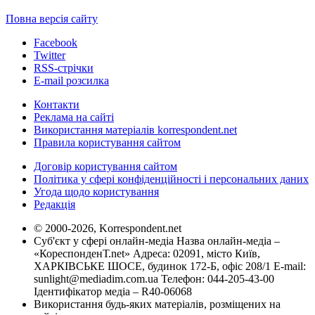
Повна версія сайту
Facebook
Twitter
RSS-стрічки
E-mail розсилка
Контакти
Реклама на сайті
Використання матеріалів korrespondent.net
Правила користування сайтом
Договір користування сайтом
Політика у сфері конфіденційності і персональних даних
Угода щодо користування
Редакція
© 2000-2026, Korrespondent.net
Суб'єкт у сфері онлайн-медіа Назва онлайн-медіа –
«КореспонденТ.net» Адреса: 02091, місто Київ,
ХАРКІВСЬКЕ ШОСЕ, будинок 172-Б, офіс 208/1 E-mail:
sunlight@mediadim.com.ua
Телефон: 044-205-43-00
Ідентифікатор медіа – R40-06068
Використання будь-яких матеріалів, розміщених на