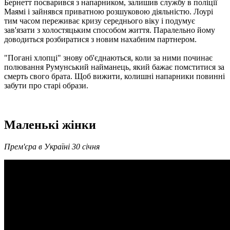
Бернетт посварився з напарником, залишив службу в поліції
Маямі і зайнявся приватною розшуковою діяльністю. Лоурі
тим часом переживає кризу середнього віку і подумує
зав'язати з холостяцьким способом життя. Паралельно йому
доводиться розбиратися з новим нахабним партнером.
"Погані хлопці" знову об'єднаються, коли за ними починає
полювання Румунський найманець, який бажає помститися за
смерть свого брата. Щоб вижити, колишні напарники повинні
забути про старі образи.
Маленькі жінки
Прем'єра в Україні 30 січня