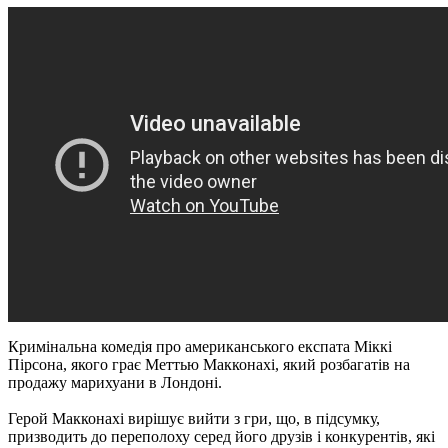
Кримінальна комедія про американського експата Міккі
Пірсона, якого грає Меттью Макконахі, який розбагатів на
продажу марихуани в Лондоні.
Герой Макконахі вирішує вийти з гри, що, в підсумку,
призводить до переполоху серед його друзів і конкурентів, які