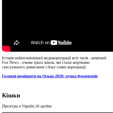
Історія найвпливовішої медіакорпорації всіх часів - компанії
Fox News - очима трьох жінок, які стали жертвами
сексуального домагання з боку глави корпорації.
Головні номінанти на Оскар-2020: думка букмекерів
Кішки
Прем'єра в Україні 26 грудня