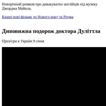
Новорічний ромком про дивакуватих англійців під музику
Джорджа Майкла.
Кращі нові фільми до Нового року та Різдва
Дивовижна подорож доктора Дуліттла
Прем'єра в Україні 9 січня