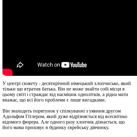
У центрі сюжету - десятирічний німецький хлопчисько, який
тільки що втратив батька. Він не може знайти собі місця в
цьому світі і страждає від насмішок однолітків, а рідна мати
вважає, що всі його проблеми є лише вигадками.
Він знаходить порятунок у спілкуванні з уявним другом
Адольфом Гітлером, який дуже відрізняється від всесвітньо
відомого фюрера. Але одного разу хлопчик дізнається, що
його мама приховує в будинку єврейську дівчинку.