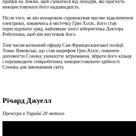
прибув на Землю, щоб сховатися від лиходіїв, які прагнуть
використовувати його надшвидкість.
Після того, як він ненароком спровокував масове відключення
електрики, ховаючись в містечку Грін-Хіллс, його став
переслідувати уряд, найнявши злого кібернетика Доктора
Роботника, щоб він вистежив його.
Тим часом колишній офіцер Сан-Францисканської поліції
Томас Вачовські, що став шерифом Грін-Хіллс, повинен
допомогти Сонику уникнути затримання, зібрати його кільця
і ​​перешкодити співробітнику використовувати здібності
Соника для завоювання світу.
Річард Джуелл
Прем'єра в Україні 20 лютого