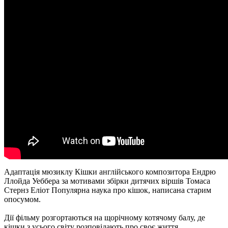
Адаптація мюзиклу Кішки англійського композитора Ендрю
Ллойда Уеббера за мотивами збірки дитячих віршів Томаса
Стернз Еліот Популярна наука про кішок, написана старим
опосумом.
Дії фільму розгортаються на щорічному котячому балу, де
кішки з усього світу розповідають про своє життя.