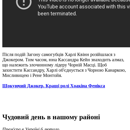
Після подій Загону самогубців Харлі Квінн розійшлася з
Джокером. Тим часом, юна Кассандра Кейн знаходить алмаз,
що належить злочинному лідеру Чорній Масці. Щоб
захистити Кассандру, Харлі об'єднується з Чорною Канаркою,
Мисливицею і Рене Монтойя.
Шокуючий Джокер. Кращі ролі Хоакіна Фенікса
Чудовий день в нашому районі
Прем'єра в Україні 6 лютого