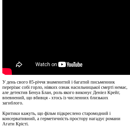
У день свого 85-річчя знаменитий і багатий письменник
перерізає собі горло, ніяких ознак насильницької смерті немає,
але детектив Бенуа Блан, роль якого виконує Деніел Крейг,
впевнений, що вбивця - хтось із численних близьких
загиблого.
Критики кажуть, що фільм підкреслено старомодний і
консервативний, а герметичність простору нагадує романи
Агати Крісті.