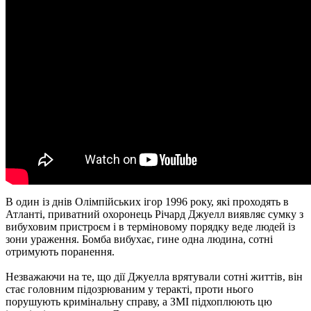
В один із днів Олімпійських ігор 1996 року, які проходять в
Атланті, приватний охоронець Річард Джуелл виявляє сумку з
вибуховим пристроєм і в терміновому порядку веде людей із
зони ураження. Бомба вибухає, гине одна людина, сотні
отримують поранення.
Незважаючи на те, що дії Джуелла врятували сотні життів, він
стає головним підозрюваним у теракті, проти нього
порушують кримінальну справу, а ЗМІ підхоплюють цю