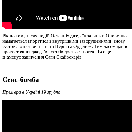
Рік по тому після подій Останніх джедаїв залишки Опору, що
намагається впоратися з внутрішніми заворушеннями, знову
зустрічаються віч-на-віч з Першим Орденом. Тим часом давнє
протистояння джедаїв і ситхів досягає апогею. Все це
знаменує закінчення Саги Скайвокерів.
Секс-бомба
Прем'єра в Україні 19 грудня