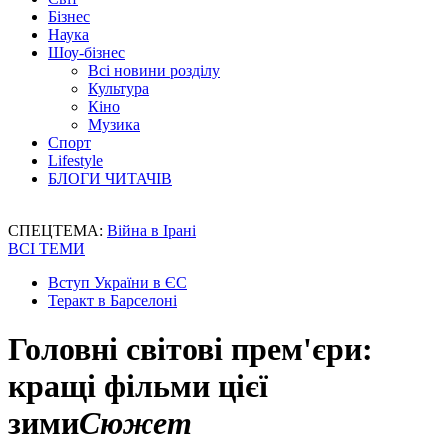
Бізнес
Наука
Шоу-бізнес
Всі новини розділу
Культура
Кіно
Музика
Спорт
Lifestyle
БЛОГИ ЧИТАЧІВ
СПЕЦТЕМА:
Війна в Ірані
ВСІ ТЕМИ
Вступ України в ЄС
Теракт в Барселоні
Головні світові прем'єри:
кращі фільми цієї
зими
Сюжет