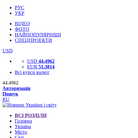
РУС
УКР
ВІДЕО
ФОТО
НАЙПОПУЛЯРНІШІ
СПЕЦПРОЕКТИ
USD
USD
44.4962
EUR
51.3814
Всі курси валют
44.4962
Авторизація
Пошук
RU
ВСІ РОЗДІЛИ
Головна
Україна
Місто
Світ