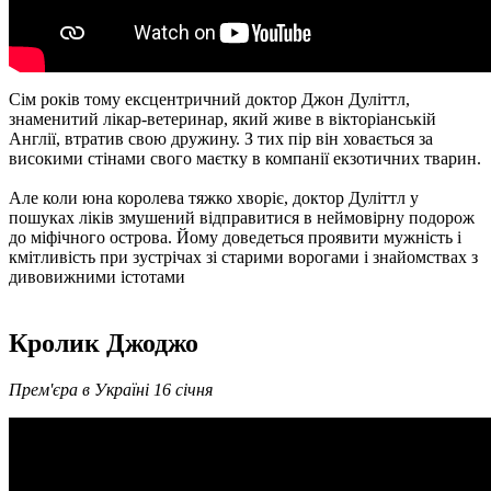
Сім років тому ексцентричний доктор Джон Дуліттл,
знаменитий лікар-ветеринар, який живе в вікторіанській
Англії, втратив свою дружину. З тих пір він ховається за
високими стінами свого маєтку в компанії екзотичних тварин.
Але коли юна королева тяжко хворіє, доктор Дуліттл у
пошуках ліків змушений відправитися в неймовірну подорож
до міфічного острова. Йому доведеться проявити мужність і
кмітливість при зустрічах зі старими ворогами і знайомствах з
дивовижними істотами
Кролик Джоджо
Прем'єра в Україні 16 січня