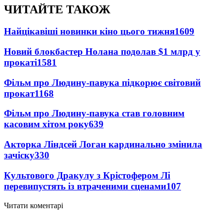
ЧИТАЙТЕ ТАКОЖ
Найцікавіші новинки кіно цього тижня
1609
Новий блокбастер Нолана подолав $1 млрд у
прокаті
1581
Фільм про Людину-павука підкорює світовий
прокат
1168
Фільм про Людину-павука став головним
касовим хітом року
639
Акторка Ліндсей Логан кардинально змінила
зачіску
330
Культового Дракулу з Крістофером Лі
перевипустять із втраченими сценами
107
Читати коментарі