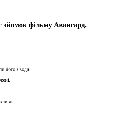
с зйомок фільму Авангард.
ли його з води.
жені.
ахливо.