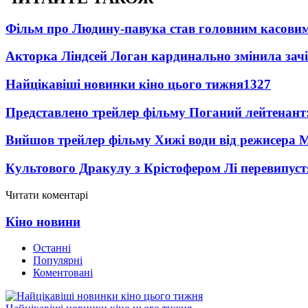
Фільм про Людину-павука став головним касовим
Акторка Ліндсей Логан кардинально змінила зач
Найцікавіші новинки кіно цього тижня
1327
Представлено трейлер фільму Поганий лейтенант:
Вийшов трейлер фільму Хижі води від режисера М
Культового Дракулу з Крістофером Лі перевипуст
Читати коментарі
Кіно новини
Останні
Популярні
Коментовані