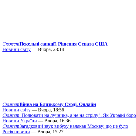
Сюжет
Пекельні санкції. Рішення Сената США
Новини світу
— Вчора, 23:14
Сюжет
Війна на Близькому Сході. Онлайн
Новини світу
— Вчора, 18:56
Сюжет
"Полювати на лучника, а не на стрілу". Як Україні бор
Новини України
— Вчора, 16:36
Сюжет
Загадковий звук вибуху налякав Москву: що це було
Росія новини
— Вчора, 15:27