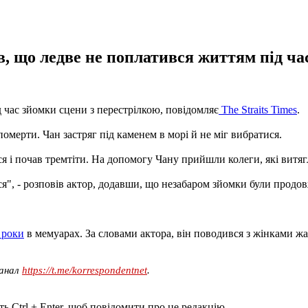
в, що ледве не поплатився життям під ча
 час зйомки сцени з перестрілкою, повідомляє
The Straits Times
.
омерти. Чан застряг під каменем в морі й не міг вибратися.
вся і почав тремтіти. На допомогу Чану прийшли колеги, які витяг
я", - розповів актор, додавши, що незабаром зйомки були продов
 роки
в мемуарах. За словами актора, він поводився з жінками ж
канал
https://t.me/korrespondentnet
.
ь Ctrl + Enter, щоб повідомити про це редакцію.