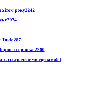
 хітом року
2242
іску
2074
 Токіо
287
іцного горішка 2
260
ять із втраченими сценами
94