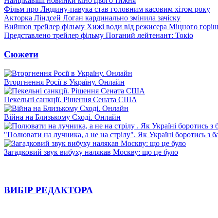
Найцікавіші новинки кіно цього тижня
Фільм про Людину-павука став головним касовим хітом року
Акторка Ліндсей Логан кардинально змінила зачіску
Вийшов трейлер фільму Хижі води від режисера Міцного горіш
Представлено трейлер фільму Поганий лейтенант: Токіо
Сюжети
Вторгнення Росії в Україну. Онлайн
Пекельні санкції. Рішення Сената США
Війна на Близькому Сході. Онлайн
"Полювати на лучника, а не на стрілу". Як Україні боротись з 
Загадковий звук вибуху налякав Москву: що це було
ВИБІР РЕДАКТОРА