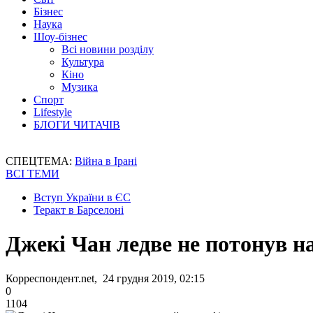
Бізнес
Наука
Шоу-бізнес
Всі новини розділу
Культура
Кіно
Музика
Спорт
Lifestyle
БЛОГИ ЧИТАЧІВ
СПЕЦТЕМА:
Війна в Ірані
ВСІ ТЕМИ
Вступ України в ЄС
Теракт в Барселоні
Джекі Чан ледве не потонув н
Корреспондент.net, 24 грудня 2019, 02:15
0
1104