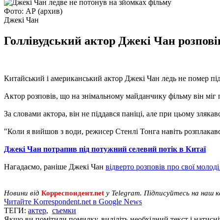
Фото: АР (архив)
Джекі Чан
Голлівудський актор Джекі Чан розпові
Китайський і американський актор Джекі Чан ледь не помер під
Актор розповів, що на знімальному майданчику фільму він міг п
За словами актора, він не піддався паніці, але при цьому зляка
"Коли я вийшов з води, режисер Стенлі Тонга навіть розплакавс
Джекі Чан потрапив під потужний селевий потік в Китаї
Нагадаємо, раніше Джекі Чан
відверто розповів про свої молоді
Новини від
Корреспондент.net
у Telegram. Підписуйтесь на наш 
Читайте Korrespondent.net в Google News
ТЕГИ:
актер
,
съемки
Якщо ви помітили помилку, виділіть необхідний текст і натисніт