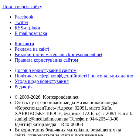
Повна версія сайту
Facebook
Twitter
RSS-стрічки
E-mail розсилка
Контакти
Реклама на сайті
Використання матеріалів korrespondent.net
Правила користування сайтом
Договір користування сайтом
Політика у сфері конфіденційності і персональних даних
Угода щодо користування
Редакція
© 2000-2026, Korrespondent.net
Суб'єкт у сфері онлайн-медіа Назва онлайн-медіа –
«КореспонденТ.net» Адреса: 02091, місто Київ,
ХАРКІВСЬКЕ ШОСЕ, будинок 172-Б, офіс 208/1 E-mail:
sunlight@mediadim.com.ua
Телефон: 044-205-43-00
Ідентифікатор медіа – R40-06068
Використання будь-яких матеріалів, розміщених на
сайті, дозволяється за умови посилання на