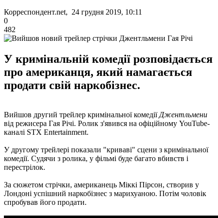
Корреспондент.net, 24 грудня 2019, 10:11
0
482
У кримінальній комедії розповідається
про американця, який намагається
продати свій наркобізнес.
Вийшов другий трейлер кримінальної комедії
Джентльмени
від режисера Гая Річі. Ролик з'явився на офіційному YouTube-
каналі STX Entertainment.
У другому трейлері показали "криваві" сцени з кримінальної
комедії. Судячи з ролика, у фільмі буде багато вбивств і
перестрілок.
За сюжетом стрічки, американець Міккі Пірсон, створив у
Лондоні успішний наркобізнес з марихуаною. Потім чоловік
спробував його продати.