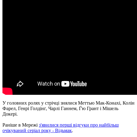
У головних ролях у стрічці знялися Меттью Мак-Конахі, Колін
Фарел, Генрі Голдінґ, Чарлі Ганнем, Ґ'ю Грант і Мішель
Докері.
Раніше в Мережі
з'явилися перші відгуки про найбільш
очікуваний серіал року - Відьмак
.