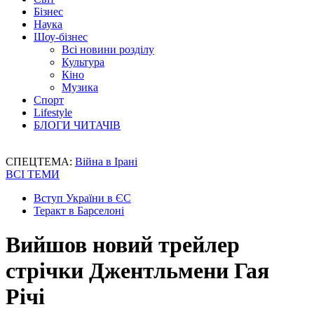
Бізнес
Наука
Шоу-бізнес
Всі новини розділу
Культура
Кіно
Музика
Спорт
Lifestyle
БЛОГИ ЧИТАЧІВ
СПЕЦТЕМА:
Війна в Ірані
ВСІ ТЕМИ
Вступ України в ЄС
Теракт в Барселоні
Вийшов новий трейлер
стрічки Джентльмени Гая
Річі