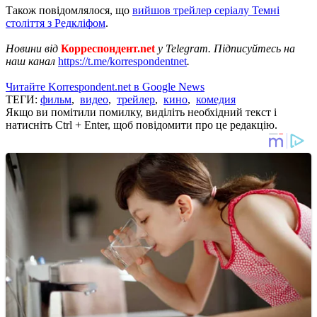
Також повідомлялося, що
вийшов трейлер серіалу Темні
століття з Редкліфом
.
Новини від
Корреспондент.net
у Telegram. Підписуйтесь на
наш канал
https://t.me/korrespondentnet
.
Читайте Korrespondent.net в Google News
ТЕГИ:
фильм
,
видео
,
трейлер
,
кино
,
комедия
Якщо ви помітили помилку, виділіть необхідний текст і
натисніть Ctrl + Enter, щоб повідомити про це редакцію.