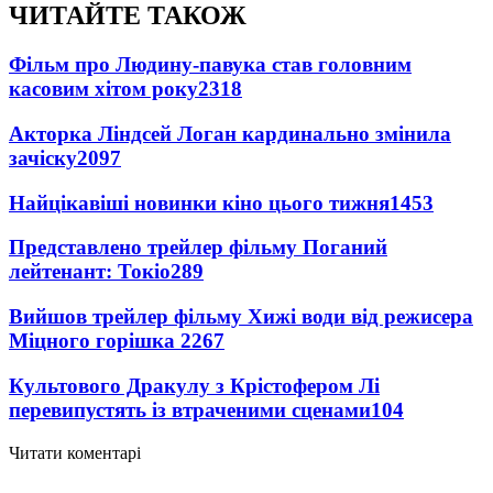
ЧИТАЙТЕ ТАКОЖ
Фільм про Людину-павука став головним
касовим хітом року
2318
Акторка Ліндсей Логан кардинально змінила
зачіску
2097
Найцікавіші новинки кіно цього тижня
1453
Представлено трейлер фільму Поганий
лейтенант: Токіо
289
Вийшов трейлер фільму Хижі води від режисера
Міцного горішка 2
267
Культового Дракулу з Крістофером Лі
перевипустять із втраченими сценами
104
Читати коментарі