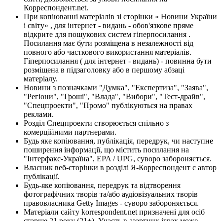
Корреспондент.net.
При копіюванні матеріалів зі сторінки « Новини України
і світу» , для інтернет - видань - обов'язкове пряме
відкрите для пошукових систем гіперпосилання .
Посилання має бути розміщена в незалежності від
повного або часткового використання матеріалів.
Гіперпосилання ( для інтернет - видань) - повинна бути
розміщена в підзаголовку або в першому абзаці
матеріалу.
Новини з позначками "Думка", "Експертиза", "Заява",
"Регіони", "Гроші", "Влада", "Вибори", "Тест-драйв",
"Спецпроекти", "Промо" публікуються на правах
реклами.
Розділ Спецпроекти створюється спільно з
комерційними партнерами.
Будь яке копіювання, публікація, передрук, чи наступне
поширення інформації, що містить посилання на
"Інтерфакс-Україна", EPA / UPG, суворо забороняється.
Власник веб-сторінки в розділі Я-Корреспондент є автор
публікації.
Будь-яке копіювання, передрук та відтворення
фотографічних творів та/або аудіовізуальних творів
правовласника Getty Images - суворо забороняється.
Матеріали сайту korrespondent.net призначені для осіб
старше 21 року (21+). Участь в азартних іграх може