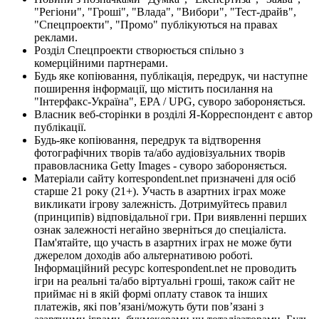
"Регіони", "Гроші", "Влада", "Вибори", "Тест-драйв",
"Спецпроекти", "Промо" публікуються на правах
реклами.
Розділ Спецпроекти створюється спільно з
комерційними партнерами.
Будь яке копіювання, публікація, передрук, чи наступне
поширення інформації, що містить посилання на
"Інтерфакс-Україна", EPA / UPG, суворо забороняється.
Власник веб-сторінки в розділі Я-Корреспондент є автор
публікації.
Будь-яке копіювання, передрук та відтворення
фотографічних творів та/або аудіовізуальних творів
правовласника Getty Images - суворо забороняється.
Матеріали сайту korrespondent.net призначені для осіб
старше 21 року (21+). Участь в азартних іграх може
викликати ігрову залежність. Дотримуйтесь правил
(принципів) відповідальної гри. При виявленні перших
ознак залежності негайно зверніться до спеціаліста.
Пам'ятайте, що участь в азартних іграх не може бути
джерелом доходів або альтернативою роботі.
Інформаційний ресурс korrespondent.net не проводить
ігри на реальні та/або віртуальні гроші, також сайт не
приймає ні в якій формі оплату ставок та інших
платежів, які пов’язані/можуть бути пов’язані з