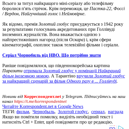
Всього за титул найкращого міні-серіалу або телефільму
боролися п'ять стрічок. Крім переможця, це
Пастка-22
,
Фоссі
/ Вердон
,
Найгучніший голос
і
Неймовірне
.
Як відомо, премія
Золотий глобус
присуджується з 1942 року
за результатами голосувань акредитованих при Голлівуді
іноземних журналістів. Вона вважається однією з
найпрестижніших нагород (після
Оскара
) і, крім сфери
кінематографії, охоплює також телевізійні фільми і серіали.
Серіал Чорнобиль від HBO. Що потрібно знати
Раніше повідомлялося, що південнокорейська картина
Паразити
отримала
Золотий глобус
у номінації
Найкращий
фільм іноземною мовою
. А Тарантіно
вручили
Золотий глобус
за найкращий сценарій за фільм
Одного разу в ... Голлівуді
.
Новини від
Корреспондент.net
у Telegram. Підписуйтесь на наш
канал
https://t.me/korrespondentnet
Читайте Korrespondent.net в Google News
ТЕГИ:
фильм
,
Чернобыль
,
Золотой глобус
,
сериал
,
награда
Якщо ви помітили помилку, виділіть необхідний текст і
натисніть Ctrl + Enter, щоб повідомити про це редакцію.