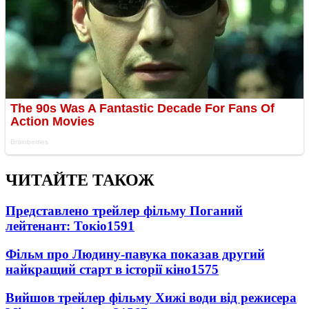
ЧИТАЙТЕ ТАКОЖ
Представлено трейлер фільму Поганий
лейтенант: Токіо
1591
Фільм про Людину-павука показав другий
найкращий старт в історії кіно
1575
Вийшов трейлер фільму Хижі води від режисера