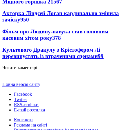
Міцного горішка 2
1567
Акторка Ліндсей Логан кардинально змінила
зачіску
950
Фільм про Людину-павука став головним
касовим хітом року
378
Культового Дракулу з Крістофером Лі
перевипустять із втраченими сценами
99
Читати коментарі
Повна версія сайту
Facebook
Twitter
RSS-стрічки
E-mail розсилка
Контакти
Реклама на сайті