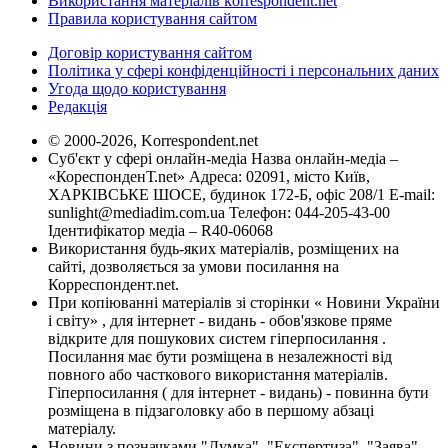
Використання матеріалів korrespondent.net
Правила користування сайтом
Договір користування сайтом
Політика у сфері конфіденційності і персональних даних
Угода щодо користування
Редакція
© 2000-2026, Korrespondent.net
Суб'єкт у сфері онлайн-медіа Назва онлайн-медіа –
«КореспонденТ.net» Адреса: 02091, місто Київ,
ХАРКІВСЬКЕ ШОСЕ, будинок 172-Б, офіс 208/1 E-mail:
sunlight@mediadim.com.ua
Телефон: 044-205-43-00
Ідентифікатор медіа – R40-06068
Використання будь-яких матеріалів, розміщених на
сайті, дозволяється за умови посилання на
Корреспондент.net.
При копіюванні матеріалів зі сторінки « Новини України
і світу» , для інтернет - видань - обов'язкове пряме
відкрите для пошукових систем гіперпосилання .
Посилання має бути розміщена в незалежності від
повного або часткового використання матеріалів.
Гіперпосилання ( для інтернет - видань) - повинна бути
розміщена в підзаголовку або в першому абзаці
матеріалу.
Новини з позначками "Думка", "Експертиза", "Заява",