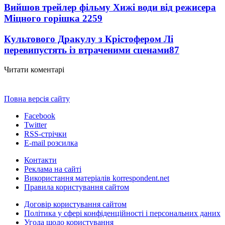
Вийшов трейлер фільму Хижі води від режисера
Міцного горішка 2
259
Культового Дракулу з Крістофером Лі
перевипустять із втраченими сценами
87
Читати коментарі
Повна версія сайту
Facebook
Twitter
RSS-стрічки
E-mail розсилка
Контакти
Реклама на сайті
Використання матеріалів korrespondent.net
Правила користування сайтом
Договір користування сайтом
Політика у сфері конфіденційності і персональних даних
Угода щодо користування