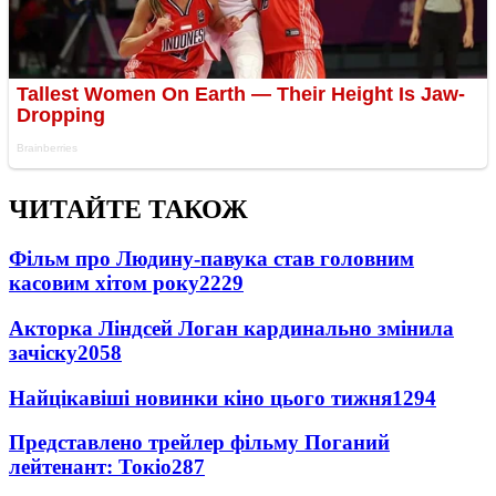
ЧИТАЙТЕ ТАКОЖ
Фільм про Людину-павука став головним
касовим хітом року
2229
Акторка Ліндсей Логан кардинально змінила
зачіску
2058
Найцікавіші новинки кіно цього тижня
1294
Представлено трейлер фільму Поганий
лейтенант: Токіо
287