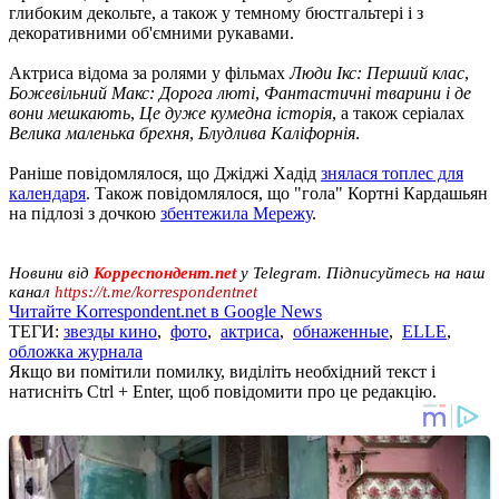
глибоким декольте, а також у темному бюстгальтері і з
декоративними об'ємними рукавами.
Актриса відома за ролями у фільмах
Люди Ікс: Перший клас
,
Божевільний Макс: Дорога люті
,
Фантастичні тварини і де
вони мешкають
,
Це дуже кумедна історія
, а також серіалах
Велика маленька брехня
,
Блудлива Каліфорнія
.
Раніше повідомлялося, що Джіджі Хадід
знялася топлес для
календаря
. Також повідомлялося, що "гола" Кортні Кардашьян
на підлозі з дочкою
збентежила Мережу
.
Новини від
Корреспондент.net
у Telegram. Підписуйтесь на наш
канал
https://t.me/korrespondentnet
Читайте Korrespondent.net в Google News
ТЕГИ:
звезды кино
,
фото
,
актриса
,
обнаженные
,
ELLE
,
обложка журнала
Якщо ви помітили помилку, виділіть необхідний текст і
натисніть Ctrl + Enter, щоб повідомити про це редакцію.