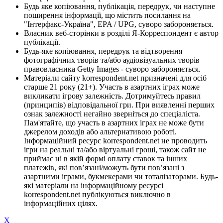
Будь яке копіювання, публікація, передрук, чи наступне
поширення інформації, що містить посилання на
"Інтерфакс-Україна", EPA / UPG, суворо забороняється.
Власник веб-сторінки в розділі Я-Корреспондент є автор
публікації.
Будь-яке копіювання, передрук та відтворення
фотографічних творів та/або аудіовізуальних творів
правовласника Getty Images - суворо забороняється.
Матеріали сайту korrespondent.net призначені для осіб
старше 21 року (21+). Участь в азартних іграх може
викликати ігрову залежність. Дотримуйтесь правил
(принципів) відповідальної гри. При виявленні перших
ознак залежності негайно зверніться до спеціаліста.
Пам'ятайте, що участь в азартних іграх не може бути
джерелом доходів або альтернативою роботі.
Інформаційний ресурс korrespondent.net не проводить
ігри на реальні та/або віртуальні гроші, також сайт не
приймає ні в якій формі оплату ставок та інших
платежів, які пов’язані/можуть бути пов’язані з
азартними іграми, букмекерами чи тоталізаторами. Будь-
які матеріали на інформаційному ресурсі
korrespondent.net публікуються виключно в
інформаційних цілях.
X