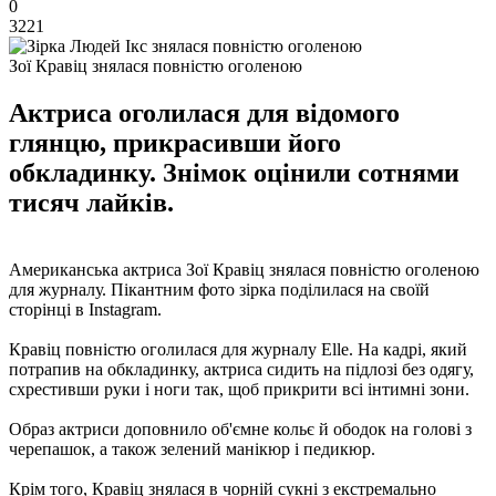
0
3221
Зої Кравіц знялася повністю оголеною
Актриса оголилася для відомого
глянцю, прикрасивши його
обкладинку. Знімок оцінили сотнями
тисяч лайків.
Американська актриса Зої Кравіц знялася повністю оголеною
для журналу. Пікантним фото зірка поділилася на своїй
сторінці в Instagram.
Кравіц повністю оголилася для журналу Elle. На кадрі, який
потрапив на обкладинку, актриса сидить на підлозі без одягу,
схрестивши руки і ноги так, щоб прикрити всі інтимні зони.
Образ актриси доповнило об'ємне кольє й ободок на голові з
черепашок, а також зелений манікюр і педикюр.
Крім того, Кравіц знялася в чорній сукні з екстремально