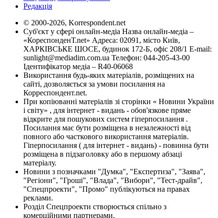
Редакція
© 2000-2026, Korrespondent.net
Суб'єкт у сфері онлайн-медіа Назва онлайн-медіа –
«КореспонденТ.net» Адреса: 02091, місто Київ,
ХАРКІВСЬКЕ ШОСЕ, будинок 172-Б, офіс 208/1 E-mail:
sunlight@mediadim.com.ua
Телефон: 044-205-43-00
Ідентифікатор медіа – R40-06068
Використання будь-яких матеріалів, розміщених на
сайті, дозволяється за умови посилання на
Корреспондент.net.
При копіюванні матеріалів зі сторінки « Новини України
і світу» , для інтернет - видань - обов'язкове пряме
відкрите для пошукових систем гіперпосилання .
Посилання має бути розміщена в незалежності від
повного або часткового використання матеріалів.
Гіперпосилання ( для інтернет - видань) - повинна бути
розміщена в підзаголовку або в першому абзаці
матеріалу.
Новини з позначками "Думка", "Експертиза", "Заява",
"Регіони", "Гроші", "Влада", "Вибори", "Тест-драйв",
"Спецпроекти", "Промо" публікуються на правах
реклами.
Розділ Спецпроекти створюється спільно з
комерційними партнерами.