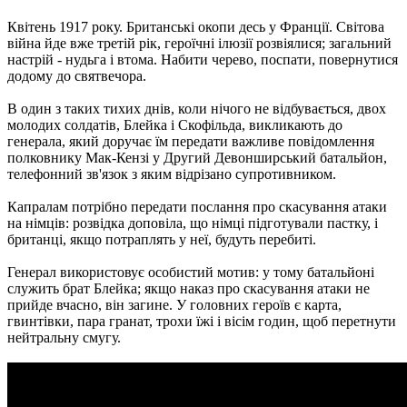
Квітень 1917 року. Британські окопи десь у Франції. Світова
війна йде вже третій рік, героїчні ілюзії розвіялися; загальний
настрій - нудьга і втома. Набити черево, поспати, повернутися
додому до святвечора.
В один з таких тихих днів, коли нічого не відбувається, двох
молодих солдатів, Блейка і Скофільда, викликають до
генерала, який доручає їм передати важливе повідомлення
полковнику Мак-Кензі у Другий Девонширський батальйон,
телефонний зв'язок з яким відрізано супротивником.
Капралам потрібно передати послання про скасування атаки
на німців: розвідка доповіла, що німці підготували пастку, і
британці, якщо потраплять у неї, будуть перебиті.
Генерал використовує особистий мотив: у тому батальйоні
служить брат Блейка; якщо наказ про скасування атаки не
прийде вчасно, він загине. У головних героїв є карта,
гвинтівки, пара гранат, трохи їжі і вісім годин, щоб перетнути
нейтральну смугу.