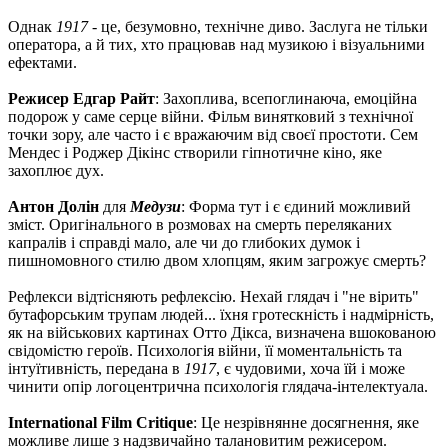
Однак
1917
- це, безумовно, технічне диво. Заслуга не тільки
оператора, а й тих, хто працював над музикою і візуальними
ефектами.
Режисер Едгар Райт
: Захоплива, всепоглинаюча, емоційна
подорож у саме серце війни. Фільм винятковий з технічної
точки зору, але часто і є вражаючим від своєї простоти. Сем
Мендес і Роджер Дікінс створили гіпнотичне кіно, яке
захоплює дух.
Антон Долін
для
Медузи
: Форма тут і є єдиний можливий
зміст. Оригінального в розмовах на смерть переляканих
капралів і справді мало, але чи до глибоких думок і
пишномовного стилю двом хлопцям, яким загрожує смерть?
Рефлекси відтісняють рефлексію. Нехай глядач і "не вірить"
бутафорським трупам людей... їхня гротескність і надмірність,
як на військових картинах Отто Дікса, визначена вшокованою
свідомістю героїв. Психологія війни, її моментальність та
інтуїтивність, передана в
1917
, є чудовими, хоча їй і може
чинити опір логоцентрична психологія глядача-інтелектуала.
International Film Critique
: Це незрівнянне досягнення, яке
можливе лише з надзвичайно талановитим режисером.