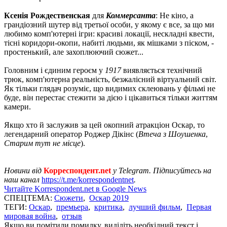
Ксенія Рождественская
для
Коммерсанта
: Не кіно, а
грандіозний шутер від третьої особи, у якому є все, за що ми
любимо комп'ютерні ігри: красиві локації, нескладні квести,
тісні коридори-окопи, набиті людьми, як мішками з піском, -
простенький, але захоплюючий сюжет...
Головним і єдиним героєм у
1917
виявляється технічний
трюк, комп'ютерна реальність, безжалісний віртуальний світ.
Як тільки глядач розуміє, що видимих ​​склеювань у фільмі не
буде, він перестає стежити за дією і цікавиться тільки життям
камери.
Якщо хто й заслужив за цей окопний атракціон Оскар, то
легендарний оператор Роджер Дікінс (
Втеча з Шоушенка
,
Старим тут не місце
).
Новини від
Корреспондент.net
у Telegram. Підписуйтесь на
наш канал
https://t.me/korrespondentnet
.
Читайте Korrespondent.net в Google News
СПЕЦТЕМА:
Сюжети
,
Оскар 2019
ТЕГИ:
Оскар
,
премьера
,
критика
,
лучший фильм
,
Первая
мировая война
,
отзыв
Якщо ви помітили помилку, виділіть необхідний текст і