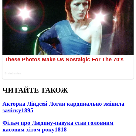
ЧИТАЙТЕ ТАКОЖ
Акторка Ліндсей Логан кардинально змінила
зачіску
1895
Фільм про Людину-павука став головним
касовим хітом року
1818