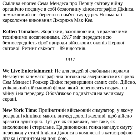
Смілива епопея Сема Мендеса про Першу світову війну
органічно поєднує в собі бездоганну кінематографію Дікінса,
неможливий не зберегти в пам'яті саундтрек Ньюмана і
карколомне виконання Джорджа Мак-Кея.
Rotten Tomatoes
: Жорсткий, захоплюючий, з вражаючими
технічними досягненнями.
1917
зміг передати всю
безпосередність сірої природи військових окопів Першої
світової. Ретинг свіжості - 89 відсотків.
1917
We Live Entertainment
: Не для людей зі слабкими нервами.
Незабутня кінематографічна поїздка на американських гірках.
Сем Мендес і Роджер Дікінс перевершили самих себе. Дійсно,
унікальний військовий фільм, який переносить глядача на
війну і на передову. Обов'язково подивіться на великому
екрані.
New York Time
: Прийнятний військовий симулятор, у якому
розірвані кінцівки мають вигляд доволі жахливі, щоб дійсно
вразити аудиторію. Тут усе як справжнє, але таке, як
вихолощене і стерильне. Ця дивовижна гонка нагадує смугу
перешкод у стилі Індіани Джонса в комплекті з катастрофою
літака і спринтом на полі бою.