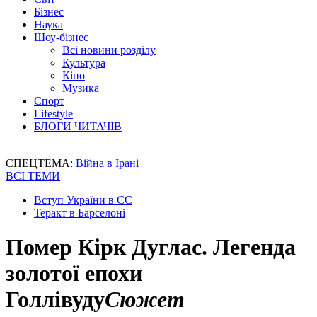
Бізнес
Наука
Шоу-бізнес
Всі новини розділу
Культура
Кіно
Музика
Спорт
Lifestyle
БЛОГИ ЧИТАЧІВ
СПЕЦТЕМА:
Війна в Ірані
ВСІ ТЕМИ
Вступ України в ЄС
Теракт в Барселоні
Помер Кірк Дуглас. Легенда
золотої епохи
Голлівуду
Сюжет