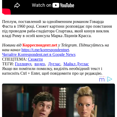
Пеплум, поставлений за однойменним романом Говарда
Фаста в 1960 році. Сюжет картини розповідає про повстання
під проводом раба-гладіатора Спартака, який кинув виклик
владі Риму в особі консула Марка Ліцинія Красса.
Новини від
Корреспондент.net
у Telegram. Підписуйтесь на
наш канал
https://t.me/korrespondentnet
.
Читайте Korrespondent.net в Google News
СПЕЦТЕМА:
Сюжети
ТЕГИ:
Голливуд
,
видео
,
Дуглас
,
Майкл Дуглас
Якщо ви помітили помилку, виділіть необхідний текст і
натисніть Ctrl + Enter, щоб повідомити про це редакцію.