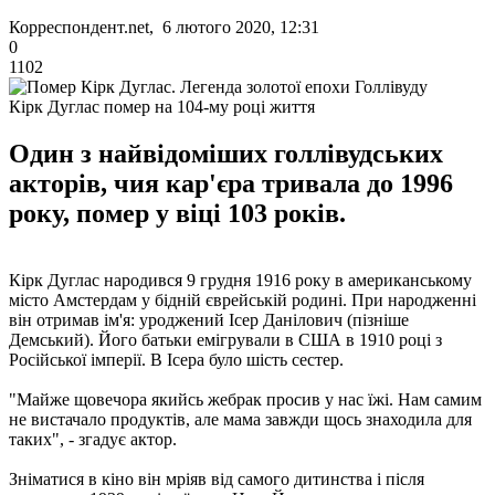
Корреспондент.net, 6 лютого 2020, 12:31
0
1102
Кірк Дуглас помер на 104-му році життя
Один з найвідоміших голлівудських
акторів, чия кар'єра тривала до 1996
року, помер у віці 103 років.
Кірк Дуглас народився 9 грудня 1916 року в американському
місто Амстердам у бідній єврейській родині. При народженні
він отримав ім'я: уроджений Ісер Данілович (пізніше
Демський). Його батьки емігрували в США в 1910 році з
Російської імперії. В Ісера було шість сестер.
"Майже щовечора якийсь жебрак просив у нас їжі. Нам самим
не вистачало продуктів, але мама завжди щось знаходила для
таких", - згадує актор.
Зніматися в кіно він мріяв від самого дитинства і після