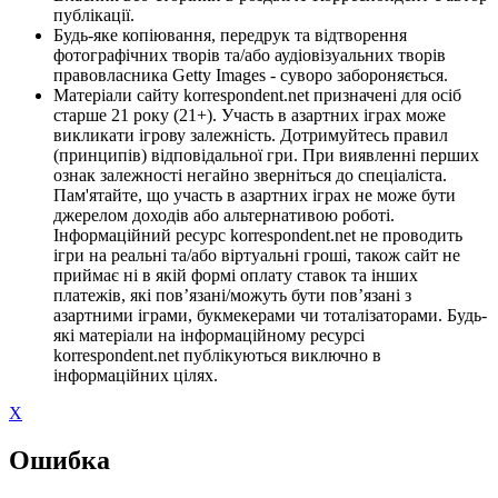
публікації.
Будь-яке копіювання, передрук та відтворення
фотографічних творів та/або аудіовізуальних творів
правовласника Getty Images - суворо забороняється.
Матеріали сайту korrespondent.net призначені для осіб
старше 21 року (21+). Участь в азартних іграх може
викликати ігрову залежність. Дотримуйтесь правил
(принципів) відповідальної гри. При виявленні перших
ознак залежності негайно зверніться до спеціаліста.
Пам'ятайте, що участь в азартних іграх не може бути
джерелом доходів або альтернативою роботі.
Інформаційний ресурс korrespondent.net не проводить
ігри на реальні та/або віртуальні гроші, також сайт не
приймає ні в якій формі оплату ставок та інших
платежів, які пов’язані/можуть бути пов’язані з
азартними іграми, букмекерами чи тоталізаторами. Будь-
які матеріали на інформаційному ресурсі
korrespondent.net публікуються виключно в
інформаційних цілях.
X
Ошибка