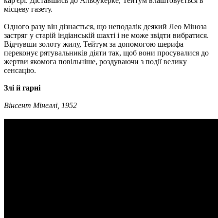
кар'єрі. Діставшись до Альбукерке, Тейтум влаштовується в
місцеву газету.
Одного разу він дізнається, що неподалік деякий Лео Міноза
застряг у старій індіанській шахті і не може звідти вибратися.
Відчувши золоту жилу, Тейтум за допомогою шерифа
переконує рятувальників діяти так, щоб вони просувалися до
жертви якомога повільніше, роздуваючи з події велику
сенсацію.
Злі й гарні
Вінсент Мінеллі, 1952