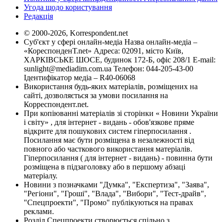
Угода щодо користування
Редакція
© 2000-2026, Korrespondent.net
Суб'єкт у сфері онлайн-медіа Назва онлайн-медіа –
«КореспонденТ.net» Адреса: 02091, місто Київ,
ХАРКІВСЬКЕ ШОСЕ, будинок 172-Б, офіс 208/1 E-mail:
sunlight@mediadim.com.ua
Телефон: 044-205-43-00
Ідентифікатор медіа – R40-06068
Використання будь-яких матеріалів, розміщених на
сайті, дозволяється за умови посилання на
Корреспондент.net.
При копіюванні матеріалів зі сторінки « Новини України
і світу» , для інтернет - видань - обов'язкове пряме
відкрите для пошукових систем гіперпосилання .
Посилання має бути розміщена в незалежності від
повного або часткового використання матеріалів.
Гіперпосилання ( для інтернет - видань) - повинна бути
розміщена в підзаголовку або в першому абзаці
матеріалу.
Новини з позначками "Думка", "Експертиза", "Заява",
"Регіони", "Гроші", "Влада", "Вибори", "Тест-драйв",
"Спецпроекти", "Промо" публікуються на правах
реклами.
Розділ Спецпроекти створюється спільно з