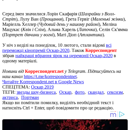
Серед імен значилися Лорін Скафарія (
Шахрайки з Волл-
Стріт
), Лулу Ван (
Прощання
), Грета Гервіг (
Маленькі жінки
),
Маріелль Хеллер (
Чудовий день у нашому районі
), Меліна
Мацукас (
Квін і Слім
), Альма Харель (
Лапочка
), Селін Ск'ямма
(
Портрет дівчини у вогні
), Маті Діоп (
Атлантика
).
У ніч з неділі на понеділок, 10 лютого, стали відомі
всі
переможці кінопремії Оскар-2020
. Також
Корреспондент
зібрав
найкращі вбрання зірок на церемонії Оскар-2020
в
одному матеріалі.
Новини від
Корреспондент.net
у Telegram. Підписуйтесь на
наш канал
https://t.me/korrespondentnet
.
Читайте Korrespondent.net в Google News
СПЕЦТЕМА:
Оскар 2019
ТЕГИ:
звезды шоу-бизнеса
,
Оскар
,
фото
,
скандал
,
сексизм
,
актриса
,
Портман
Якщо ви помітили помилку, виділіть необхідний текст і
натисніть Ctrl + Enter, щоб повідомити про це редакцію.