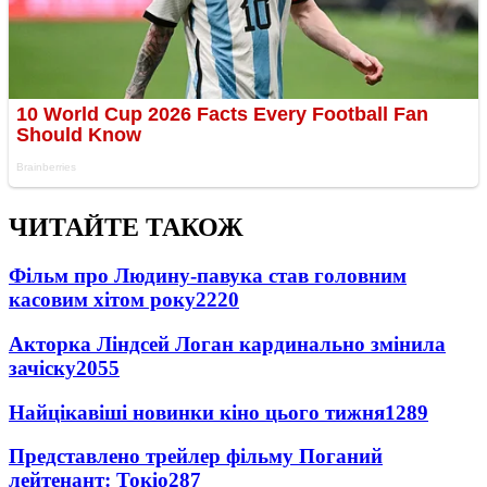
ЧИТАЙТЕ ТАКОЖ
Фільм про Людину-павука став головним
касовим хітом року
2220
Акторка Ліндсей Логан кардинально змінила
зачіску
2055
Найцікавіші новинки кіно цього тижня
1289
Представлено трейлер фільму Поганий
лейтенант: Токіо
287