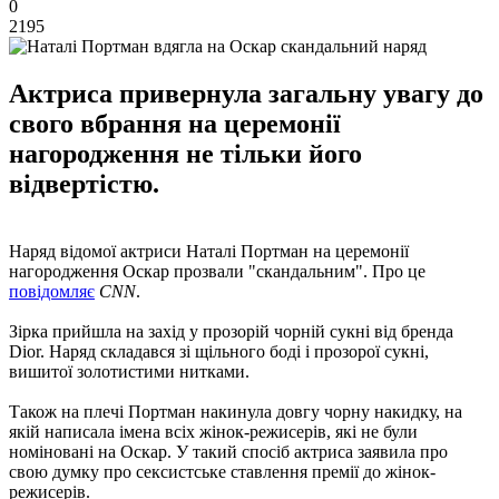
0
2195
Актриса привернула загальну увагу до
свого вбрання на церемонії
нагородження не тільки його
відвертістю.
Наряд відомої актриси Наталі Портман на церемонії
нагородження Оскар прозвали "скандальним". Про це
повідомляє
CNN
.
Зірка прийшла на захід у прозорій чорній сукні від бренда
Dior. Наряд складався зі щільного боді і прозорої сукні,
вишитої золотистими нитками.
Також на плечі Портман накинула довгу чорну накидку, на
якій написала імена всіх жінок-режисерів, які не були
номіновані на Оскар. У такий спосіб актриса заявила про
свою думку про сексистське ставлення премії до жінок-
режисерів.