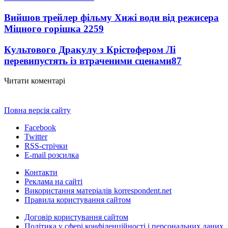
Вийшов трейлер фільму Хижі води від режисера
Міцного горішка 2
259
Культового Дракулу з Крістофером Лі
перевипустять із втраченими сценами
87
Читати коментарі
Повна версія сайту
Facebook
Twitter
RSS-стрічки
E-mail розсилка
Контакти
Реклама на сайті
Використання матеріалів korrespondent.net
Правила користування сайтом
Договір користування сайтом
Політика у сфері конфіденційності і персональних даних