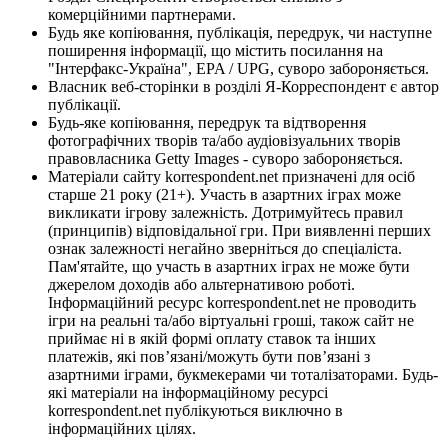
комерційними партнерами.
Будь яке копіювання, публікація, передрук, чи наступне
поширення інформації, що містить посилання на
"Інтерфакс-Україна", EPA / UPG, суворо забороняється.
Власник веб-сторінки в розділі Я-Корреспондент є автор
публікації.
Будь-яке копіювання, передрук та відтворення
фотографічних творів та/або аудіовізуальних творів
правовласника Getty Images - суворо забороняється.
Матеріали сайту korrespondent.net призначені для осіб
старше 21 року (21+). Участь в азартних іграх може
викликати ігрову залежність. Дотримуйтесь правил
(принципів) відповідальної гри. При виявленні перших
ознак залежності негайно зверніться до спеціаліста.
Пам'ятайте, що участь в азартних іграх не може бути
джерелом доходів або альтернативою роботі.
Інформаційний ресурс korrespondent.net не проводить
ігри на реальні та/або віртуальні гроші, також сайт не
приймає ні в якій формі оплату ставок та інших
платежів, які пов’язані/можуть бути пов’язані з
азартними іграми, букмекерами чи тоталізаторами. Будь-
які матеріали на інформаційному ресурсі
korrespondent.net публікуються виключно в
інформаційних цілях.