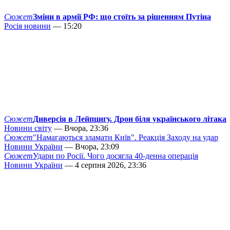
Сюжет
Зміни в армії РФ: що стоїть за рішенням Путіна
Росія новини
— 15:20
Сюжет
Диверсія в Лейпцигу. Дрон біля українського літака
Новини світу
— Вчора, 23:36
Сюжет
"Намагаються зламати Київ". Реакція Заходу на удар
Новини України
— Вчора, 23:09
Сюжет
Удари по Росії. Чого досягла 40-денна операція
Новини України
— 4 серпня 2026, 23:36