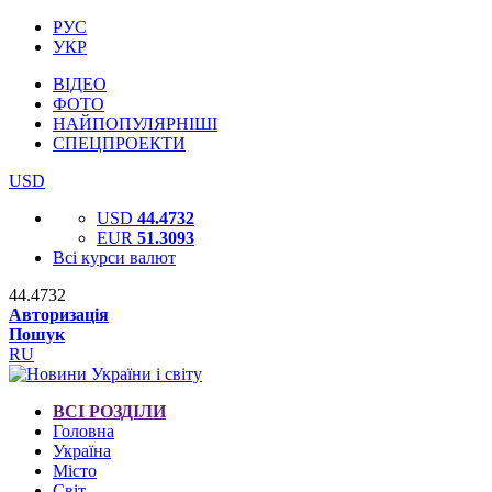
РУС
УКР
ВІДЕО
ФОТО
НАЙПОПУЛЯРНІШІ
СПЕЦПРОЕКТИ
USD
USD
44.4732
EUR
51.3093
Всі курси валют
44.4732
Авторизація
Пошук
RU
ВСІ РОЗДІЛИ
Головна
Україна
Місто
Світ