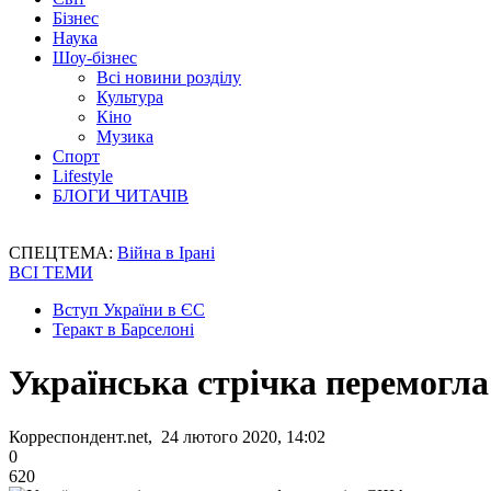
Бізнес
Наука
Шоу-бізнес
Всі новини розділу
Культура
Кіно
Музика
Спорт
Lifestyle
БЛОГИ ЧИТАЧІВ
СПЕЦТЕМА:
Війна в Ірані
ВСІ ТЕМИ
Вступ України в ЄС
Теракт в Барселоні
Українська стрічка перемогл
Корреспондент.net, 24 лютого 2020, 14:02
0
620