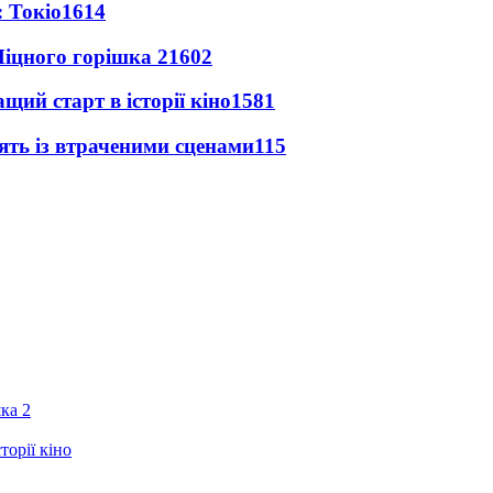
 Токіо
1614
іцного горішка 2
1602
ий старт в історії кіно
1581
ять із втраченими сценами
115
ка 2
орії кіно