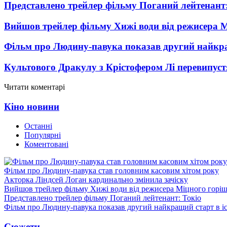
Представлено трейлер фільму Поганий лейтенант:
Вийшов трейлер фільму Хижі води від режисера М
Фільм про Людину-павука показав другий найкращ
Культового Дракулу з Крістофером Лі перевипуст
Читати коментарі
Кіно новини
Останні
Популярні
Коментовані
Фільм про Людину-павука став головним касовим хітом року
Акторка Ліндсей Логан кардинально змінила зачіску
Вийшов трейлер фільму Хижі води від режисера Міцного горіш
Представлено трейлер фільму Поганий лейтенант: Токіо
Фільм про Людину-павука показав другий найкращий старт в іст
Сюжети