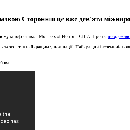
назвою Сторонній це вже дев'ята міжнаро
ому кінофестивалі Monsters of Horror в США. Про це
повідомляє
ьського став найкращим у номінації "Найкращий іноземний пов
убова.