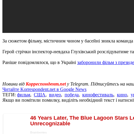
За сюжетом фільму, містичним чином у басейні зникла команда 
Герой стрічки інспектор-невдаха Глухівський розслідуватиме та
Раніше повідомлялося, що в Україні
заборонили фільм з презид
Новини від
Корреспондент.net
у Telegram. Підписуйтесь на на
Читайте Korrespondent.net в Google News
ТЕГИ:
фильм
,
США
,
видео
,
победа
,
кинофестиваль
,
кино
,
у
Якщо ви помітили помилку, виділіть необхідний текст і натисніт