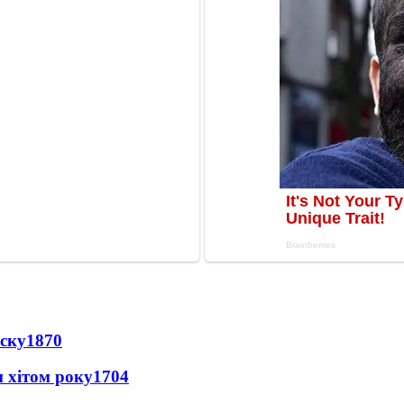
іску
1870
 хітом року
1704