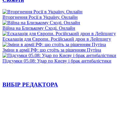
Вторгнення Росії в Україну. Онлайн
Війна на Близькому Сході. Онлайн
Ескалація для Європи. Російський дрон в Лейпцигу
Зміни в армії РФ: що стоїть за рішенням Путіна
Підсумки 05.08: Удар по Києву і брак антибалістики
ВИБІР РЕДАКТОРА