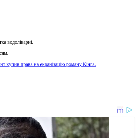
ка водолікарні.
сям.
нт купив права на екранізацію роману Кінга.