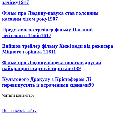
зачіску
1917
Фільм про Людину-павука став головним
касовим хітом року
1907
Представлено трейлер фільму Поганий
лейтенант: Токіо
1617
Вийшов трейлер фільму Хижі води від режисера
Міцного горішка 2
1611
Фільм про Людину-павука показав другий
найкращий старт в історії кіно
139
Культового Дракулу з Крістофером Лі
перевипустять із втраченими сценами
99
Читати коментарі
Повна версія сайту