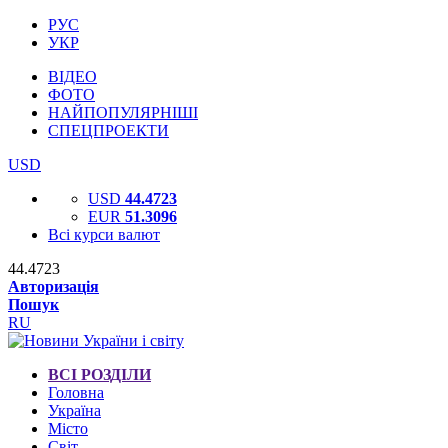
РУС
УКР
ВІДЕО
ФОТО
НАЙПОПУЛЯРНІШІ
СПЕЦПРОЕКТИ
USD
USD
44.4723
EUR
51.3096
Всі курси валют
44.4723
Авторизація
Пошук
RU
ВСІ РОЗДІЛИ
Головна
Україна
Місто
Світ