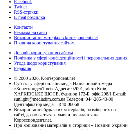
Facebook
Twitter
RSS-стрічки
E-mail розсилка
Контакти
Реклама на сайті
Використання матеріалів korrespondent.net
Правила користування сайтом
Договір користування сайтом
Політика у сфері конфіденційності і персональних даних
Угода щодо користування
Редакція
© 2000-2026, Korrespondent.net
Суб'єкт у сфері онлайн-медіа Назва онлайн-медіа –
«КореспонденТ.net» Адреса: 02091, місто Київ,
ХАРКІВСЬКЕ ШОСЕ, будинок 172-Б, офіс 208/1 E-mail:
sunlight@mediadim.com.ua
Телефон: 044-205-43-00
Ідентифікатор медіа – R40-06068
Використання будь-яких матеріалів, розміщених на
сайті, дозволяється за умови посилання на
Корреспондент.net.
При копіюванні матеріалів зі сторінки « Новини України