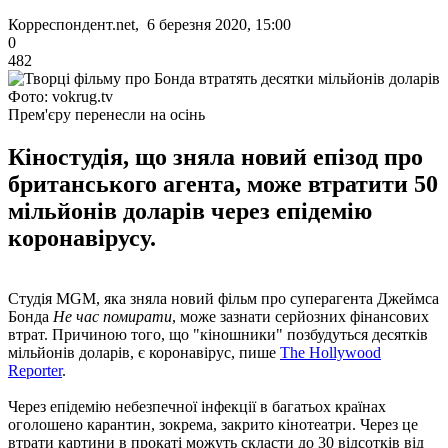
Корреспондент.net, 6 березня 2020, 15:00
0
482
Фото: vokrug.tv
Прем'єру перенесли на осінь
Кіностудія, що зняла новий епізод про
британського агента, може втратити 50
мільйонів доларів через епідемію
коронавірусу.
Студія MGM, яка зняла новий фільм про суперагента Джеймса
Бонда
Не час помирати
, може зазнати серйозних фінансових
втрат. Причиною того, що "кіношники" позбудуться десятків
мільйонів доларів, є коронавірус, пише
The Hollywood
Reporter
.
Через епідемію небезпечної інфекції в багатьох країнах
оголошено карантин, зокрема, закрито кінотеатри. Через це
втрати картини в прокаті можуть скласти до 30 відсотків від