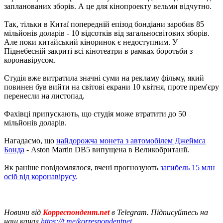
запланованих зборів. А це для кінопроекту вельми відчутно.
Так, тільки в Китаї попередній епізод бондіани заробив 85
мільйонів доларів - 10 відсотків від загальносвітових зборів.
Але поки китайський кіноринок є недоступним. У
Піднебесній закриті всі кінотеатри в рамках боротьби з
коронавірусом.
Студія вже витратила значні суми на рекламу фільму, який
повинен був вийти на світові екрани 10 квітня, проте прем'єру
перенесли на листопад.
Фахівці припускають, що студія може втратити до 50
мільйонів доларів.
Нагадаємо, що
найдорожча монета з автомобілем Джеймса
Бонда
- Aston Martin DB5 випущена в Великобританії.
Як раніше повідомлялося, вчені прогнозують
загибель 15 млн
осіб від коронавірусу.
Новини від
Корреспондент.net
в Telegram. Підписуйтесь на
наш канал
https://t.me/korrespondentnet