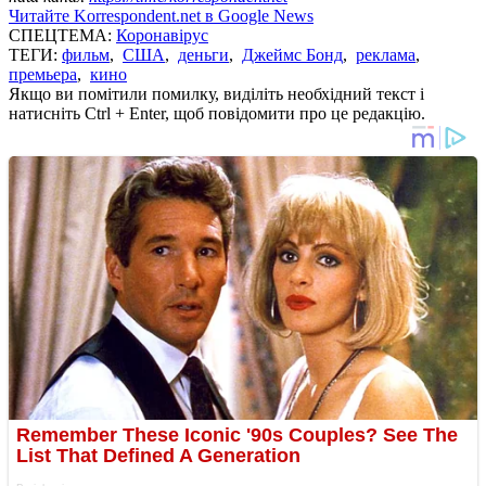
Читайте Korrespondent.net в Google News
СПЕЦТЕМА:
Коронавірус
ТЕГИ:
фильм
,
США
,
деньги
,
Джеймс Бонд
,
реклама
,
премьера
,
кино
Якщо ви помітили помилку, виділіть необхідний текст і
натисніть Ctrl + Enter, щоб повідомити про це редакцію.