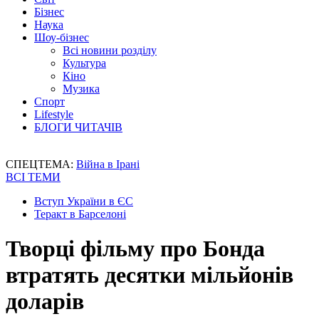
Бізнес
Наука
Шоу-бізнес
Всі новини розділу
Культура
Кіно
Музика
Спорт
Lifestyle
БЛОГИ ЧИТАЧІВ
СПЕЦТЕМА:
Війна в Ірані
ВСІ ТЕМИ
Вступ України в ЄС
Теракт в Барселоні
Творці фільму про Бонда
втратять десятки мільйонів
доларів