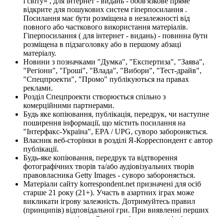
і світу» , для інтернет - видань - обов'язкове пряме
відкрите для пошукових систем гіперпосилання .
Посилання має бути розміщена в незалежності від
повного або часткового використання матеріалів.
Гіперпосилання ( для інтернет - видань) - повинна бути
розміщена в підзаголовку або в першому абзаці
матеріалу.
Новини з позначками "Думка", "Експертиза", "Заява",
"Регіони", "Гроші", "Влада", "Вибори", "Тест-драйв",
"Спецпроекти", "Промо" публікуються на правах
реклами.
Розділ Спецпроекти створюється спільно з
комерційними партнерами.
Будь яке копіювання, публікація, передрук, чи наступне
поширення інформації, що містить посилання на
"Інтерфакс-Україна", EPA / UPG, суворо забороняється.
Власник веб-сторінки в розділі Я-Корреспондент є автор
публікації.
Будь-яке копіювання, передрук та відтворення
фотографічних творів та/або аудіовізуальних творів
правовласника Getty Images - суворо забороняється.
Матеріали сайту korrespondent.net призначені для осіб
старше 21 року (21+). Участь в азартних іграх може
викликати ігрову залежність. Дотримуйтесь правил
(принципів) відповідальної гри. При виявленні перших