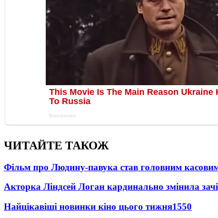
ЧИТАЙТЕ ТАКОЖ
Фільм про Людину-павука став головним касовим
Акторка Ліндсей Логан кардинально змінила зач
Найцікавіші новинки кіно цього тижня
1550