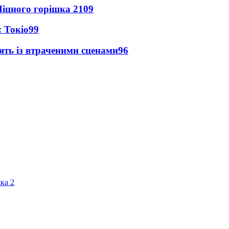
іцного горішка 2
109
 Токіо
99
ять із втраченими сценами
96
ка 2