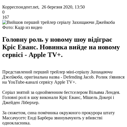
Корреспондент.net, 26 березня 2020, 13:50
0
167
Фото: Кадр из видео
Головну роль у новому шоу відіграє
Кріс Еванс. Новинка вийде на новому
сервісі - Apple TV+.
Представлений перший трейлер міні-серіалу
Захищаючи
Джейкоба
, оригінальна назва - Defending Jacob. Ролик з'явився
на YouTube-каналі сервісу Apple TV+.
Серіал знятий за однойменним бестселером Вільяма Лендея.
Головні ролі в шоу виконали Кріс Еванс, Мішель Докері і
Джейден Ліберхер.
За сюжетом, сина помічника окружного прокурора штату
Массачусетс Енді Барбера звинувачують у вбивстві
однокласника.