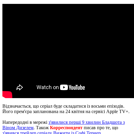
Відзначається, що серіал буде складатися із восьми епізодів.
Його прем'єра запланована на 24 квітня на сервісі Apple TV+.
Напередодні в мережі
з'явилися перші 9 хвилин Бладшота з
Віном Дизелем
. Також
Корреспондент
писав про те, що
з'явився трейлер серіалу Вижити із Софі Тернер
.