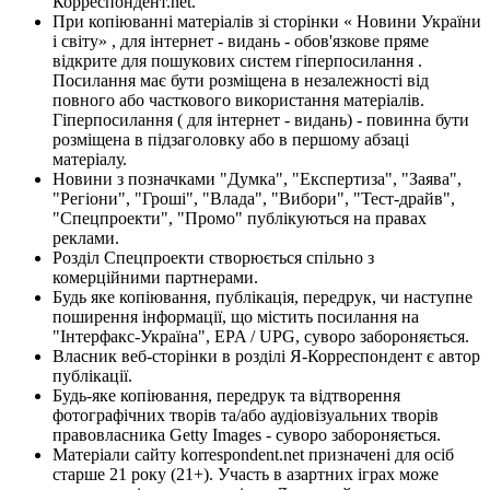
Корреспондент.net.
При копіюванні матеріалів зі сторінки « Новини України
і світу» , для інтернет - видань - обов'язкове пряме
відкрите для пошукових систем гіперпосилання .
Посилання має бути розміщена в незалежності від
повного або часткового використання матеріалів.
Гіперпосилання ( для інтернет - видань) - повинна бути
розміщена в підзаголовку або в першому абзаці
матеріалу.
Новини з позначками "Думка", "Експертиза", "Заява",
"Регіони", "Гроші", "Влада", "Вибори", "Тест-драйв",
"Спецпроекти", "Промо" публікуються на правах
реклами.
Розділ Спецпроекти створюється спільно з
комерційними партнерами.
Будь яке копіювання, публікація, передрук, чи наступне
поширення інформації, що містить посилання на
"Інтерфакс-Україна", EPA / UPG, суворо забороняється.
Власник веб-сторінки в розділі Я-Корреспондент є автор
публікації.
Будь-яке копіювання, передрук та відтворення
фотографічних творів та/або аудіовізуальних творів
правовласника Getty Images - суворо забороняється.
Матеріали сайту korrespondent.net призначені для осіб
старше 21 року (21+). Участь в азартних іграх може