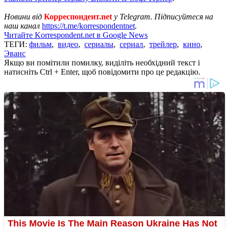
Новини від
Корреспондент.net
у Telegram. Підписуйтеся на
наш канал
https://t.me/korrespondentnet
.
Читайте Korrespondent.net в Google News
ТЕГИ:
фильм
,
видео
,
сериалы
,
сериал
,
трейлер
,
кино
,
Эванс
Якщо ви помітили помилку, виділіть необхідний текст і
натисніть Ctrl + Enter, щоб повідомити про це редакцію.