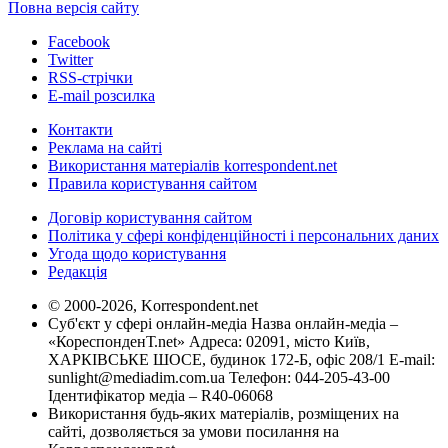
Повна версія сайту
Facebook
Twitter
RSS-стрічки
E-mail розсилка
Контакти
Реклама на сайті
Використання матеріалів korrespondent.net
Правила користування сайтом
Договір користування сайтом
Політика у сфері конфіденційності і персональних даних
Угода щодо користування
Редакція
© 2000-2026, Korrespondent.net
Суб'єкт у сфері онлайн-медіа Назва онлайн-медіа –
«КореспонденТ.net» Адреса: 02091, місто Київ,
ХАРКІВСЬКЕ ШОСЕ, будинок 172-Б, офіс 208/1 E-mail:
sunlight@mediadim.com.ua
Телефон: 044-205-43-00
Ідентифікатор медіа – R40-06068
Використання будь-яких матеріалів, розміщених на
сайті, дозволяється за умови посилання на