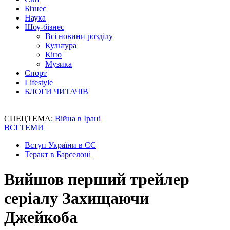
Бізнес
Наука
Шоу-бізнес
Всі новини розділу
Культура
Кіно
Музика
Спорт
Lifestyle
БЛОГИ ЧИТАЧІВ
СПЕЦТЕМА:
Війна в Ірані
ВСІ ТЕМИ
Вступ України в ЄС
Теракт в Барселоні
Вийшов перший трейлер
серіалу Захищаючи
Джейкоба