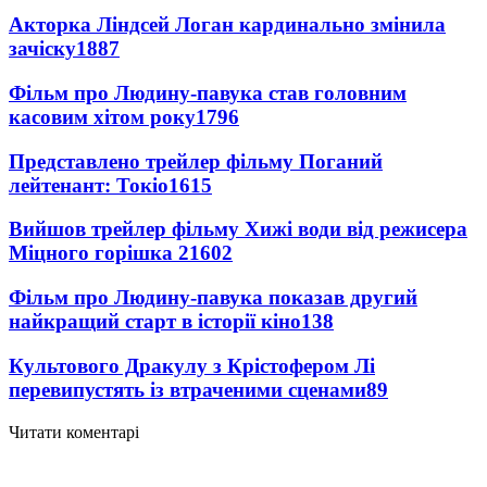
Акторка Ліндсей Логан кардинально змінила
зачіску
1887
Фільм про Людину-павука став головним
касовим хітом року
1796
Представлено трейлер фільму Поганий
лейтенант: Токіо
1615
Вийшов трейлер фільму Хижі води від режисера
Міцного горішка 2
1602
Фільм про Людину-павука показав другий
найкращий старт в історії кіно
138
Культового Дракулу з Крістофером Лі
перевипустять із втраченими сценами
89
Читати коментарі