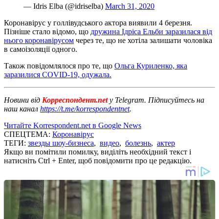
— Idris Elba (@idriselba)
March 31, 2020
Коронавірус у голлівудського актора виявили 4 березня.
Пізніше стало відомо, що
дружина Ідріса Ельби заразилася від
нього коронавірусом
через те, що не хотіла залишати чоловіка
в самоізоляції одного.
Також повідомлялося про те, що
Ольга Куриленко, яка
заразилися COVID-19, одужала.
Новини від
Корреспондент.net
у Telegram. Підписуйтесь на
наш канал
https://t.me/korrespondentnet
.
Читайте Korrespondent.net в Google News
СПЕЦТЕМА:
Коронавірус
ТЕГИ:
звезды шоу-бизнеса
,
видео
,
болезнь
,
актер
Якщо ви помітили помилку, виділіть необхідний текст і
натисніть Ctrl + Enter, щоб повідомити про це редакцію.