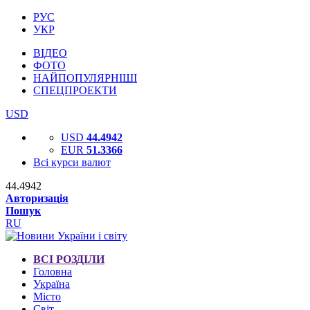
РУС
УКР
ВІДЕО
ФОТО
НАЙПОПУЛЯРНІШІ
СПЕЦПРОЕКТИ
USD
USD
44.4942
EUR
51.3366
Всі курси валют
44.4942
Авторизація
Пошук
RU
ВСІ РОЗДІЛИ
Головна
Україна
Місто
Світ