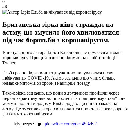
0
461
Британська зірка кіно страждає на
астму, що змусило його хвилюватися
під час боротьби з коронавірусом.
У популярного актора Ідріса Ельби більше немає симптомів
коронавірусу. Про це артист повідомив на своїй сторінці в
Twitter.
Ельба розповів, як вони з дружиною почуваються після
інфікування COVID-19. Актор зазначив що у них більше
немає симптомів хвороби і найгірше позаду.
Також зірка зазначив, що вони з дружиною пройшли через
період карантину, але залишаються "в підвішеному стані" і не
можуть полетіти додому. Ельба додав, що він страждає на
астму. Це змусило актора хвилюватися про стан свого здоров'я
у зв'язку з коронавірусом.
My peeps👊🏾..
pic.twitter.com/gqea4S3zKD