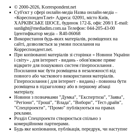
© 2000-2026, Korrespondent.net
Суб'єкт у сфері онлайн-медіа Назва онлайн-медіа –
«КореспонденТ.net» Адреса: 02091, місто Київ,
ХАРКІВСЬКЕ ШОСЕ, будинок 172-Б, офіс 208/1 E-mail:
sunlight@mediadim.com.ua
Телефон: 044-205-43-00
Ідентифікатор медіа – R40-06068
Використання будь-яких матеріалів, розміщених на
сайті, дозволяється за умови посилання на
Корреспондент.net.
При копіюванні матеріалів зі сторінки « Новини України
і світу» , для інтернет - видань - обов'язкове пряме
відкрите для пошукових систем гіперпосилання .
Посилання має бути розміщена в незалежності від
повного або часткового використання матеріалів.
Гіперпосилання ( для інтернет - видань) - повинна бути
розміщена в підзаголовку або в першому абзаці
матеріалу.
Новини з позначками "Думка", "Експертиза", "Заява",
"Регіони", "Гроші", "Влада", "Вибори", "Тест-драйв",
"Спецпроекти", "Промо" публікуються на правах
реклами.
Розділ Спецпроекти створюється спільно з
комерційними партнерами.
Будь яке копіювання, публікація, передрук, чи наступне