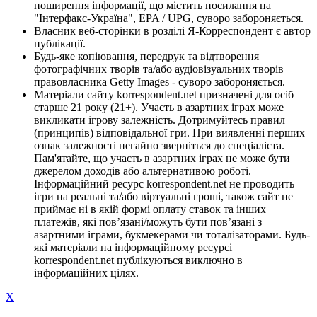
поширення інформації, що містить посилання на
"Інтерфакс-Україна", EPA / UPG, суворо забороняється.
Власник веб-сторінки в розділі Я-Корреспондент є автор
публікації.
Будь-яке копіювання, передрук та відтворення
фотографічних творів та/або аудіовізуальних творів
правовласника Getty Images - суворо забороняється.
Матеріали сайту korrespondent.net призначені для осіб
старше 21 року (21+). Участь в азартних іграх може
викликати ігрову залежність. Дотримуйтесь правил
(принципів) відповідальної гри. При виявленні перших
ознак залежності негайно зверніться до спеціаліста.
Пам'ятайте, що участь в азартних іграх не може бути
джерелом доходів або альтернативою роботі.
Інформаційний ресурс korrespondent.net не проводить
ігри на реальні та/або віртуальні гроші, також сайт не
приймає ні в якій формі оплату ставок та інших
платежів, які пов’язані/можуть бути пов’язані з
азартними іграми, букмекерами чи тоталізаторами. Будь-
які матеріали на інформаційному ресурсі
korrespondent.net публікуються виключно в
інформаційних цілях.
X