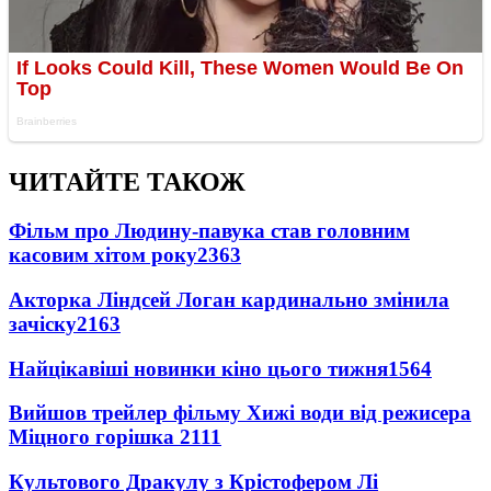
ЧИТАЙТЕ ТАКОЖ
Фільм про Людину-павука став головним
касовим хітом року
2363
Акторка Ліндсей Логан кардинально змінила
зачіску
2163
Найцікавіші новинки кіно цього тижня
1564
Вийшов трейлер фільму Хижі води від режисера
Міцного горішка 2
111
Культового Дракулу з Крістофером Лі