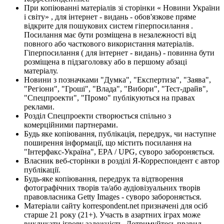
При копіюванні матеріалів зі сторінки « Новини України
і світу» , для інтернет - видань - обов'язкове пряме
відкрите для пошукових систем гіперпосилання .
Посилання має бути розміщена в незалежності від
повного або часткового використання матеріалів.
Гіперпосилання ( для інтернет - видань) - повинна бути
розміщена в підзаголовку або в першому абзаці
матеріалу.
Новини з позначками "Думка", "Експертиза", "Заява",
"Регіони", "Гроші", "Влада", "Вибори", "Тест-драйв",
"Спецпроекти", "Промо" публікуються на правах
реклами.
Розділ Спецпроекти створюється спільно з
комерційними партнерами.
Будь яке копіювання, публікація, передрук, чи наступне
поширення інформації, що містить посилання на
"Інтерфакс-Україна", EPA / UPG, суворо забороняється.
Власник веб-сторінки в розділі Я-Корреспондент є автор
публікації.
Будь-яке копіювання, передрук та відтворення
фотографічних творів та/або аудіовізуальних творів
правовласника Getty Images - суворо забороняється.
Матеріали сайту korrespondent.net призначені для осіб
старше 21 року (21+). Участь в азартних іграх може
викликати ігрову залежність. Дотримуйтесь правил