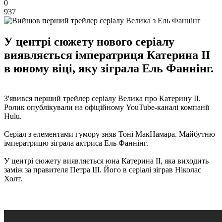
0
937
У центрі сюжету нового серіалу
виявляється імператриця Катерина II
в юному віці, яку зіграла Ель Фаннінг.
З'явився перший трейлер серіалу Велика про Катерину II.
Ролик опублікували на офіційному YouTube-каналі компанії
Hulu.
Серіал з елементами гумору зняв Тоні МакНамара. Майбутню
імператрицю зіграла актриса Ель Фаннінг.
У центрі сюжету виявляється юна Катерина II, яка виходить
заміж за правителя Петра III. Його в серіалі зіграв Ніколас
Холт.