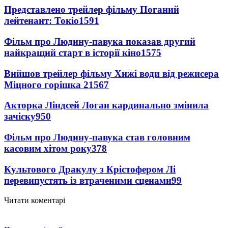
Представлено трейлер фільму Поганий
лейтенант: Токіо
1591
Фільм про Людину-павука показав другий
найкращий старт в історії кіно
1575
Вийшов трейлер фільму Хижі води від режисера
Міцного горішка 2
1567
Акторка Ліндсей Логан кардинально змінила
зачіску
950
Фільм про Людину-павука став головним
касовим хітом року
378
Культового Дракулу з Крістофером Лі
перевипустять із втраченими сценами
99
Читати коментарі