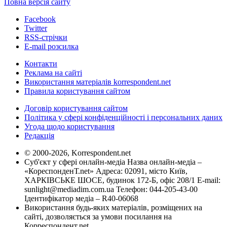
Повна версія сайту
Facebook
Twitter
RSS-стрічки
E-mail розсилка
Контакти
Реклама на сайті
Використання матеріалів korrespondent.net
Правила користування сайтом
Договір користування сайтом
Політика у сфері конфіденційності і персональних даних
Угода щодо користування
Редакція
© 2000-2026, Korrespondent.net
Суб'єкт у сфері онлайн-медіа Назва онлайн-медіа –
«КореспонденТ.net» Адреса: 02091, місто Київ,
ХАРКІВСЬКЕ ШОСЕ, будинок 172-Б, офіс 208/1 E-mail:
sunlight@mediadim.com.ua
Телефон: 044-205-43-00
Ідентифікатор медіа – R40-06068
Використання будь-яких матеріалів, розміщених на
сайті, дозволяється за умови посилання на
Корреспондент.net.