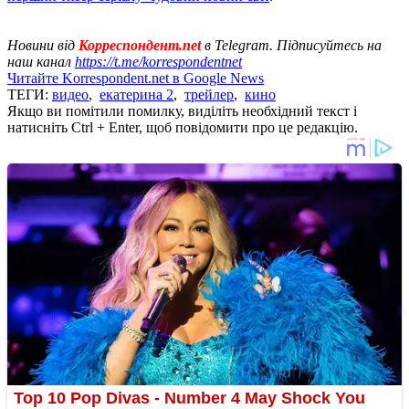
Новини від
Корреспондент.net
в Telegram. Підписуйтесь на
наш канал
https://t.me/korrespondentnet
Читайте Korrespondent.net в Google News
ТЕГИ:
видео
,
екатерина 2
,
трейлер
,
кино
Якщо ви помітили помилку, виділіть необхідний текст і
натисніть Ctrl + Enter, щоб повідомити про це редакцію.