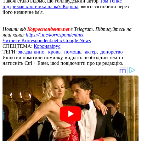
Також стало відомо, що голлівудський актор
Том Генкс
підтримав хлопчика на ім'я Корона
, якого загнобили через
його незвичне ім'я.
Новини від
Корреспондент.net
в Telegram. Підписуйтесь на
наш канал
https://t.me/korrespondentnet
Читайте Korrespondent.net в Google News
СПЕЦТЕМА:
Коронавірус
ТЕГИ:
звезды кино
,
кровь
,
помощь
,
актер
,
донорство
Якщо ви помітили помилку, виділіть необхідний текст і
натисніть Ctrl + Enter, щоб повідомити про це редакцію.