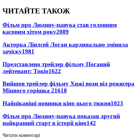
ЧИТАЙТЕ ТАКОЖ
Фільм про Людину-павука став головним
касовим хітом року
2089
Акторка Ліндсей Логан кардинально змінила
зачіску
1981
Представлено трейлер фільму Поганий
лейтенант: Токіо
1622
Вийшов трейлер фільму Хижі води від режисера
Міцного горішка 2
1618
Найцікавіші новинки кіно цього тижня
1023
Фільм про Людину-павука показав другий
найкращий старт в історії кіно
142
Читати коментарі