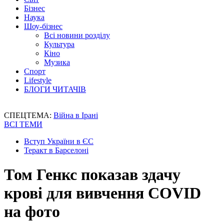
Бізнес
Наука
Шоу-бізнес
Всі новини розділу
Культура
Кіно
Музика
Спорт
Lifestyle
БЛОГИ ЧИТАЧІВ
СПЕЦТЕМА:
Війна в Ірані
ВСІ ТЕМИ
Вступ України в ЄС
Теракт в Барселоні
Том Генкс показав здачу
крові для вивчення COVID
на фото