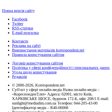
Повна версія сайту
Facebook
Twitter
RSS-стрічки
E-mail розсилка
Контакти
Реклама на сайті
Використання матеріалів korrespondent.net
Правила користування сайтом
Договір користування сайтом
Політика у сфері конфіденційності і персональних даних
Угода щодо користування
Редакція
© 2000-2026, Korrespondent.net
Суб'єкт у сфері онлайн-медіа Назва онлайн-медіа –
«КореспонденТ.net» Адреса: 02091, місто Київ,
ХАРКІВСЬКЕ ШОСЕ, будинок 172-Б, офіс 208/1 E-mail:
sunlight@mediadim.com.ua
Телефон: 044-205-43-00
Ідентифікатор медіа – R40-06068