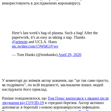
використовують в дослідженнях коронавірусу.
Here’s last week's bag of plasma. Such a bag! After the
paperwork, it’s as easy as taking a nap. Thanks
@arimoin
and UCLA. Hanx
pic.twitter.com/15WblGiVwe
— Tom Hanks (@tomhanks)
April 29, 2020
У коментарі до знімків актор зазначив, що "це так само просто,
як подрімати", по всій видимості, закликаючи інших людей
наслідувати його приклад.
Раніше повідомлялося, що
Том Генкс виписався з лікарні після
лікування від COVID-19
в середині березня. Актор активно
допомагає в боротьбі з новою коронавірусною інфекцією.