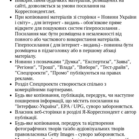
Використання будь-яких матеріалів, розміщених на
сайті, дозволяється за умови посилання на
Корреспондент.net.
При копіюванні матеріалів зі сторінки « Новини України
і світу» , для інтернет - видань - обов'язкове пряме
відкрите для пошукових систем гіперпосилання .
Посилання має бути розміщена в незалежності від
повного або часткового використання матеріалів.
Гіперпосилання ( для інтернет - видань) - повинна бути
розміщена в підзаголовку або в першому абзаці
матеріалу.
Новини з позначками "Думка", "Експертиза", "Заява",
"Регіони", "Гроші", "Влада", "Вибори", "Тест-драйв",
"Спецпроекти", "Промо" публікуються на правах
реклами.
Розділ Спецпроекти створюється спільно з
комерційними партнерами.
Будь яке копіювання, публікація, передрук, чи наступне
поширення інформації, що містить посилання на
"Інтерфакс-Україна", EPA / UPG, суворо забороняється.
Власник веб-сторінки в розділі Я-Корреспондент є автор
публікації.
Будь-яке копіювання, передрук та відтворення
фотографічних творів та/або аудіовізуальних творів
правовласника Getty Images - суворо забороняється.