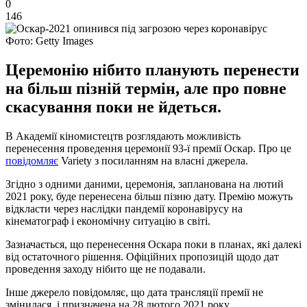
0
146
Фото: Getty Images
Церемонію нібито планують перенести
на більш пізній термін, але про повне
скасування поки не йдеться.
В Академії кіномистецтв розглядають можливість
перенесення проведення церемонії 93-ї премії Оскар. Про це
повідомляє
Variety з посиланням на власні джерела.
Згідно з одними даними, церемонія, запланована на лютий
2021 року, буде перенесена більш пізню дату. Премію можуть
відкласти через наслідки пандемії коронавірусу на
кінематограф і економічну ситуацію в світі.
Зазначається, що перенесення Оскара поки в планах, які далекі
від остаточного рішення. Офіційних пропозицій щодо дат
проведення заходу нібито ще не подавали.
Інше джерело повідомляє, що дата трансляції премії не
змінилася, і призначена на 28 лютого 2021 року.