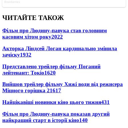
ЧИТАЙТЕ ТАКОЖ
Фільм про Людину-павука став головним
касовим хітом року
2022
Акторка Ліндсей Логан кардинально змінила
зачіску
1932
Представлено трейлер фільму Поганий
лейтенант: Токіо
1620
Вийшов трейлер фільму Хижі води від режисера
Міцного горішка 2
1617
Найцікавіші новинки кіно цього тижня
431
Фільм про Людину-павука показав другий
найкращий старт в історії кіно
140