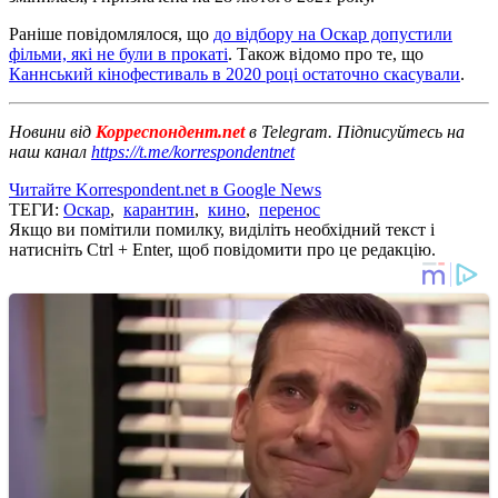
Раніше повідомлялося, що
до відбору на Оскар допустили
фільми, які не були в прокаті
. Також відомо про те, що
Каннський кінофестиваль в 2020 році остаточно скасували
.
Новини від
Корреспондент.net
в Telegram. Підписуйтесь на
наш канал
https://t.me/korrespondentnet
Читайте Korrespondent.net в Google News
ТЕГИ:
Оскар
,
карантин
,
кино
,
перенос
Якщо ви помітили помилку, виділіть необхідний текст і
натисніть Ctrl + Enter, щоб повідомити про це редакцію.