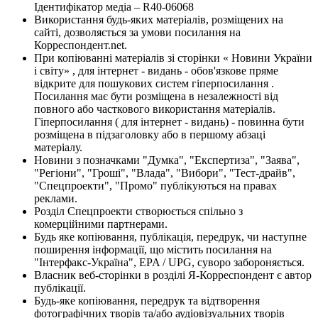
Ідентифікатор медіа – R40-06068
Використання будь-яких матеріалів, розміщених на
сайті, дозволяється за умови посилання на
Корреспондент.net.
При копіюванні матеріалів зі сторінки « Новини України
і світу» , для інтернет - видань - обов'язкове пряме
відкрите для пошукових систем гіперпосилання .
Посилання має бути розміщена в незалежності від
повного або часткового використання матеріалів.
Гіперпосилання ( для інтернет - видань) - повинна бути
розміщена в підзаголовку або в першому абзаці
матеріалу.
Новини з позначками "Думка", "Експертиза", "Заява",
"Регіони", "Гроші", "Влада", "Вибори", "Тест-драйв",
"Спецпроекти", "Промо" публікуються на правах
реклами.
Розділ Спецпроекти створюється спільно з
комерційними партнерами.
Будь яке копіювання, публікація, передрук, чи наступне
поширення інформації, що містить посилання на
"Інтерфакс-Україна", EPA / UPG, суворо забороняється.
Власник веб-сторінки в розділі Я-Корреспондент є автор
публікації.
Будь-яке копіювання, передрук та відтворення
фотографічних творів та/або аудіовізуальних творів