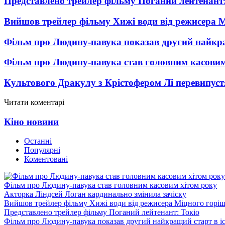
Представлено трейлер фільму Поганий лейтенант:
Вийшов трейлер фільму Хижі води від режисера М
Фільм про Людину-павука показав другий найкращ
Фільм про Людину-павука став головним касовим
Культового Дракулу з Крістофером Лі перевипуст
Читати коментарі
Кіно новини
Останні
Популярні
Коментовані
Фільм про Людину-павука став головним касовим хітом року
Акторка Ліндсей Логан кардинально змінила зачіску
Вийшов трейлер фільму Хижі води від режисера Міцного горіш
Представлено трейлер фільму Поганий лейтенант: Токіо
Фільм про Людину-павука показав другий найкращий старт в іст