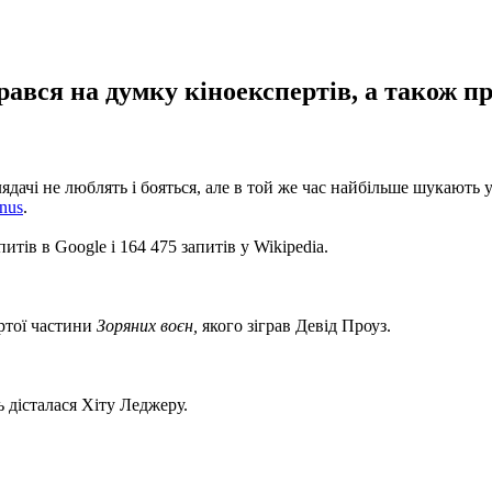
рався на думку кіноекспертів, а також 
ядачі не люблять і бояться, але в той же час найбільше шукають у 
nus
.
питів в Google і 164 475 запитів у Wikipedia.
ертої частини
Зоряних воєн,
якого зіграв Девід Проуз.
ь дісталася Хіту Леджеру.