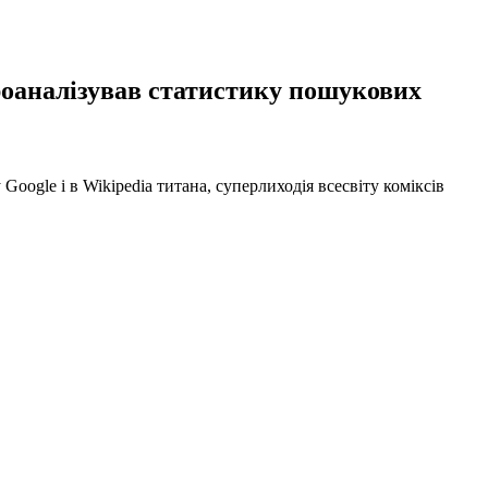
проаналізував статистику пошукових
Google і в Wikipedia титана, суперлиходія всесвіту коміксів