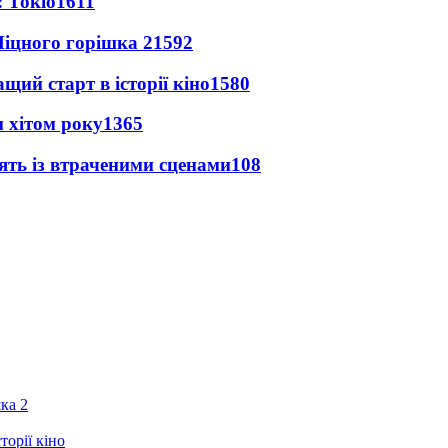
 Токіо
1611
іцного горішка 2
1592
ий старт в історії кіно
1580
 хітом року
1365
ять із втраченими сценами
108
ка 2
орії кіно