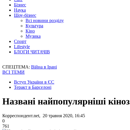
Бізнес
Наука
Шоу-бізнес
Всі новини розділу
Культура
Кіно
Музика
Спорт
Lifestyle
БЛОГИ ЧИТАЧІВ
СПЕЦТЕМА:
Війна в Ірані
ВСІ ТЕМИ
Вступ України в ЄС
Теракт в Барселоні
Названі найпопулярніші кіноз
Корреспондент.net, 20 травня 2020, 16:45
0
761