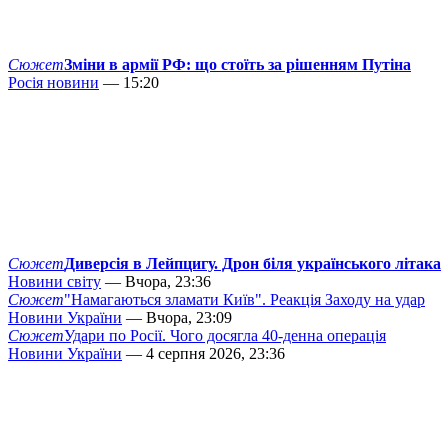
Сюжет
Зміни в армії РФ: що стоїть за рішенням Путіна
Росія новини
— 15:20
Сюжет
Диверсія в Лейпцигу. Дрон біля українського літака
Новини світу
— Вчора, 23:36
Сюжет
"Намагаються зламати Київ". Реакція Заходу на удар
Новини України
— Вчора, 23:09
Сюжет
Удари по Росії. Чого досягла 40-денна операція
Новини України
— 4 серпня 2026, 23:36