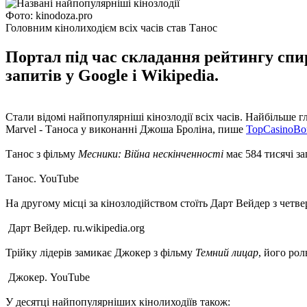
Фото: kinodoza.pro
Головним кінолиходієм всіх часів став Танос
Портал під час складання рейтингу спи
запитів у Google і Wikipedia.
Стали відомі найпопулярніші кінозлодії всіх часів. Найбільше гл
Marvel - Таноса у виконанні Джоша Броліна, пише
TopCasinoBo
Танос з фільму
Месники: Війна нескінченності
має 584 тисячі за
Танос. YouTube
На другому місці за кінозлодійством стоїть Дарт Вейдер з четв
Дарт Вейдер. ru.wikipedia.org
Трійку лідерів замикає Джокер з фільму
Темний лицар
, його рол
Джокер. YouTube
У десятці найпопулярніших кінолиходіїв також: