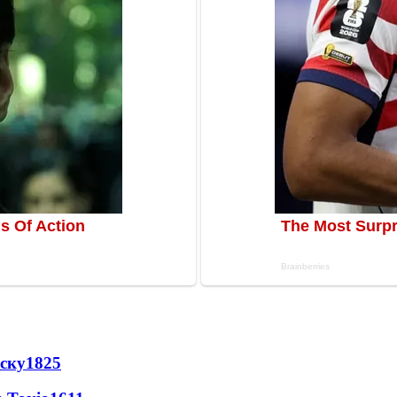
іску
1825