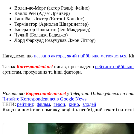
Волан-де-Морт (актор Ральф Файнс)
Кайло Рен (Адам Драйвер)
Ганнібал Лектер (Ентоні Хопкінс)
Термінатор (Арнольд Шварцнеггер)
Імператор Палпатин (Іен Макдермід)
Чужий (Боладжі Бадеджо)
Лорд Фаркуад (озвучував Джон Літгоу)
Нагадаємо, що
названо актора, який найбільше матюкається
. К
Також
Korrespondent.net
писав, що складено
рейтинг найбільш 
артистам, просування та інші фактори.
Новини від
Корреспондент.net
у Telegram. Підписуйтесь на на
Читайте Korrespondent.net в Google News
ТЕГИ:
рейтинг
,
фильм
,
герои
,
кино
,
злодей
Якщо ви помітили помилку, виділіть необхідний текст і натисніт