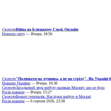
Сюжет
Війна на Близькому Сході. Онлайн
Новини світу
— Вчора, 18:56
Сюжет
"Полювати на лучника, а не на стрілу". Як Україні 
Новини України
— Вчора, 16:36
Сюжет
Загадковий звук вибуху налякав Москву: що це було
Росія новини
— Вчора, 15:27
Сюжет
Бенкет генералів. Наслідки вибуху в Москві
Росія новини
— 6 серпня 2026, 23:58