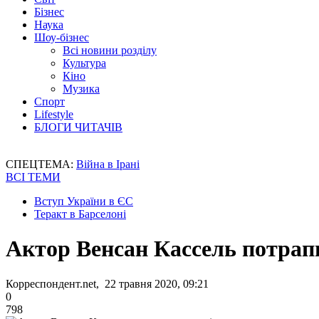
Бізнес
Наука
Шоу-бізнес
Всі новини розділу
Культура
Кіно
Музика
Спорт
Lifestyle
БЛОГИ ЧИТАЧІВ
СПЕЦТЕМА:
Війна в Ірані
ВСІ ТЕМИ
Вступ України в ЄС
Теракт в Барселоні
Актор Венсан Кассель потрап
Корреспондент.net, 22 травня 2020, 09:21
0
798