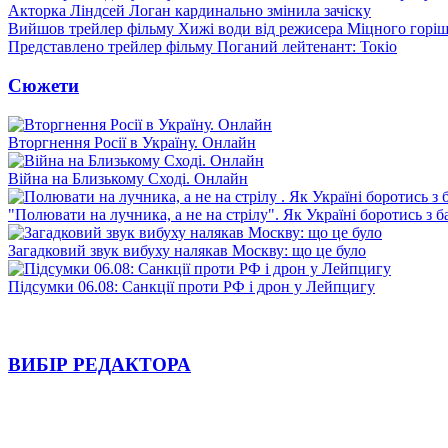
Акторка Ліндсей Логан кардинально змінила зачіску
Вийшов трейлер фільму Хижі води від режисера Міцного горіш
Представлено трейлер фільму Поганий лейтенант: Токіо
Сюжети
Вторгнення Росії в Україну. Онлайн
Війна на Близькому Сході. Онлайн
"Полювати на лучника, а не на стрілу". Як Україні боротись з 
Загадковий звук вибуху налякав Москву: що це було
Підсумки 06.08: Санкції проти РФ і дрон у Лейпцигу
ВИБІР РЕДАКТОРА