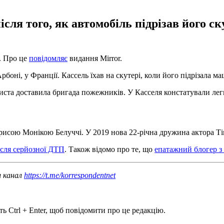
сля того, як автомобіль підрізав його ск
. Про це
повідомляє
видання Mirror.
Арбоні, у Франції. Кассель їхав на скутері, коли його підрізала м
ртиста доставила бригада пожежників. У Касселя констатували ле
ктрисою Монікою Белуччі. У 2019 нова 22-річна дружина актора Т
ісля серйозної ДТП
. Також відомо про те, що
епатажний блогер з
ш канал
https://t.me/korrespondentnet
ь Ctrl + Enter, щоб повідомити про це редакцію.