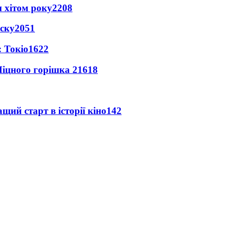
 хітом року
2208
іску
2051
 Токіо
1622
іцного горішка 2
1618
ий старт в історії кіно
142