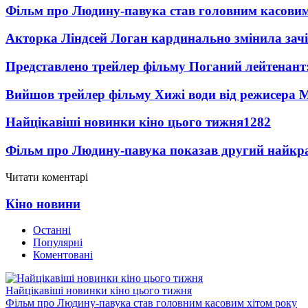
Фільм про Людину-павука став головним касовим
Акторка Ліндсей Логан кардинально змінила зач
Представлено трейлер фільму Поганий лейтенант:
Вийшов трейлер фільму Хижі води від режисера М
Найцікавіші новинки кіно цього тижня
1282
Фільм про Людину-павука показав другий найкращ
Читати коментарі
Кіно новини
Останні
Популярні
Коментовані
Найцікавіші новинки кіно цього тижня
Фільм про Людину-павука став головним касовим хітом року