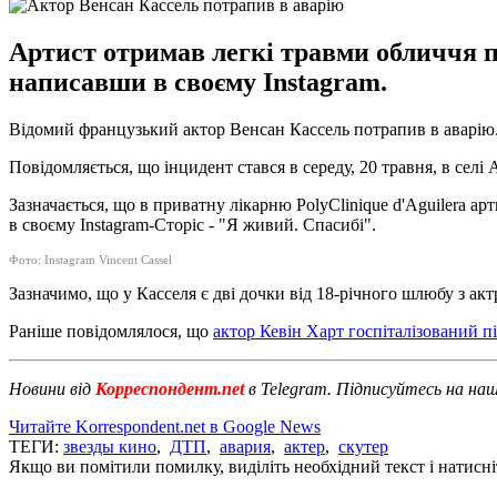
Артист отримав легкі травми обличчя пі
написавши в своєму Instagram.
Відомий французький актор Венсан Кассель потрапив в аварію
Повідомляється, що інцидент стався в середу, 20 травня, в селі 
Зазначається, що в приватну лікарню PolyClinique d'Aguilera а
в своєму Instagram-Сторіс - "Я живий. Спасибі".
Фото: Instagram
Vincent Cassel
Зазначимо, що у Касселя є дві дочки від 18-річного шлюбу з а
Раніше повідомлялося, що
актор Кевін Харт госпіталізований п
Новини від
Корреспондент.net
в Telegram. Підписуйтесь на на
Читайте Korrespondent.net в Google News
ТЕГИ:
звезды кино
,
ДТП
,
авария
,
актер
,
скутер
Якщо ви помітили помилку, виділіть необхідний текст і натисніт