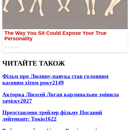
ЧИТАЙТЕ ТАКОЖ
Фільм про Людину-павука став головним
касовим хітом року
2149
Акторка Ліндсей Логан кардинально змінила
зачіску
2027
Представлено трейлер фільму Поганий
лейтенант: Токіо
1622