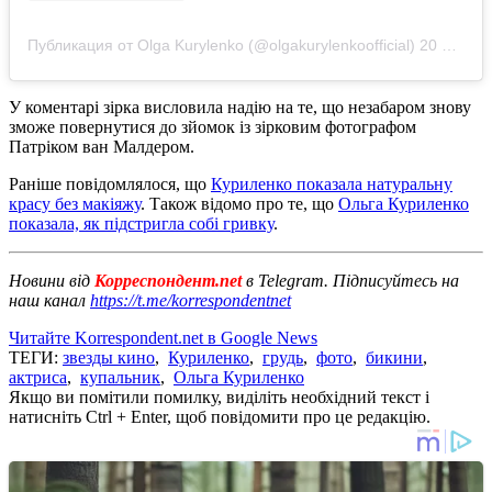
Публикация от Olga Kurylenko (@olgakurylenkoofficial)
20 Май 2020 в 7:03
У коментарі зірка висловила надію на те, що незабаром знову
зможе повернутися до зйомок із зірковим фотографом
Патріком ван Малдером.
Раніше повідомлялося, що
Куриленко показала натуральну
красу без макіяжу
. Також відомо про те, що
Ольга Куриленко
показала, як підстригла собі гривку
.
Новини від
Корреспондент.net
в Telegram. Підписуйтесь на
наш канал
https://t.me/korrespondentnet
Читайте Korrespondent.net в Google News
ТЕГИ:
звезды кино
,
Куриленко
,
грудь
,
фото
,
бикини
,
актриса
,
купальник
,
Ольга Куриленко
Якщо ви помітили помилку, виділіть необхідний текст і
натисніть Ctrl + Enter, щоб повідомити про це редакцію.