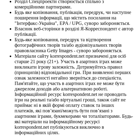
Розділ Спецпроекти створюється спільно з
комерційними партнерами.
Будь яке копіювання, публікація, передрук, чи наступне
поширення інформації, що містить посилання на
"Інтерфакс-Україна", EPA / UPG, суворо забороняється.
Власник веб-сторінки в розділі Я-Корреспондент є автор
публікації.
Будь-яке копіювання, передрук та відтворення
фотографічних творів та/або аудіовізуальних творів
правовласника Getty Images - суворо забороняється.
Матеріали сайту korrespondent.net призначені для осіб
старше 21 року (21+). Участь в азартних іграх може
викликати ігрову залежність. Дотримуйтесь правил
(принципів) відповідальної гри. При виявленні перших
ознак залежності негайно зверніться до спеціаліста.
Пам'ятайте, що участь в азартних іграх не може бути
джерелом доходів або альтернативою роботі.
Інформаційний ресурс korrespondent.net не проводить
ігри на реальні та/або віртуальні гроші, також сайт не
приймає ні в якій формі оплату ставок та інших
платежів, які пов’язані/можуть бути пов’язані з
азартними іграми, букмекерами чи тоталізаторами. Будь-
які матеріали на інформаційному ресурсі
korrespondent.net публікуються виключно в
інформаційних цілях.