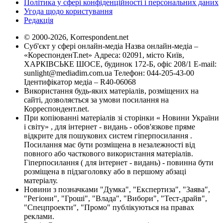
Політика у сфері конфіденційності і персональних даних
Угода щодо користування
Редакція
© 2000-2026, Korrespondent.net
Суб'єкт у сфері онлайн-медіа Назва онлайн-медіа –
«КореспонденТ.net» Адреса: 02091, місто Київ,
ХАРКІВСЬКЕ ШОСЕ, будинок 172-Б, офіс 208/1 E-mail:
sunlight@mediadim.com.ua
Телефон: 044-205-43-00
Ідентифікатор медіа – R40-06068
Використання будь-яких матеріалів, розміщених на
сайті, дозволяється за умови посилання на
Корреспондент.net.
При копіюванні матеріалів зі сторінки « Новини України
і світу» , для інтернет - видань - обов'язкове пряме
відкрите для пошукових систем гіперпосилання .
Посилання має бути розміщена в незалежності від
повного або часткового використання матеріалів.
Гіперпосилання ( для інтернет - видань) - повинна бути
розміщена в підзаголовку або в першому абзаці
матеріалу.
Новини з позначками "Думка", "Експертиза", "Заява",
"Регіони", "Гроші", "Влада", "Вибори", "Тест-драйв",
"Спецпроекти", "Промо" публікуються на правах
реклами.