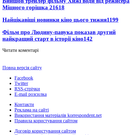
Вийшов трейлер фільму Хижі води від режисера
Міцного горішка 2
1618
Найцікавіші новинки кіно цього тижня
1199
Фільм про Людину-павука показав другий
найкращий старт в історії кіно
142
Читати коментарі
Повна версія сайту
Facebook
Twitter
RSS-стрічки
E-mail розсилка
Контакти
Реклама на сайті
Використання матеріалів korrespondent.net
Правила користування сайтом
Договір користування сайтом