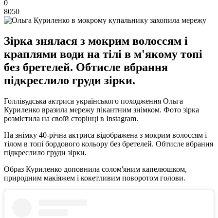
0
8050
Зірка знялася з мокрим волоссям і
краплями води на тілі в м'якому топі
без бретелей. Обтисле вбрання
підкреслило груди зірки.
Голлівудська актриса українського походження Ольга
Куриленко вразила мережу пікантним знімком. Фото зірка
розмістила на своїй сторінці в Instagram.
На знімку 40-річна актриса відображена з мокрим волоссям і
тілом в топі бордового кольору без бретелей. Обтисле вбрання
підкреслило груди зірки.
Образ Куриленко доповнила солом'яним капелюшком,
природним макіяжем і кокетливим поворотом голови.