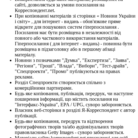
сайті, дозволяється за умови посилання на
Корреспондент.net.
При копіюванні матеріалів зі сторінки « Новини України
і світу» , для інтернет - видань - обов'язкове пряме
відкрите для пошукових систем гіперпосилання .
Посилання має бути розміщена в незалежності від
повного або часткового використання матеріалів.
Гіперпосилання ( для інтернет - видань) - повинна бути
розміщена в підзаголовку або в першому абзаці
матеріалу.
Новини з позначками "Думка", "Експертиза", "Заява",
"Регіони", "Гроші", "Влада", "Вибори", "Тест-драйв",
"Спецпроекти", "Промо" публікуються на правах
реклами.
Розділ Спецпроекти створюється спільно з
комерційними партнерами.
Будь яке копіювання, публікація, передрук, чи наступне
поширення інформації, що містить посилання на
"Інтерфакс-Україна", EPA / UPG, суворо забороняється.
Власник веб-сторінки в розділі Я-Корреспондент є автор
публікації.
Будь-яке копіювання, передрук та відтворення
фотографічних творів та/або аудіовізуальних творів
правовласника Getty Images - суворо забороняється.
Матеріали сайту korrespondent.net призначені для осіб