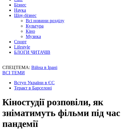
Бізнес
Наука
Шоу-бізнес
Всі новини розділу
Культура
Кіно
Музика
Спорт
Lifestyle
БЛОГИ ЧИТАЧІВ
СПЕЦТЕМА:
Війна в Ірані
ВСІ ТЕМИ
Вступ України в ЄС
Теракт в Барселоні
Кіностудії розповіли, як
зніматимуть фільми під час
пандемії