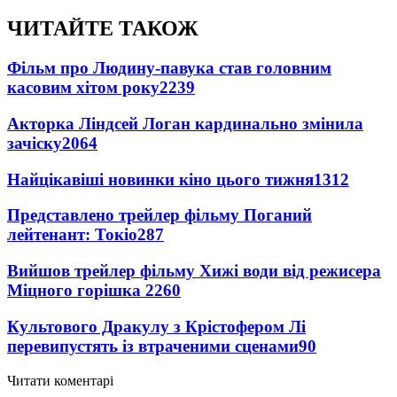
ЧИТАЙТЕ ТАКОЖ
Фільм про Людину-павука став головним
касовим хітом року
2239
Акторка Ліндсей Логан кардинально змінила
зачіску
2064
Найцікавіші новинки кіно цього тижня
1312
Представлено трейлер фільму Поганий
лейтенант: Токіо
287
Вийшов трейлер фільму Хижі води від режисера
Міцного горішка 2
260
Культового Дракулу з Крістофером Лі
перевипустять із втраченими сценами
90
Читати коментарі