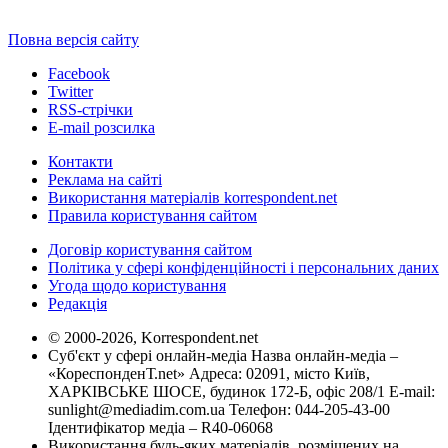
Повна версія сайту
Facebook
Twitter
RSS-стрічки
E-mail розсилка
Контакти
Реклама на сайті
Використання матеріалів korrespondent.net
Правила користування сайтом
Договір користування сайтом
Політика у сфері конфіденційності і персональних даних
Угода щодо користування
Редакція
© 2000-2026, Korrespondent.net
Суб'єкт у сфері онлайн-медіа Назва онлайн-медіа –
«КореспонденТ.net» Адреса: 02091, місто Київ,
ХАРКІВСЬКЕ ШОСЕ, будинок 172-Б, офіс 208/1 E-mail:
sunlight@mediadim.com.ua
Телефон: 044-205-43-00
Ідентифікатор медіа – R40-06068
Використання будь-яких матеріалів, розміщених на