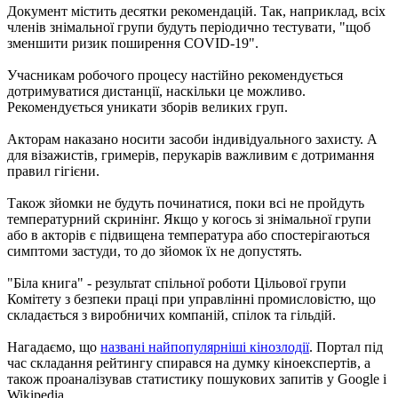
Документ містить десятки рекомендацій. Так, наприклад, всіх
членів знімальної групи будуть періодично тестувати, "щоб
зменшити ризик поширення COVID-19".
Учасникам робочого процесу настійно рекомендується
дотримуватися дистанції, наскільки це можливо.
Рекомендується уникати зборів великих груп.
Акторам наказано носити засоби індивідуального захисту. А
для візажистів, гримерів, перукарів важливим є дотримання
правил гігієни.
Також зйомки не будуть починатися, поки всі не пройдуть
температурний скринінг. Якщо у когось зі знімальної групи
або в акторів є підвищена температура або спостерігаються
симптоми застуди, то до зйомок їх не допустять.
"Біла книга" - результат спільної роботи Цільової групи
Комітету з безпеки праці при управлінні промисловістю, що
складається з виробничих компаній, спілок та гільдій.
Нагадаємо, що
названі найпопулярніші кінозлодії
. Портал під
час складання рейтингу спирався на думку кіноекспертів, а
також проаналізував статистику пошукових запитів у Google і
Wikipedia.