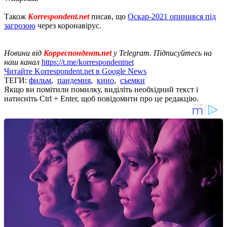
Також
Korrespondent.net
писав, що
Оскар-2021 опинився під
загрозою
через коронавірус.
Новини від
Корреспондент.net
у Telegram. Підписуйтесь на
наш канал
https://t.me/korrespondentnet
Читайте Korrespondent.net в Google News
ТЕГИ:
фильм
,
пандемия
,
кино
,
съемки
Якщо ви помітили помилку, виділіть необхідний текст і
натисніть Ctrl + Enter, щоб повідомити про це редакцію.