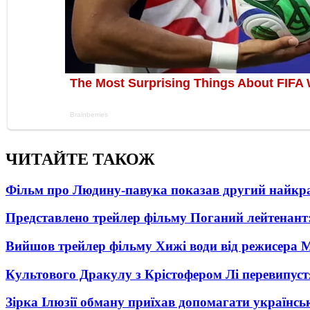
ЧИТАЙТЕ ТАКОЖ
Фільм про Людину-павука показав другий найкращ
Представлено трейлер фільму Поганий лейтенант:
Вийшов трейлер фільму Хижі води від режисера М
Культового Дракулу з Крістофером Лі перевипуст
Зірка Ілюзії обману приїхав допомагати українсь