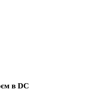
оєм в DC