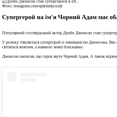
Фото: instagram.com/spdrmnkyxxiii
Супергерой на ім'я Чорний Адам має обл
Популярний голлівудський актор Дуейн Джонсон став супергероє
У ролику з'являється супергерой із зовнішністю Джонсона. Він 
світяться жовтим, а навколо земні блискавки.
Джонсон написав, що героя звуть Чорний Адам. А також відзначи