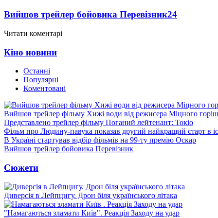
Вийшов трейлер бойовика Перевізник
24
Читати коментарі
Кіно новини
Останні
Популярні
Коментовані
Вийшов трейлер фільму Хижі води від режисера Міцного горіш
Представлено трейлер фільму Поганий лейтенант: Токіо
Фільм про Людину-павука показав другий найкращий старт в іст
В Україні стартував відбір фільмів на 99-ту премію Оскар
Вийшов трейлер бойовика Перевізник
Сюжети
Диверсія в Лейпцигу. Дрон біля українського літака
"Намагаються зламати Київ". Реакція Заходу на удар