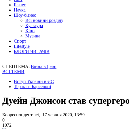
Бізнес
Наука
Шоу-бізнес
Всі новини розділу
Культура
Кіно
Музика
Спорт
Lifestyle
БЛОГИ ЧИТАЧІВ
СПЕЦТЕМА:
Війна в Ірані
ВСІ ТЕМИ
Вступ України в ЄС
Теракт в Барселоні
Дуейн Джонсон став супергер
Корреспондент.net, 17 червня 2020, 13:59
0
1072