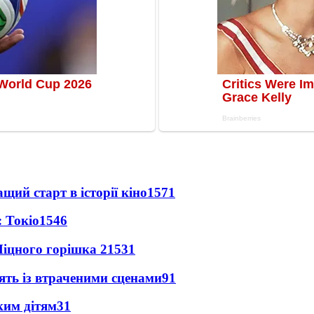
ий старт в історії кіно
1571
 Токіо
1546
іцного горішка 2
1531
ять із втраченими сценами
91
ким дітям
31