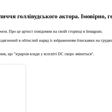
иччя голлівудського актора. Імовірно, 
м. Про це артист повідомив на своїй сторінці в Instagram.
одягнений в обтислий наряд із зображенням блискавки на грудях 
в, що "ієрархія влади у всесвіті DC скоро зміниться".