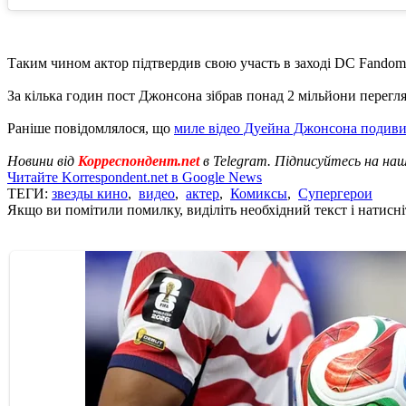
Таким чином актор підтвердив свою участь в заході DC Fandome 
За кілька годин пост Джонсона зібрав понад 2 мільйони перегляд
Раніше повідомлялося, що
миле відео Дуейна Джонсона подивил
Новини від
Корреспондент.net
в Telegram. Підписуйтесь на на
Читайте Korrespondent.net в Google News
ТЕГИ:
звезды кино
,
видео
,
актер
,
Комиксы
,
Супергерои
Якщо ви помітили помилку, виділіть необхідний текст і натисніт