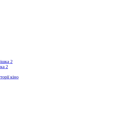
ка 2
орії кіно